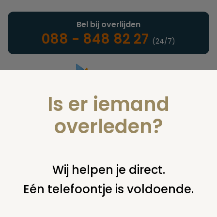
Bel bij overlijden
088 - 848 82 27
(24/7)
Is er iemand
Landelijke uitvaartonderneming
overleden?
Juridisch
Wij helpen je direct.
Eén telefoontje is voldoende.
U bent hier:
home
juridisch
begraven
grafsteen /
monument
verzakken graf ouders; zelf ophogen?