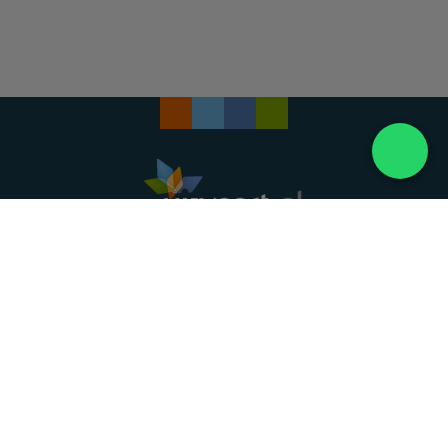
Landelijke uitvaartonderneming. Al meer dan 20
jaar uw vertrouwde partner voor een waardig
afscheid.
088 - 848 82 27
24/7 bereikbaar, dag en nacht