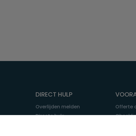
DIRECT HULP
VOORA
Overlijden melden
Offerte
Directe hulp
Checklis
Intakeformulier
Wat kost
Eerste 24 uur
Uitvaart 