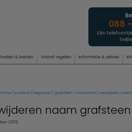
Be
088 -
Eén telefoontje
twijfe
kheden & kosten
Vooraf regelen
Informatie & advies
In
regelen
atie
 onze experts
hecklist uitvaart regelen
Waarom een uitvaart regelen?
Een laatste groet
Crematie regelen
Bedrijvengids
Intakeformulier
Thuisuitvaart crematie
Begrafenis regelen
Nieuws
Wensen vastleggen
Agenda
Offerte 
Intiem
Uitgebreid
Begrafenis Compleet
Natuurbegrafenis
Du
home
juridisch
begraven
grafsteen / monument
verwijderen naam
wijderen naam grafsteen
ber 2019