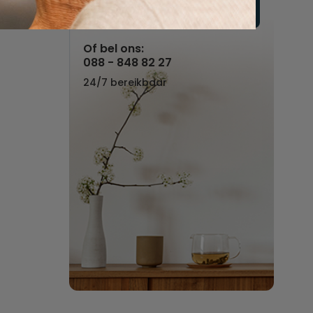
Vul hier uw wensen in
Of bel ons:
088 - 848 82 27
24/7 bereikbaar