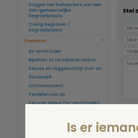
Vragen van beheerders van een
Stel 
niet-gemeentelijke
begraafplaats
Overig begraven /
begraafplaats
Cremeren
As verstrooien
Bijzetten of verwijderen asbus
Keuzes en zeggenschap over as
Strooiveld
Urn/monument
Verdelen van as
Vervoer asbus (en verstrooien)
Wel v
buitenland
wordt
Vragen van beheerders van een
Is er iema
crematorium
Overig cremeren