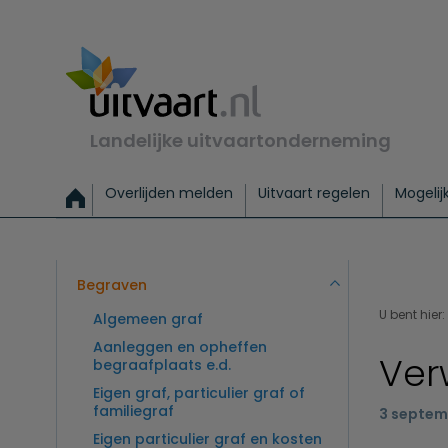
Landelijke uitvaartonderneming
Overlijden melden
Uitvaart regelen
Mogelij
Meld een overlijden
Alles over een uitvaart regelen
Uitvaartmogelijkheden
Uitvaart regelen bij leven
Alle onderwerpen
Wat kost een uitvaart?
Directe hulp bij overlijden
Keuzehulp
Uitvaart laten regelen
Checklist uitvaart 
Directe crem
Vraag
C
Exclusieve uitvaart
Begrafenis Basis
Begrafenis 
Begraven
U bent hier:
Algemeen graf
Aanleggen en opheffen
Ver
begraafplaats e.d.
Eigen graf, particulier graf of
familiegraf
3 septem
Eigen particulier graf en kosten