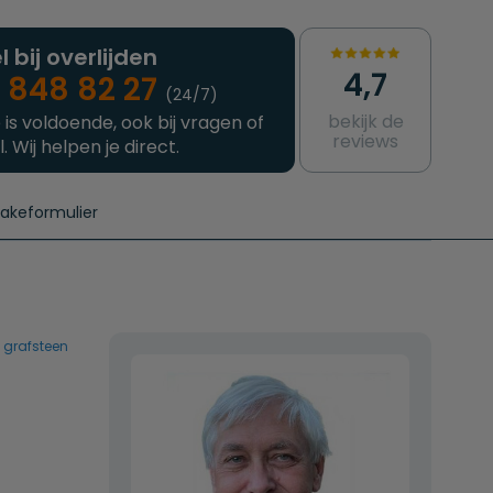
l bij overlijden
4,7
 848 82 27
(24/7)
bekijk de
 is voldoende, ook bij vragen of
reviews
l. Wij helpen je direct.
takeformulier
aanvragen
e crematie
Intakeformulier
Complete uitvaart
Contact
urzame uitvaart
Prijzen crematoria
 grafsteen