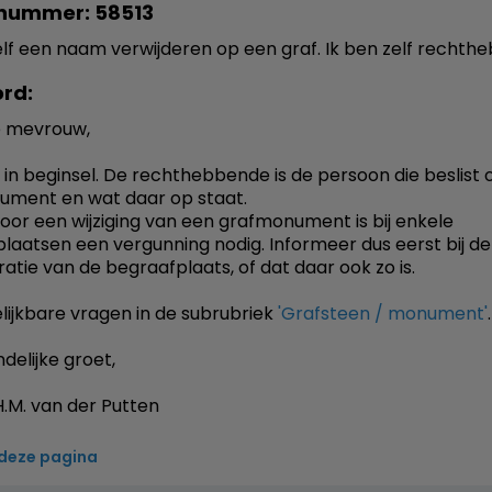
nummer: 58513
elf een naam verwijderen op een graf. Ik ben zelf rechth
rd:
 mevrouw,
in beginsel. De rechthebbende is de persoon die beslist 
ument en wat daar op staat.
voor een wijziging van een grafmonument is bij enkele
laatsen een vergunning nodig. Informeer dus eerst bij de
ratie van de begraafplaats, of dat daar ook zo is.
elijkbare vragen in de subrubriek
'Grafsteen / monument'
.
delijke groet,
.M. van der Putten
 deze pagina