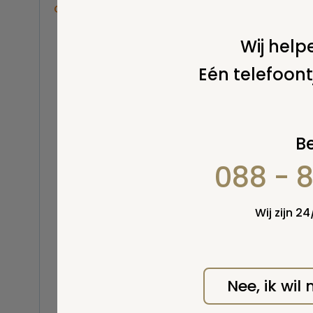
Overige
Balsemen en thanatopraxie
Wij helpe
Belastingen
Eén telefoont
Buitenland
Erfenis / erfrecht
Euthanasie
Kinderen / baby
Be
Koninklijk Huis
088 - 
Kosten uitvaart
Lijkschouwing
Milieu
Wij zijn 2
Mortuarium / rouwcentrum
Natuurlijke en niet-natuurlijke
dood
Opbaren
Nee, ik wil
Orgaandonatie