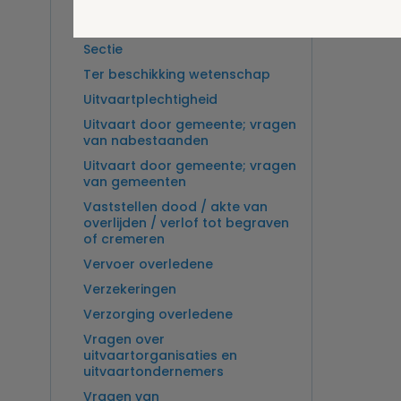
Overlijden op zee en
zeebegrafenis
Sectie
Ter beschikking wetenschap
Uitvaartplechtigheid
Uitvaart door gemeente; vragen
van nabestaanden
Uitvaart door gemeente; vragen
van gemeenten
Vaststellen dood / akte van
overlijden / verlof tot begraven
of cremeren
Vervoer overledene
Verzekeringen
Verzorging overledene
Vragen over
uitvaartorganisaties en
uitvaartondernemers
Vragen van