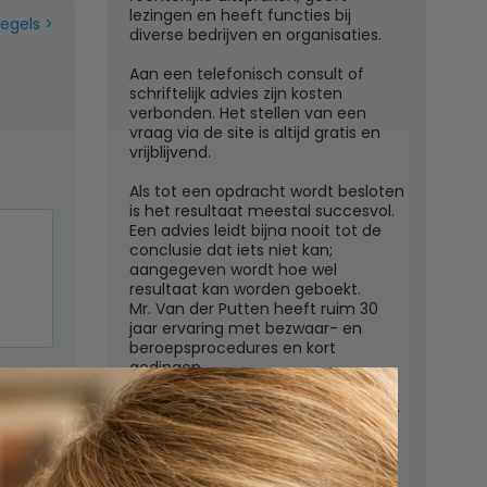
lezingen en heeft functies bij
regels
diverse bedrijven en organisaties.
Aan een telefonisch consult of
schriftelijk advies zijn kosten
verbonden. Het stellen van een
vraag via de site is altijd gratis en
vrijblijvend.
Als tot een opdracht wordt besloten
is het resultaat meestal succesvol.
Een advies leidt bijna nooit tot de
conclusie dat iets niet kan;
aangegeven wordt hoe wel
resultaat kan worden geboekt.
Mr. Van der Putten heeft ruim 30
jaar ervaring met bezwaar- en
beroepsprocedures en kort
gedingen.
n
Juridisch adviesbureau mr. W.G.H.M.
van der Putten c.s.
Zutphensestraatweg 7
6881 WN Velp (Gld)