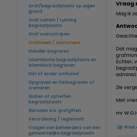
Vraag 
Graf/begraafplaats op eigen
grond
Mag ik z
Graf ruimen / ruiming
Antwoo
begraafplaats
Graf overschrijven
Geachte
Grafsteen / monument
Dat mag 
Huisdier begraven
grafmon
Islamitische begraafplaats en
Echter, 
islamitisch begraven
begraafp
Kist of ander omhulsel
administ
Opgraven en herbegraven of
Zie verg
cremeren
Sluiten of opheffen
Met vrien
begraafplaats
Sieraden e.a. grafgiften
mr W.G.H
Verordening / reglement
Print
Vragen van beheerders van een
gemeentelijke begraafplaats