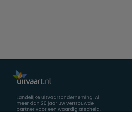
Landelijke uitvaartonderneming. Al
meer dan 20 jaar uw vertrouwde
partner voor een waardig afscheid.
088 - 848 82 27
24/7 bereikbaar, dag en nacht