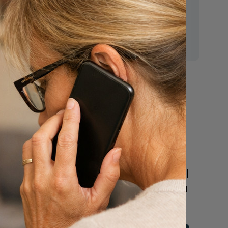
E-mail:
mr.vanderputten@gmail.com
Nu
een uitvaart
regelen
Beschrijf uw wensen
online of bel ons geheel
vrijblijvend voor hulp na
een overlijden.