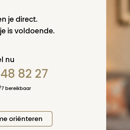
n je direct.
je is voldoende.
l nu
848 82 27
4/7 bereikbaar
 me oriënteren