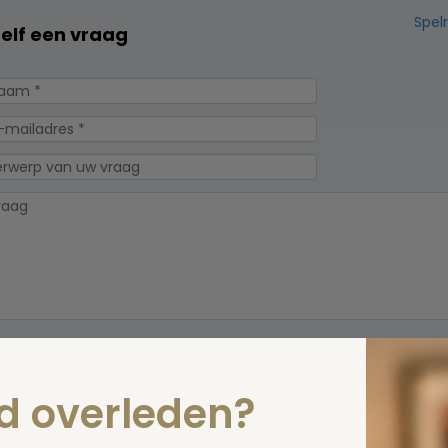
Spel
zelf een vraag
erplicht, maar
Verzende
 niet gepubliceerd.
nd overleden?