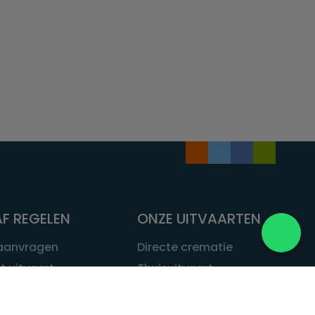
F REGELEN
ONZE UITVAARTEN
 aanvragen
Directe crematie
t uitvaart
Thuisuitvaart
 een uitvaart
Complete uitvaart
bij leven
Exclusieve uitvaart