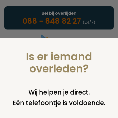
Bel bij overlijden
088 - 848 82 27
(24/7)
Is er iemand
Landelijke uitvaartonderneming
overleden?
Juridisch
Wij helpen je direct.
Eén telefoontje is voldoende.
U bent hier:
home
juridisch
begraven
grafsteen /
monument
vervaging grafsteen