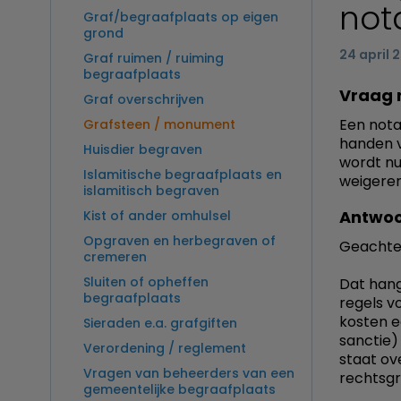
not
Graf/begraafplaats op eigen
grond
24 april 
Graf ruimen / ruiming
begraafplaats
Vraag 
Graf overschrijven
Een nota
Grafsteen / monument
handen v
Huisdier begraven
wordt nu
Islamitische begraafplaats en
weigeren
islamitisch begraven
Antwoo
Kist of ander omhulsel
Opgraven en herbegraven of
Geachte
cremeren
Sluiten of opheffen
Dat han
begraafplaats
regels v
kosten e
Sieraden e.a. grafgiften
sanctie)
Verordening / reglement
staat ov
Vragen van beheerders van een
rechtsgr
gemeentelijke begraafplaats