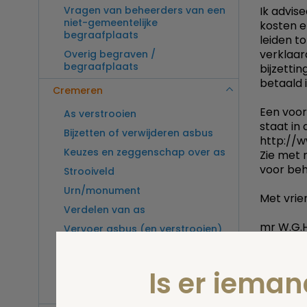
Vragen van beheerders van een
Ik advis
niet-gemeentelijke
kosten e
begraafplaats
leiden t
verklaa
Overig begraven /
begraafplaats
bijzetti
betaald 
Cremeren
Een voor
As verstrooien
staat in
Bijzetten of verwijderen asbus
http://
Keuzes en zeggenschap over as
Zie met
voor beh
Strooiveld
Urn/monument
Met vrien
Verdelen van as
mr W.G.H
Vervoer asbus (en verstrooien)
buitenland
Print
Vragen van beheerders van een
Is er iema
crematorium
Overig cremeren
Stel 