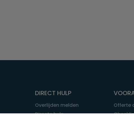
DIRECT HULP
VOORA
Overlijden melden
Offerte
Directe hulp
Checklis
Intakeformulier
Wat kost
Eerste 24 uur
Uitvaart 