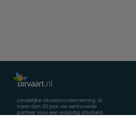
Landelijke uitvaartonderneming. Al
meer dan 20 jaar uw vertrouwde
partner voor een waardig afscheid.
088 - 848 82 27
24/7 bereikbaar, dag en nacht