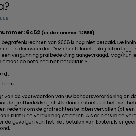
a?
2009
nummer: 6452
(oude nummer: 12859)
 begrafenisrechten van 2008 is nog niet betaald. De inning
an een deurwaarder. Deze heeft loonbeslag laten leggen
 een vergunning grafbedekking aangevraagd. Mag/kun j
 omdat de nota nog niet betaald is ?
rd:
 heer,
gt van de voorwaarden van uw beheersverordening en d
oor de grafbedekking af. Als daar in staat dat het niet be
en reden is om de grafrechten te laten vervallen (of ee
 dan kunt u de vergunning weigeren. Als er niets in de ver
er de gevolgen van het niet betalen van kosten, is er gee
ond.