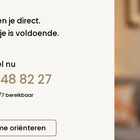
n je direct.
je is voldoende.
l nu
848 82 27
4/7 bereikbaar
erplicht, maar
Verzende
 niet gepubliceerd.
 me oriënteren