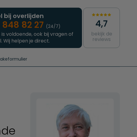
l bij overlijden
4,7
 848 82 27
(24/7)
bekijk de
 is voldoende, ook bij vragen of
reviews
l. Wij helpen je direct.
takeformulier
aanvragen
e crematie
Intakeformulier
Complete uitvaart
Contact
urzame uitvaart
Prijzen crematoria
nde