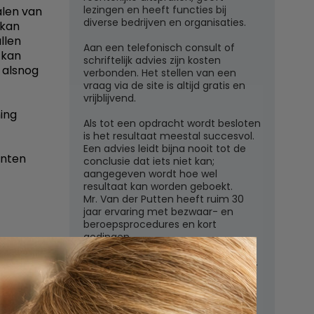
lezingen en heeft functies bij
alen van
diverse bedrijven en organisaties.
 kan
llen
Aan een telefonisch consult of
 kan
schriftelijk advies zijn kosten
 alsnog
verbonden. Het stellen van een
vraag via de site is altijd gratis en
vrijblijvend.
ing
Als tot een opdracht wordt besloten
is het resultaat meestal succesvol.
Een advies leidt bijna nooit tot de
enten
conclusie dat iets niet kan;
aangegeven wordt hoe wel
resultaat kan worden geboekt.
Mr. Van der Putten heeft ruim 30
jaar ervaring met bezwaar- en
beroepsprocedures en kort
gedingen.
Juridisch adviesbureau mr. W.G.H.M.
van der Putten c.s.
Zutphensestraatweg 7
6881 WN Velp (Gld)
regels