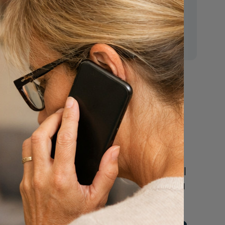
E-mail:
mr.vanderputten@gmail.com
Nu
een uitvaart
regelen
Beschrijf uw wensen
n
online of bel ons geheel
vrijblijvend voor hulp na
een overlijden.