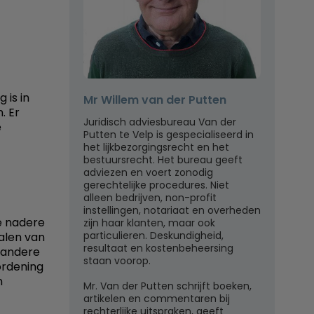
 is in
Mr Willem van der Putten
. Er
Juridisch adviesbureau Van der
e
Putten te Velp is gespecialiseerd in
het lijkbezorgingsrecht en het
bestuursrecht. Het bureau geeft
adviezen en voert zonodig
gerechtelijke procedures. Niet
alleen bedrijven, non-profit
instellingen, notariaat en overheden
e nadere
zijn haar klanten, maar ook
particulieren. Deskundigheid,
talen van
resultaat en kostenbeheersing
n andere
staan voorop.
ordening
n
Mr. Van der Putten schrijft boeken,
artikelen en commentaren bij
rechterlijke uitspraken, geeft