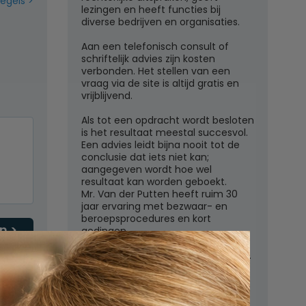
regels
lezingen en heeft functies bij
diverse bedrijven en organisaties.
Aan een telefonisch consult of
schriftelijk advies zijn kosten
verbonden. Het stellen van een
vraag via de site is altijd gratis en
vrijblijvend.
Als tot een opdracht wordt besloten
is het resultaat meestal succesvol.
Een advies leidt bijna nooit tot de
conclusie dat iets niet kan;
aangegeven wordt hoe wel
resultaat kan worden geboekt.
Mr. Van der Putten heeft ruim 30
jaar ervaring met bezwaar- en
beroepsprocedures en kort
n
gedingen.
Juridisch adviesbureau mr. W.G.H.M.
van der Putten c.s.
Zutphensestraatweg 7
6881 WN Velp (Gld)