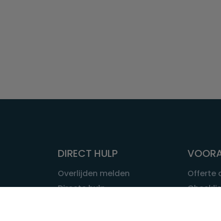
DIRECT HULP
VOORA
Overlijden melden
Offerte
Directe hulp
Checklis
Intakeformulier
Wat kost
Eerste 24 uur
Uitvaart 