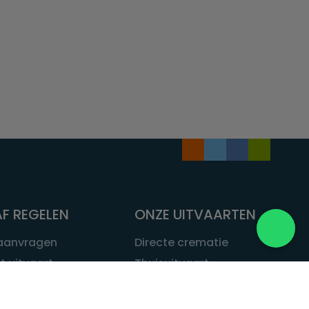
F REGELEN
ONZE UITVAARTEN
 aanvragen
Directe crematie
t uitvaart
Thuisuitvaart
 een uitvaart
Complete uitvaart
bij leven
Exclusieve uitvaart