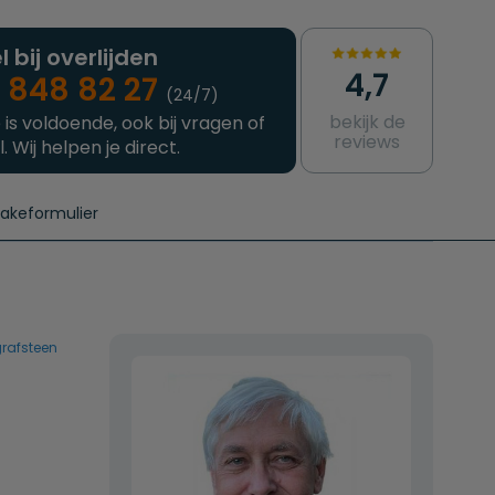
l bij overlijden
4,7
 848 82 27
(24/7)
bekijk de
 is voldoende, ook bij vragen of
reviews
l. Wij helpen je direct.
takeformulier
aanvragen
e crematie
Intakeformulier
Complete uitvaart
Contact
urzame uitvaart
Prijzen crematoria
grafsteen