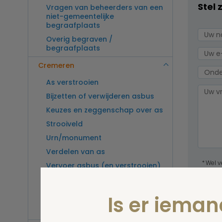
Stel 
Vragen van beheerders van een
niet-gemeentelijke
begraafplaats
Overig begraven /
begraafplaats
Cremeren
As verstrooien
Bijzetten of verwijderen asbus
Keuzes en zeggenschap over as
Strooiveld
Urn/monument
Verdelen van as
Wel v
Vervoer asbus (en verstrooien)
wordt
buitenland
Vragen van beheerders van een
Is er iema
crematorium
Overig cremeren