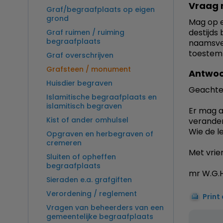
Vraag 
Graf/begraafplaats op eigen
grond
Mag op e
destijds
Graf ruimen / ruiming
begraafplaats
naamsver
toestem
Graf overschrijven
Grafsteen / monument
Antwoo
Huisdier begraven
Geachte
Islamitische begraafplaats en
islamitisch begraven
Er mag a
Kist of ander omhulsel
verande
Wie de le
Opgraven en herbegraven of
cremeren
Met vrien
Sluiten of opheffen
begraafplaats
mr W.G.H
Sieraden e.a. grafgiften
Verordening / reglement
Print
Vragen van beheerders van een
gemeentelijke begraafplaats