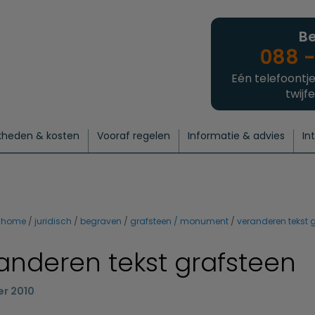
Be
088 -
Eén telefoontje
twijfe
kheden & kosten
Vooraf regelen
Informatie & advies
In
regelen
atie
 onze experts
hecklist uitvaart regelen
Waarom een uitvaart regelen?
Een laatste groet
Crematie regelen
Bedrijvengids
Intakeformulier
Thuisuitvaart crematie
Begrafenis regelen
Nieuws
Wensen vastleggen
Agenda
Offerte 
Intiem
Uitgebreid
Begrafenis Compleet
Natuurbegrafenis
Du
home
juridisch
begraven
grafsteen / monument
veranderen tekst 
anderen tekst grafsteen
er 2010