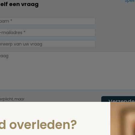
Spel
zelf een vraag
erplicht, maar
Verzende
 niet gepubliceerd.
nd overleden?