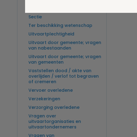
Overlijden op zee en
zeebegrafenis
Sectie
Ter beschikking wetenschap
Uitvaartplechtigheid
Uitvaart door gemeente; vragen
van nabestaanden
Uitvaart door gemeente; vragen
van gemeenten
Vaststellen dood / akte van
overlijden / verlof tot begraven
of cremeren
Vervoer overledene
Verzekeringen
Verzorging overledene
Vragen over
uitvaartorganisaties en
uitvaartondernemers
Vragen van