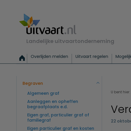
Landelijke uitvaartonderneming
Overlijden melden
Uitvaart regelen
Mogelij
Meld een overlijden
Alles over een uitvaart regelen
Uitvaartmogelijkheden
Uitvaart regelen bij leven
Alle onderwerpen
Wat kost een uitvaart?
Directe hulp bij overlijden
Keuzehulp
Uitvaart laten regelen
Checklist uitvaart 
Directe crem
Vraag
C
Exclusieve uitvaart
Begrafenis Basis
Begrafenis 
Begraven
U bent hier:
Algemeen graf
Aanleggen en opheffen
Ver
begraafplaats e.d.
Eigen graf, particulier graf of
familiegraf
22 oktob
Eigen particulier graf en kosten