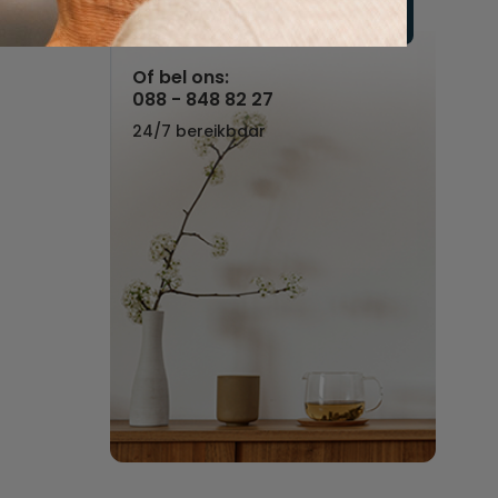
Vul hier uw wensen in
Of bel ons:
088 - 848 82 27
24/7 bereikbaar