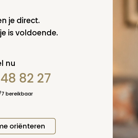
n je direct.
je is voldoende.
l nu
848 82 27
4/7 bereikbaar
 me oriënteren