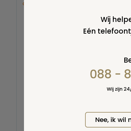
Overige
Balsemen en thanatopraxie
Wij helpe
Belastingen
Eén telefoont
Buitenland
Erfenis / erfrecht
Euthanasie
Kinderen / baby
Be
Koninklijk Huis
088 - 
Kosten uitvaart
Lijkschouwing
Milieu
Wij zijn 2
Mortuarium / rouwcentrum
Natuurlijke en niet-natuurlijke
dood
Opbaren
Nee, ik wil
Orgaandonatie