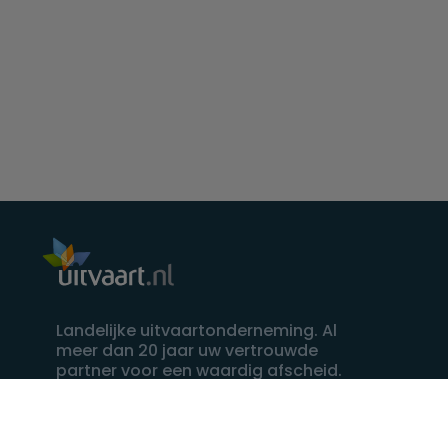
Landelijke uitvaartonderneming. Al
meer dan 20 jaar uw vertrouwde
partner voor een waardig afscheid.
088 - 848 82 27
24/7 bereikbaar, dag en nacht