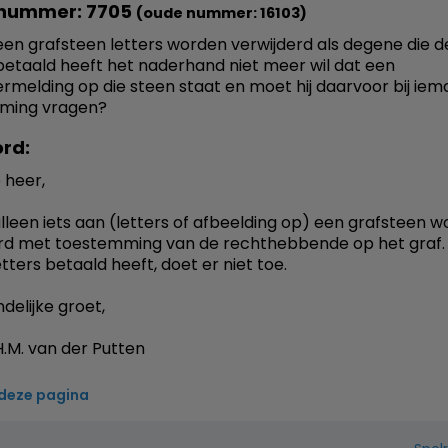
nummer: 7705
(oude nummer: 16103)
en grafsteen letters worden verwijderd als degene die de
 betaald heeft het naderhand niet meer wil dat een
melding op die steen staat en moet hij daarvoor bij ie
ming vragen?
rd:
 heer,
lleen iets aan (letters of afbeelding op) een grafsteen 
rd met toestemming van de rechthebbende op het graf.
tters betaald heeft, doet er niet toe.
delijke groet,
.M. van der Putten
 deze pagina