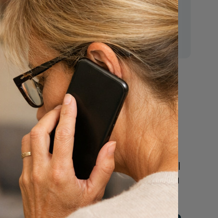
E-mail:
mr.vanderputten@gmail.com
Nu
een uitvaart
regelen
Beschrijf uw wensen
online of bel ons geheel
vrijblijvend voor hulp na
een overlijden.