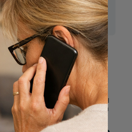
n
E-mail:
mr.vanderputten@gmail.com
Nu
een uitvaart
regelen
Beschrijf uw wensen
online of bel ons geheel
vrijblijvend voor hulp na
een overlijden.