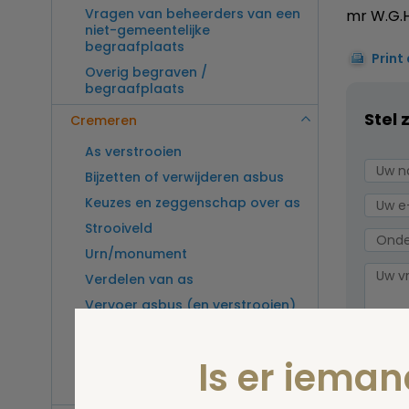
Vragen van beheerders van een
mr W.G.H
niet-gemeentelijke
begraafplaats
Print
Overig begraven /
begraafplaats
Stel 
Cremeren
As verstrooien
Bijzetten of verwijderen asbus
Keuzes en zeggenschap over as
Strooiveld
Urn/monument
Verdelen van as
Vervoer asbus (en verstrooien)
buitenland
Vragen van beheerders van een
Is er iema
crematorium
Overig cremeren
Wel v