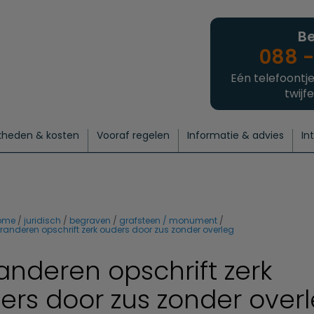
Be
088 -
Eén telefoontje
twijfe
kheden & kosten
Vooraf regelen
Informatie & advies
In
regelen
atie
 onze experts
hecklist uitvaart regelen
Waarom een uitvaart regelen?
Een laatste groet
Crematie regelen
Bedrijvengids
Intakeformulier
Thuisuitvaart crematie
Begrafenis regelen
Nieuws
Wensen vastleggen
Agenda
Offerte 
Intiem
Uitgebreid
Begrafenis Compleet
Natuurbegrafenis
Du
ome
juridisch
begraven
grafsteen / monument
randeren opschrift zerk ouders door zus zonder overleg
anderen opschrift zerk
ers door zus zonder over