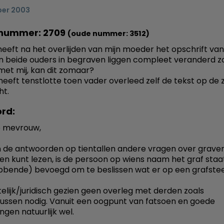
er 2003
nummer: 2709
(oude nummer: 3512)
 heeft na het overlijden van mijn moeder het opschrift van
n beide ouders in begraven liggen compleet veranderd 
met mij, kan dit zomaar?
eeft tenstlotte toen vader overleed zelf de tekst op de 
ht.
rd:
 mevrouw,
in de antwoorden op tientallen andere vragen over grave
en kunt lezen, is de persoon op wiens naam het graf staa
bende) bevoegd om te beslissen wat er op een grafste
ttelijk/juridisch gezien geen overleg met derden zoals
ussen nodig. Vanuit een oogpunt van fatsoen en goede
ngen natuurlijk wel.