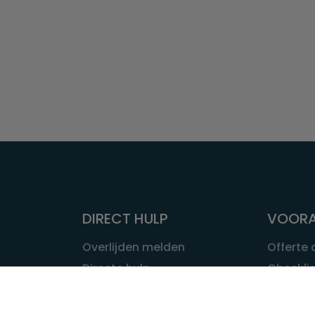
DIRECT HULP
VOORA
Overlijden melden
Offerte
Directe hulp
Checklis
Intakeformulier
Wat kost
Eerste 24 uur
Uitvaart 