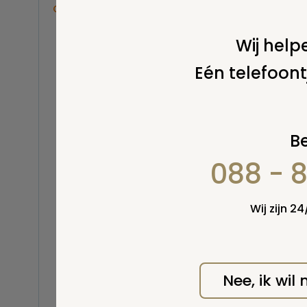
Overige
wordt
Balsemen en thanatopraxie
Wij helpe
Belastingen
Eén telefoont
Buitenland
Erfenis / erfrecht
Euthanasie
Kinderen / baby
Be
Koninklijk Huis
088 - 
Kosten uitvaart
Lijkschouwing
Milieu
Wij zijn 2
Mortuarium / rouwcentrum
Natuurlijke en niet-natuurlijke
dood
Opbaren
Nee, ik wil
Orgaandonatie