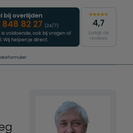
l bij overlijden
4,7
 848 82 27
(24/7)
bekijk de
 is voldoende, ook bij vragen of
reviews
l. Wij helpen je direct.
takeformulier
aanvragen
e crematie
Intakeformulier
Complete uitvaart
Contact
urzame uitvaart
Prijzen crematoria
leg