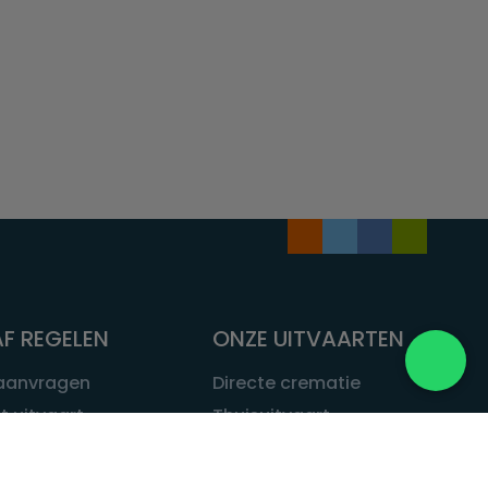
F REGELEN
ONZE UITVAARTEN
 aanvragen
Directe crematie
t uitvaart
Thuisuitvaart
 een uitvaart
Complete uitvaart
bij leven
Exclusieve uitvaart