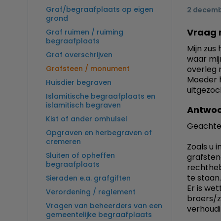
Graf/begraafplaats op eigen
2 decemb
grond
Vraag 
Graf ruimen / ruiming
begraafplaats
Mijn zus
Graf overschrijven
waar mij
Grafsteen / monument
overleg 
Moeder h
Huisdier begraven
uitgezoc
Islamitische begraafplaats en
islamitisch begraven
Antwoo
Kist of ander omhulsel
Geachte
Opgraven en herbegraven of
cremeren
Zoals u 
Sluiten of opheffen
grafsten
begraafplaats
rechtheb
te staan.
Sieraden e.a. grafgiften
Er is we
Verordening / reglement
broers/z
Vragen van beheerders van een
verhoudi
gemeentelijke begraafplaats