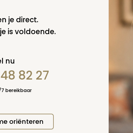
Verzende
 niet gepubliceerd.
n je direct.
je is voldoende.
l nu
848 82 27
4/7 bereikbaar
 me oriënteren