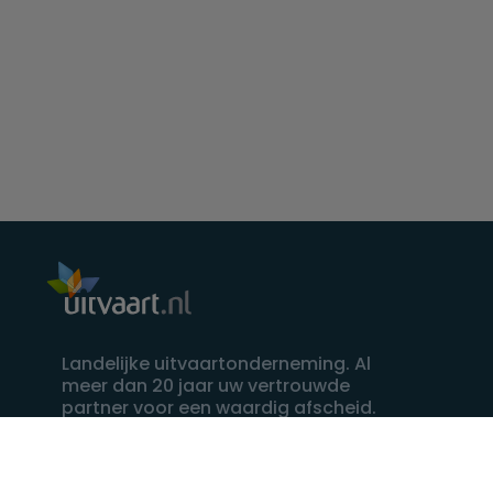
Landelijke uitvaartonderneming. Al
meer dan 20 jaar uw vertrouwde
partner voor een waardig afscheid.
088 - 848 82 27
24/7 bereikbaar, dag en nacht