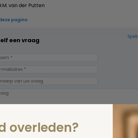
.M. van der Putten
 deze pagina
Spel
zelf een vraag
nd overleden?
erplicht, maar