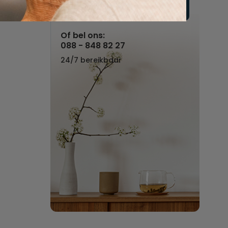
Vul hier uw wensen in
Of bel ons:
088 - 848 82 27
24/7 bereikbaar