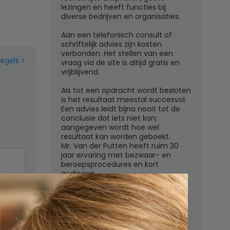
lezingen en heeft functies bij
diverse bedrijven en organisaties.
Aan een telefonisch consult of
schriftelijk advies zijn kosten
verbonden. Het stellen van een
regels
vraag via de site is altijd gratis en
vrijblijvend.
Als tot een opdracht wordt besloten
is het resultaat meestal succesvol.
Een advies leidt bijna nooit tot de
conclusie dat iets niet kan;
aangegeven wordt hoe wel
resultaat kan worden geboekt.
Mr. Van der Putten heeft ruim 30
jaar ervaring met bezwaar- en
beroepsprocedures en kort
gedingen.
Juridisch adviesbureau mr. W.G.H.M.
van der Putten c.s.
Zutphensestraatweg 7
6881 WN Velp (Gld)