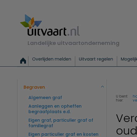
Landelijke uitvaartonderneming
Overlijden melden
Uitvaart regelen
Mogelij
Meld een overlijden
Alles over een uitvaart regelen
Uitvaartmogelijkheden
Uitvaart regelen bij leven
Alle onderwerpen
Wat kost een uitvaart?
Directe hulp bij overlijden
Keuzehulp
Uitvaart laten regelen
Checklist uitvaart 
Directe crem
Vraag
C
Exclusieve uitvaart
Begrafenis Basis
Begrafenis 
Begraven
U bent
h
Algemeen graf
hier:
ve
Aanleggen en opheffen
begraafplaats e.d.
Ver
Eigen graf, particulier graf of
familiegraf
oud
Eigen particulier graf en kosten