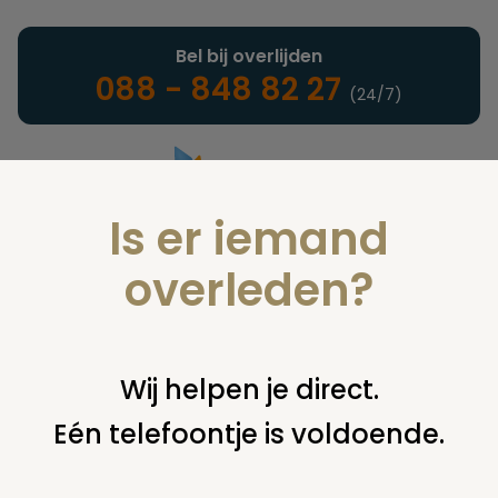
Bel bij overlijden
088 - 848 82 27
(24/7)
Is er iemand
Landelijke uitvaartonderneming
overleden?
Juridisch
Wij helpen je direct.
Eén telefoontje is voldoende.
U bent hier:
home
juridisch
begraven
grafsteen /
monument
tekst op grafsteen veranderen zonder instemming
kinderen?