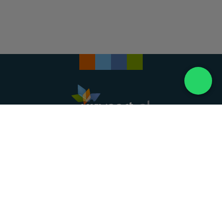
Landelijke uitvaartonderneming. Al meer dan 20
jaar uw vertrouwde partner voor een waardig
afscheid.
088 - 848 82 27
24/7 bereikbaar, dag en nacht