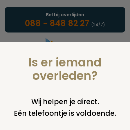
Bel bij overlijden
088 - 848 82 27
(24/7)
Is er iemand
Landelijke uitvaartonderneming
overleden?
Juridisch
Wij helpen je direct.
Eén telefoontje is voldoende.
U bent hier:
home
juridisch
begraven
grafsteen /
monument
steenhouwer blijft in gebreke herstel
grafmonument