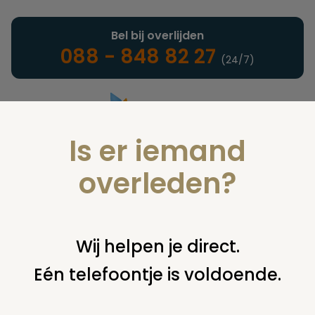
Bel bij overlijden
088 - 848 82 27
(24/7)
Is er iemand
Landelijke uitvaartonderneming
overleden?
Juridisch
Wij helpen je direct.
Eén telefoontje is voldoende.
U bent hier:
home
juridisch
begraven
grafsteen /
monument
spullen op graf weggegooid