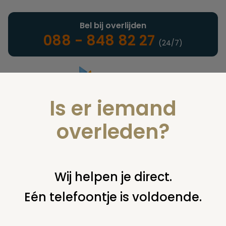
Bel bij overlijden
088 - 848 82 27
(24/7)
Is er iemand
Landelijke uitvaartonderneming
overleden?
Juridisch
Wij helpen je direct.
Eén telefoontje is voldoende.
U bent hier:
home
juridisch
begraven
grafsteen /
monument
specificatie rekening grafsteen