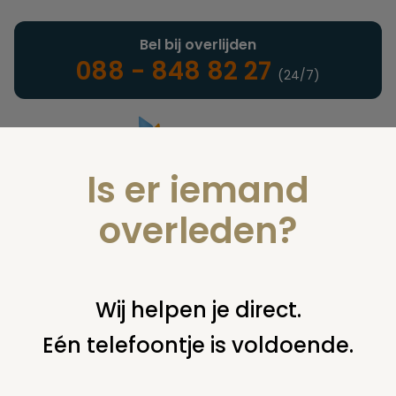
Bel bij overlijden
088 - 848 82 27
(24/7)
Is er iemand
Landelijke uitvaartonderneming
overleden?
Juridisch
Wij helpen je direct.
Eén telefoontje is voldoende.
U bent hier:
home
juridisch
begraven
grafsteen /
monument
reactie 4810