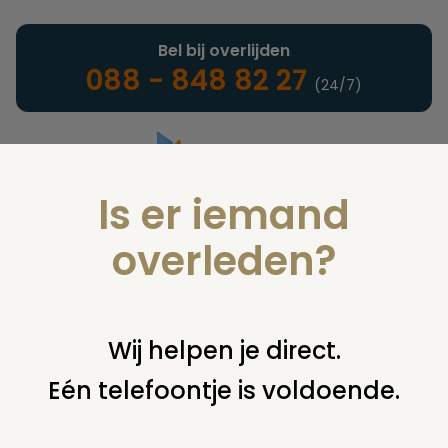
Bel bij overlijden
088 - 848 82 27
(24/7)
Is er iemand
Landelijke uitvaartonderneming
overleden?
Juridisch
Wij helpen je direct.
Eén telefoontje is voldoende.
U bent hier:
home
juridisch
begraven
grafsteen /
monument
naam op graf