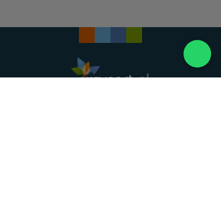
Landelijke uitvaartonderneming. Al meer dan 20
jaar uw vertrouwde partner voor een waardig
afscheid.
088 - 848 82 27
24/7 bereikbaar, dag en nacht
DIRECT HULP