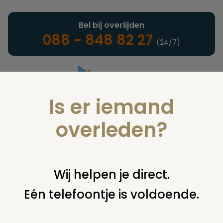
Bel bij overlijden
088 - 848 82 27
(24/7)
Is er iemand
Landelijke uitvaartonderneming
overleden?
Juridisch
Wij helpen je direct.
Eén telefoontje is voldoende.
U bent hier:
home
juridisch
begraven
grafsteen /
monument
naam nog levende dochter op de grafsteen