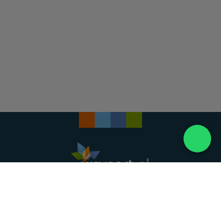
Landelijke uitvaartonderneming. Al meer dan 20
jaar uw vertrouwde partner voor een waardig
afscheid.