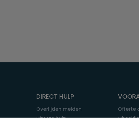
DIRECT HULP
VOORA
Overlijden melden
Offerte
Directe hulp
Checklis
Intakeformulier
Wat kost
Eerste 24 uur
Uitvaart 