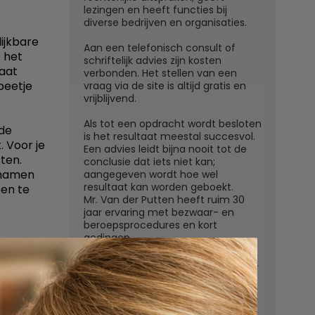
lezingen en heeft functies bij
diverse bedrijven en organisaties.
ijkbare
Aan een telefonisch consult of
e het
schriftelijk advies zijn kosten
gaat
verbonden. Het stellen van een
 beetje
vraag via de site is altijd gratis en
vrijblijvend.
Als tot een opdracht wordt besloten
 de
is het resultaat meestal succesvol.
. Voor je
Een advies leidt bijna nooit tot de
ten.
conclusie dat iets niet kan;
 namen
aangegeven wordt hoe wel
resultaat kan worden geboekt.
een te
Mr. Van der Putten heeft ruim 30
jaar ervaring met bezwaar- en
beroepsprocedures en kort
gedingen.
Juridisch adviesbureau mr. W.G.H.M.
van der Putten c.s.
Zutphensestraatweg 7
6881 WN Velp (Gld)
regels