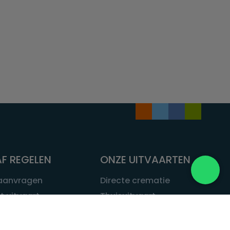
F REGELEN
ONZE UITVAARTEN
 aanvragen
Directe crematie
t uitvaart
Thuisuitvaart
 een uitvaart
Complete uitvaart
bij leven
Exclusieve uitvaart