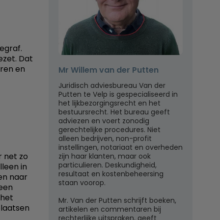
egraf.
ezet. Dat
eren en
Mr Willem van der Putten
Juridisch adviesbureau Van der
Putten te Velp is gespecialiseerd in
het lijkbezorgingsrecht en het
bestuursrecht. Het bureau geeft
adviezen en voert zonodig
gerechtelijke procedures. Niet
alleen bedrijven, non-profit
instellingen, notariaat en overheden
r net zo
zijn haar klanten, maar ook
particulieren. Deskundigheid,
lleen in
resultaat en kostenbeheersing
en naar
staan voorop.
heen
 het
Mr. Van der Putten schrijft boeken,
plaatsen
artikelen en commentaren bij
rechterlijke uitspraken, geeft