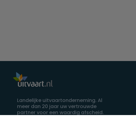
Landelijke uitvaartonderneming. Al
meer dan 20 jaar uw vertrouwde
partner voor een waardig afscheid.
088 - 848 82 27
24/7 bereikbaar, dag en nacht