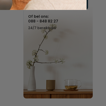
Vul hier uw wensen in
Of bel ons:
088 - 848 82 27
24/7 bereikbaar