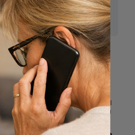
E-mail:
mr.vanderputten@gmail.com
Nu
een uitvaart
regelen
Beschrijf uw wensen
n
online of bel ons geheel
vrijblijvend voor hulp na
een overlijden.