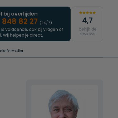
l bij overlijden
4,7
 848 82 27
(24/7)
bekijk de
 is voldoende, ook bij vragen of
reviews
l. Wij helpen je direct.
takeformulier
aanvragen
e crematie
Intakeformulier
Complete uitvaart
Contact
urzame uitvaart
Prijzen crematoria