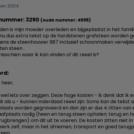
ber 2004
nummer: 3290
(oude nummer: 4598)
den is mijn moeder overleden en bijgeplaatst in het famili
nu dus extra tekst op de hardstenen grafsteen worden g
gens de steenhouwer 987 inclusief schoonmaken verwijd
ten steen .
isschien waar ik kan vinden of dit reeel is?
rd:
 heer,
 wel iets over zeggen. Deze hoge kosten - ik denk dat ik e
k als u - kunnen inderdaad reeel zijn. Soms kan de tekst a
laats worden gegraveerd en dan zijn er dus 4 ritten van 
afplaats nodig (heen en terug steen ophalen; terug en 
rugbrengen) om dit uit te voeren. De kosten zitten niet in
erk zelf, maar in het afnemen, transport en goed terug
teen.