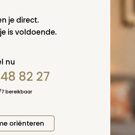
n je direct.
je is voldoende.
l nu
848 82 27
4/7 bereikbaar
erplicht, maar
Verzende
 niet gepubliceerd.
 me oriënteren