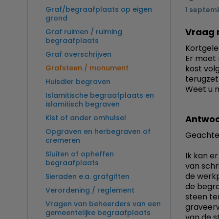
Graf/begraafplaats op eigen
1 septem
grond
Vraag 
Graf ruimen / ruiming
begraafplaats
Kortgele
Graf overschrijven
Er moet 
Grafsteen / monument
kost vol
terugzet
Huisdier begraven
Weet u m
Islamitische begraafplaats en
islamitisch begraven
Kist of ander omhulsel
Antwoo
Opgraven en herbegraven of
Geachte
cremeren
Sluiten of opheffen
Ik kan er
begraafplaats
van schri
de werkp
Sieraden e.a. grafgiften
de begra
Verordening / reglement
steen te
Vragen van beheerders van een
graveerw
gemeentelijke begraafplaats
van de s