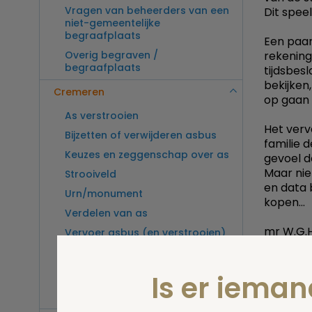
Vragen van beheerders van een
Dit speel
niet-gemeentelijke
begraafplaats
Een paar
Overig begraven /
rekening.
begraafplaats
tijdsbes
bekijken,
Cremeren
op gaan 
As verstrooien
Het verve
Bijzetten of verwijderen asbus
familie 
Keuzes en zeggenschap over as
gevoel d
Maar nie
Strooiveld
en data 
Urn/monument
kopen...
Verdelen van as
mr W.G.H
Vervoer asbus (en verstrooien)
buitenland
Print
Vragen van beheerders van een
Is er iema
crematorium
Overig cremeren
Stel 