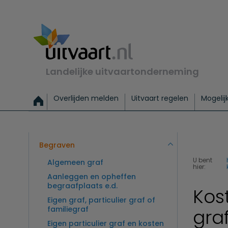
Landelijke uitvaartonderneming
Overlijden melden
Uitvaart regelen
Mogelij
Meld een overlijden
Alles over een uitvaart regelen
Uitvaartmogelijkheden
Uitvaart regelen bij leven
Alle onderwerpen
Wat kost een uitvaart?
Directe hulp bij overlijden
Keuzehulp
Uitvaart laten regelen
Checklist uitvaart 
Directe crem
Vraag
C
Exclusieve uitvaart
Begrafenis Basis
Begrafenis 
Begraven
U bent
Algemeen graf
hier:
Aanleggen en opheffen
begraafplaats e.d.
Kos
Eigen graf, particulier graf of
familiegraf
gra
Eigen particulier graf en kosten