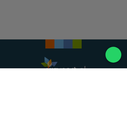
Landelijke uitvaartonderneming. Al meer dan 20
jaar uw vertrouwde partner voor een waardig
afscheid.
088 - 848 82 27
24/7 bereikbaar, dag en nacht