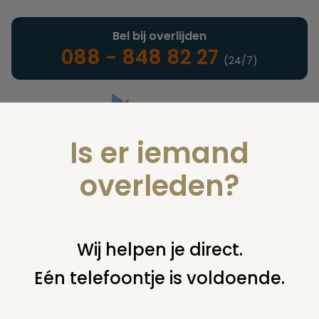
Bel bij overlijden
088 - 848 82 27
(24/7)
Is er iemand
Landelijke uitvaartonderneming
overleden?
Juridisch
Wij helpen je direct.
Eén telefoontje is voldoende.
U bent hier:
home
juridisch
begraven
grafsteen /
monument
kan ik grafsteen krijgen? (en ruimen graf)