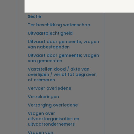
Overlijden op zee en
zeebegrafenis
Sectie
Ter beschikking wetenschap
Uitvaartplechtigheid
Uitvaart door gemeente; vragen
van nabestaanden
Uitvaart door gemeente; vragen
van gemeenten
Vaststellen dood / akte van
overlijden / verlof tot begraven
of cremeren
Vervoer overledene
Verzekeringen
Verzorging overledene
Vragen over
uitvaartorganisaties en
uitvaartondernemers
Vragen van