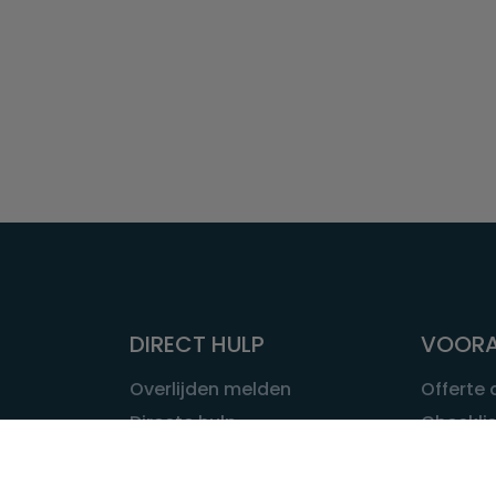
DIRECT HULP
VOORA
Overlijden melden
Offerte
Directe hulp
Checklis
Intakeformulier
Wat kost
Eerste 24 uur
Uitvaart 