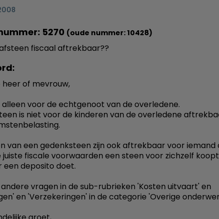
 2008
nummer: 5270
(oude nummer: 10428)
rafsteen fiscaal aftrekbaar??
rd:
 heer of mevrouw,
 alleen voor de echtgenoot van de overledene.
teen is niet voor de kinderen van de overledene aftrekba
mstenbelasting.
n van een gedenksteen zijn ook aftrekbaar voor iemand d
 juiste fiscale voorwaarden een steen voor zichzelf koopt
 een deposito doet.
k andere vragen in de sub-rubrieken 'Kosten uitvaart' en
ngen' en 'Verzekeringen' in de categorie 'Overige onderwer
delijke groet,