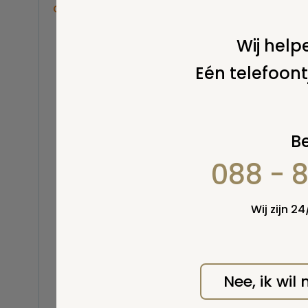
Overige
Wel v
wordt
Balsemen en thanatopraxie
Wij helpe
Belastingen
Eén telefoont
Buitenland
Erfenis / erfrecht
Euthanasie
Kinderen / baby
Be
Koninklijk Huis
088 - 
Kosten uitvaart
Lijkschouwing
Milieu
Wij zijn 2
Mortuarium / rouwcentrum
Natuurlijke en niet-natuurlijke
dood
Opbaren
Nee, ik wil
Orgaandonatie