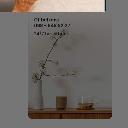
Vul hier uw wensen in
Of bel ons:
088 - 848 82 27
24/7 bereikbaar