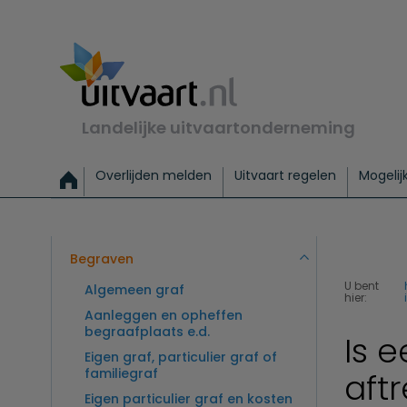
Landelijke uitvaartonderneming
Overlijden melden
Uitvaart regelen
Mogelij
Meld een overlijden
Alles over een uitvaart regelen
Uitvaartmogelijkheden
Uitvaart regelen bij leven
Alle onderwerpen
Wat kost een uitvaart?
Directe hulp bij overlijden
Keuzehulp
Uitvaart laten regelen
Checklist uitvaart 
Directe crem
Vraag
C
Exclusieve uitvaart
Begrafenis Basis
Begrafenis 
Begraven
U bent
Algemeen graf
hier:
Aanleggen en opheffen
begraafplaats e.d.
Is e
Eigen graf, particulier graf of
familiegraf
aft
Eigen particulier graf en kosten