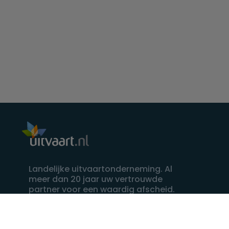
Landelijke uitvaartonderneming. Al
meer dan 20 jaar uw vertrouwde
partner voor een waardig afscheid.
088 - 848 82 27
24/7 bereikbaar, dag en nacht