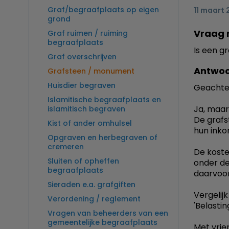
Graf/begraafplaats op eigen
11 maart
grond
Vraag 
Graf ruimen / ruiming
begraafplaats
Is een g
Graf overschrijven
Antwoo
Grafsteen / monument
Huisdier begraven
Geachte
Islamitische begraafplaats en
Ja, maar
islamitisch begraven
De grafs
Kist of ander omhulsel
hun inko
Opgraven en herbegraven of
cremeren
De koste
Sluiten of opheffen
onder de
begraafplaats
daarvoor
Sieraden e.a. grafgiften
Vergelij
Verordening / reglement
'Belasti
Vragen van beheerders van een
gemeentelijke begraafplaats
Met vrien