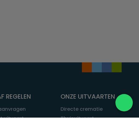
F REGELEN
ONZE UITVAARTEN
 aanvragen
Directe crematie
t uitvaart
Thuisuitvaart
 een uitvaart
Complete uitvaart
bij leven
Exclusieve uitvaart