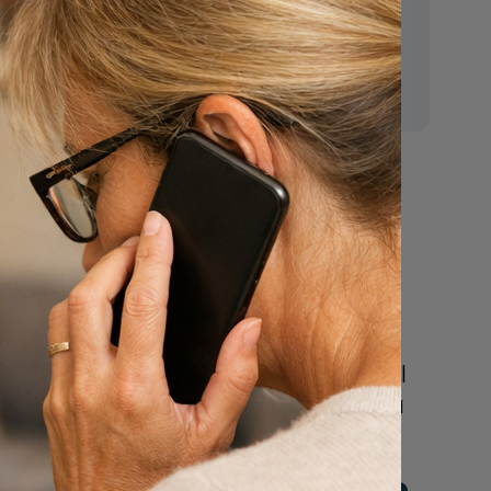
E-mail:
n
mr.vanderputten@gmail.com
Nu
een uitvaart
regelen
Beschrijf uw wensen
online of bel ons geheel
vrijblijvend voor hulp na
een overlijden.