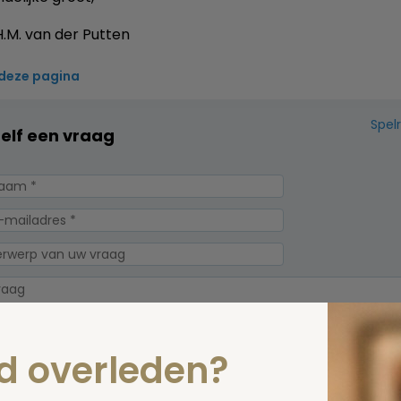
.M. van der Putten
 deze pagina
Spel
zelf een vraag
nd overleden?