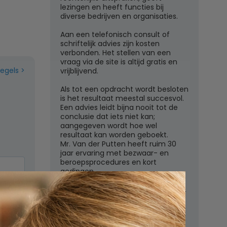
lezingen en heeft functies bij
diverse bedrijven en organisaties.
Aan een telefonisch consult of
schriftelijk advies zijn kosten
verbonden. Het stellen van een
vraag via de site is altijd gratis en
regels
vrijblijvend.
Als tot een opdracht wordt besloten
is het resultaat meestal succesvol.
Een advies leidt bijna nooit tot de
conclusie dat iets niet kan;
aangegeven wordt hoe wel
resultaat kan worden geboekt.
Mr. Van der Putten heeft ruim 30
jaar ervaring met bezwaar- en
beroepsprocedures en kort
gedingen.
Juridisch adviesbureau mr. W.G.H.M.
van der Putten c.s.
Zutphensestraatweg 7
6881 WN Velp (Gld)