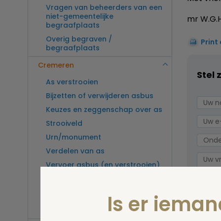
Vragen van beheerders van een
niet-gemeentelijke
mr W.G.H
begraafplaats
Overig begraven /
Print
begraafplaats
Cremeren
Stel 
As verstrooien
Bijzetten of verwijderen asbus
Keuzes en zeggenschap over as
Strooiveld
Urn/monument
Verdelen van as
Vervoer asbus (en verstrooien)
buitenland
Vragen van beheerders van een
Is er iema
crematorium
Overig cremeren