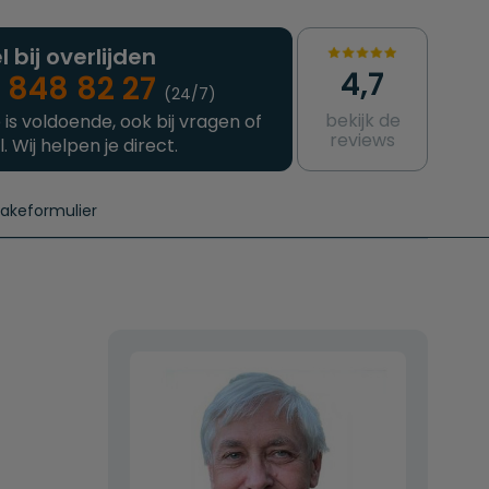
l bij overlijden
4,7
 848 82 27
(24/7)
bekijk de
 is voldoende, ook bij vragen of
reviews
l. Wij helpen je direct.
takeformulier
aanvragen
e crematie
Intakeformulier
Complete uitvaart
Contact
urzame uitvaart
Prijzen crematoria