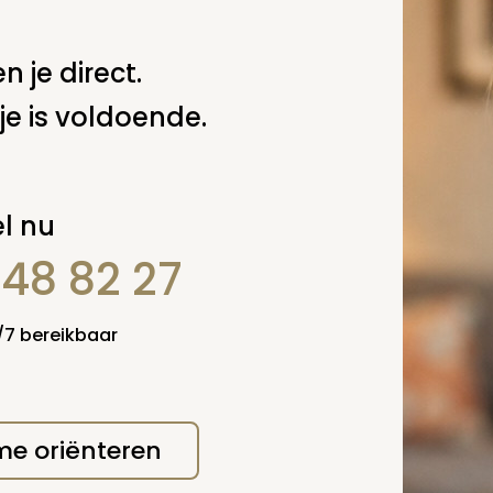
erplicht, maar
Verzende
 niet gepubliceerd.
n je direct.
je is voldoende.
l nu
848 82 27
4/7 bereikbaar
 me oriënteren