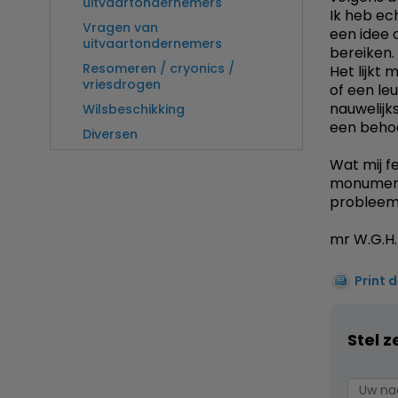
uitvaartondernemers
Ik heb ec
Vragen van
een idee 
uitvaartondernemers
bereiken.
Resomeren / cryonics /
Het lijkt 
vriesdrogen
of een le
nauwelijk
Wilsbeschikking
een behoo
Diversen
Wat mij fe
monument
probleem 
mr W.G.H.
Print 
Stel z