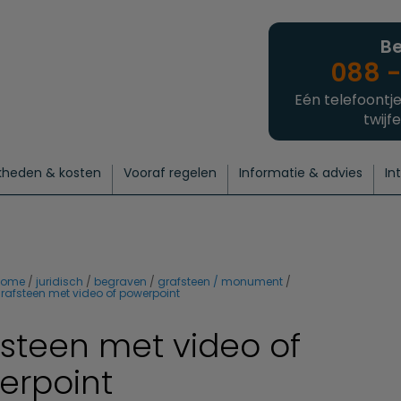
Be
088 -
Eén telefoontje
twijfe
kheden & kosten
Vooraf regelen
Informatie & advies
In
regelen
atie
 onze experts
hecklist uitvaart regelen
Waarom een uitvaart regelen?
Een laatste groet
Crematie regelen
Bedrijvengids
Intakeformulier
Thuisuitvaart crematie
Begrafenis regelen
Nieuws
Wensen vastleggen
Agenda
Offerte 
Intiem
Uitgebreid
Begrafenis Compleet
Natuurbegrafenis
Du
home
juridisch
begraven
grafsteen / monument
rafsteen met video of powerpoint
steen met video of
erpoint