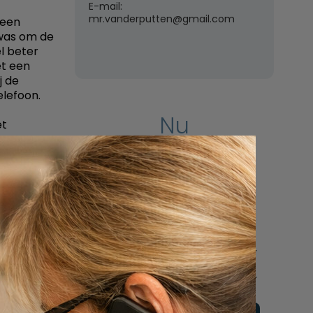
E-mail:
mr.vanderputten@gmail.com
 een
 was om de
l beter
et een
j de
elefoon.
Nu
et
.
een uitvaart
en om
iemand.
regelen
toepassing
Beschrijf uw wensen
online of bel ons
geheel vrijblijvend voor
hulp na een overlijden.
d. De
lfde idee
taat bij