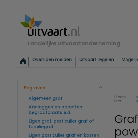
Landelijke uitvaartonderneming
Overlijden melden
Uitvaart regelen
Mogelij
Meld een overlijden
Alles over een uitvaart regelen
Uitvaartmogelijkheden
Uitvaart regelen bij leven
Alle onderwerpen
Wat kost een uitvaart?
Directe hulp bij overlijden
Keuzehulp
Uitvaart laten regelen
Checklist uitvaart 
Directe crem
Vraag
C
Exclusieve uitvaart
Begrafenis Basis
Begrafenis 
Begraven
U bent
Algemeen graf
hier:
g
Aanleggen en opheffen
begraafplaats e.d.
Graf
Eigen graf, particulier graf of
familiegraf
pow
Eigen particulier graf en kosten