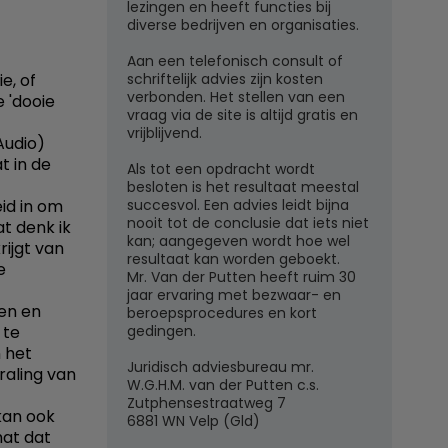
lezingen en heeft functies bij
diverse bedrijven en organisaties.
Aan een telefonisch consult of
schriftelijk advies zijn kosten
e, of
verbonden. Het stellen van een
e 'dooie
vraag via de site is altijd gratis en
vrijblijvend.
Audio)
t in de
Als tot een opdracht wordt
besloten is het resultaat meestal
succesvol. Een advies leidt bijna
eid in om
nooit tot de conclusie dat iets niet
at denk ik
kan; aangegeven wordt hoe wel
rijgt van
resultaat kan worden geboekt.
e
Mr. Van der Putten heeft ruim 30
jaar ervaring met bezwaar- en
en en
beroepsprocedures en kort
gedingen.
 te
n het
Juridisch adviesbureau mr.
traling van
W.G.H.M. van der Putten c.s.
Zutphensestraatweg 7
kan ook
6881 WN Velp (Gld)
hat dat