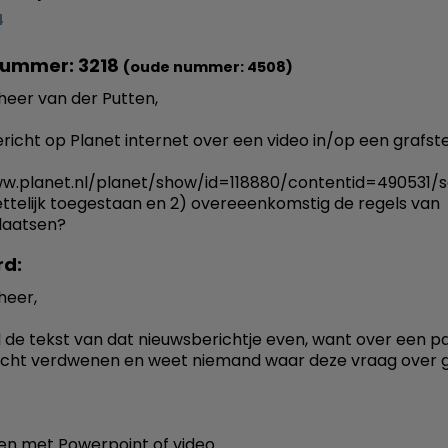
4
nummer: 3218
(oude nummer: 4508)
eer van der Putten,
ericht op Planet internet over een video in/op een grafst
ww.planet.nl/planet/show/id=118880/contentid=490531/
 wettelijk toegestaan en 2) overeeenkomstig de regels van
laatsen?
d:
heer,
l de tekst van dat nieuwsberichtje even, want over een 
richt verdwenen en weet niemand waar deze vraag over g
en met Powerpoint of video