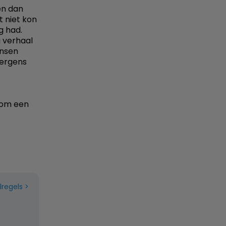
en dan
 niet kon
g had.
g verhaal
ensen
 ergens
 om een
lregels