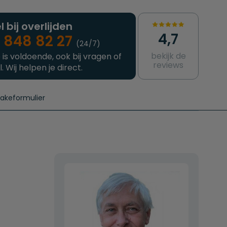
l bij overlijden
4,7
 848 82 27
(24/7)
bekijk de
 is voldoende, ook bij vragen of
reviews
l. Wij helpen je direct.
takeformulier
aanvragen
e crematie
Intakeformulier
Complete uitvaart
Contact
urzame uitvaart
Prijzen crematoria