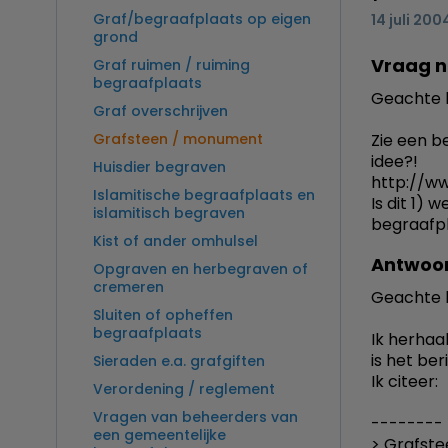
Graf/begraafplaats op eigen
14 juli 200
grond
Vraag 
Graf ruimen / ruiming
begraafplaats
Geachte h
Graf overschrijven
Grafsteen / monument
Zie een b
idee?!
Huisdier begraven
http://w
Islamitische begraafplaats en
Is dit 1)
islamitisch begraven
begraafp
Kist of ander omhulsel
Antwoor
Opgraven en herbegraven of
cremeren
Geachte 
Sluiten of opheffen
begraafplaats
Ik herhaa
is het be
Sieraden e.a. grafgiften
Ik citeer:
Verordening / reglement
Vragen van beheerders van
--------
een gemeentelijke
> Grafste