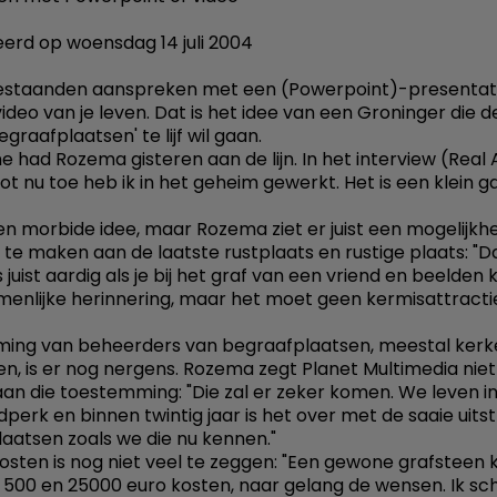
erd op woensdag 14 juli 2004
estaanden aanspreken met een (Powerpoint)-presentati
ideo van je leven. Dat is het idee van een Groninger die d
graafplaatsen' te lijf wil gaan.
ne had Rozema gisteren aan de lijn. In het interview (Real 
"Tot nu toe heb ik in het geheim gewerkt. Het is een klein ga
 een morbide idee, maar Rozema ziet er juist een mogelijkh
 te maken aan de laatste rustplaats en rustige plaats: "D
is juist aardig als je bij het graf van een vriend en beelden k
enlijke herinnering, maar het moet geen kermisattracti
ing van beheerders van begraafplaatsen, meestal kerk
, is er nog nergens. Rozema zegt Planet Multimedia niet
 aan die toestemming: "Die zal er zeker komen. We leven i
ijdperk en binnen twintig jaar is het over met de saaie uits
aatsen zoals we die nu kennen."
osten is nog niet veel te zeggen: "Een gewone grafsteen 
 500 en 25000 euro kosten, naar gelang de wensen. Ik sc