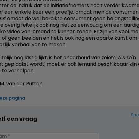
hter de indruk dat de initiatiefnemers nooit verder kwam
of een enkele keer een proefje, omdat men de consument
 Of omdat de wel bereikte consument geen belangstellin
me overig feitelijk ook nog niet zo eenvoudig om een aardi
uke video van iemand te kunnen tonen. Er zijn van veel m
s of geen beelden en het is ook nog een aparte kunst om
rlijk verhaal van te maken.
itelijk nog lastig lijkt, is het onderhoud van zoiets. Als zo'n
 geplaatst wordt, moet er ook iemand beschikbaar zijn
te verhelpen.
M. van der Putten
deze pagina
Spe
elf een vraag