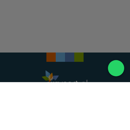
Landelijke uitvaartonderneming. Al meer dan 20
jaar uw vertrouwde partner voor een waardig
afscheid.
088 - 848 82 27