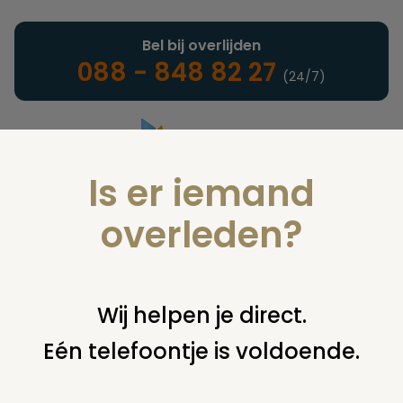
Bel bij overlijden
088 - 848 82 27
(24/7)
Is er iemand
Landelijke uitvaartonderneming
overleden?
Juridisch
Wij helpen je direct.
Eén telefoontje is voldoende.
U bent hier:
home
juridisch
begraven
grafsteen /
monument
grafsteen mee naar huis?