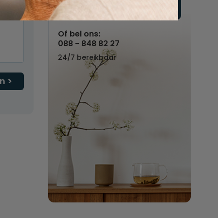
Vul hier uw wensen in
Of bel ons:
088 - 848 82 27
24/7 bereikbaar
n