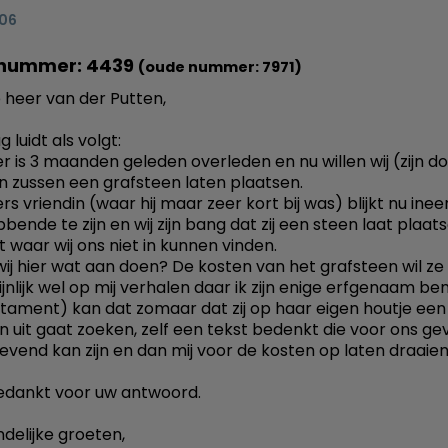
006
nummer: 4439
(oude nummer: 7971)
heer van der Putten,
g luidt als volgt:
er is 3 maanden geleden overleden en nu willen wij (zijn d
n zussen een grafsteen laten plaatsen.
rs vriendin (waar hij maar zeer kort bij was) blijkt nu inee
bende te zijn en wij zijn bang dat zij een steen laat plaa
t waar wij ons niet in kunnen vinden.
ij hier wat aan doen? De kosten van het grafsteen wil ze
nlijk wel op mij verhalen daar ik zijn enige erfgenaam ben
tament) kan dat zomaar dat zij op haar eigen houtje een
n uit gaat zoeken, zelf een tekst bedenkt die voor ons ge
ievend kan zijn en dan mij voor de kosten op laten draaie
edankt voor uw antwoord.
ndelijke groeten,