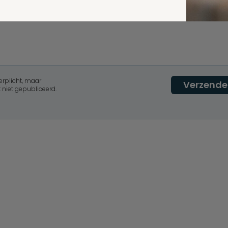
erplicht, maar
Verzende
 niet gepubliceerd.