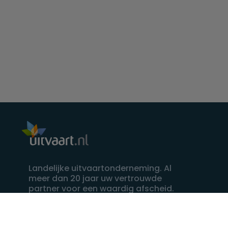
Landelijke uitvaartonderneming. Al
meer dan 20 jaar uw vertrouwde
partner voor een waardig afscheid.
088 - 848 82 27
24/7 bereikbaar, dag en nacht