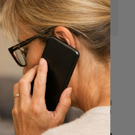
t vooral
E-mail:
od heeft
mr.vanderputten@gmail.com
had
 vlak
Nu
een uitvaart
regelen
regels
Beschrijf uw wensen
online of bel ons geheel
vrijblijvend voor hulp na
een overlijden.