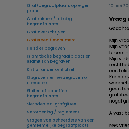
Graf/begraafplaats op eigen
10 mei 2
grond
Vraag 
Graf ruimen / ruiming
begraafplaats
Geachte 
Graf overschrijven
Grafsteen / monument
Mijn vraa
Mijn vad
Huisdier begraven
broers e
Islamitische begraafplaats en
Mijn vade
islamitisch begraven
rechtheb
Kist of ander omhulsel
een teks
Kunnen w
Opgraven en herbegraven of
waarschij
cremeren
geen tes
Sluiten of opheffen
grafstee
begraafplaats
nogal gr
Sieraden e.a. grafgiften
Verordening / reglement
Alvast b
Vragen van beheerders van een
Met vrie
gemeentelijke begraafplaats