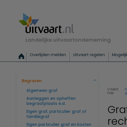
Landelijke uitvaartonderneming
Overlijden melden
Uitvaart regelen
Mogelij
Meld een overlijden
Alles over een uitvaart regelen
Uitvaartmogelijkheden
Uitvaart regelen bij leven
Alle onderwerpen
Wat kost een uitvaart?
Directe hulp bij overlijden
Keuzehulp
Uitvaart laten regelen
Checklist uitvaart 
Directe crem
Vraag
C
Exclusieve uitvaart
Begrafenis Basis
Begrafenis 
Begraven
U bent
Algemeen graf
hier:
g
Aanleggen en opheffen
begraafplaats e.d.
Gra
Eigen graf, particulier graf of
familiegraf
rec
Eigen particulier graf en kosten