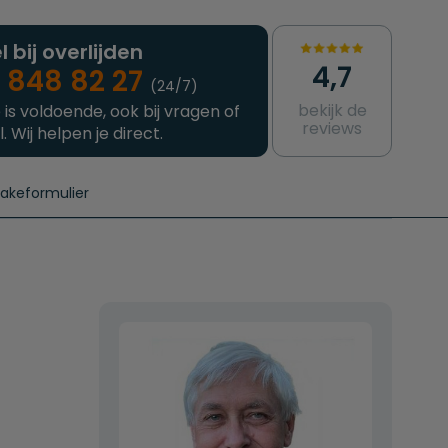
l bij overlijden
4,7
 848 82 27
(24/7)
bekijk de
 is voldoende, ook bij vragen of
reviews
l. Wij helpen je direct.
takeformulier
aanvragen
e crematie
Intakeformulier
Complete uitvaart
Contact
urzame uitvaart
Prijzen crematoria