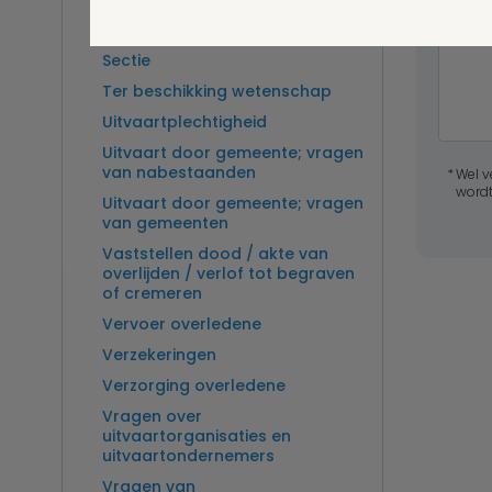
Overlijden op zee en
zeebegrafenis
Sectie
Ter beschikking wetenschap
Uitvaartplechtigheid
Uitvaart door gemeente; vragen
van nabestaanden
Wel v
wordt
Uitvaart door gemeente; vragen
van gemeenten
Vaststellen dood / akte van
overlijden / verlof tot begraven
of cremeren
Vervoer overledene
Verzekeringen
Verzorging overledene
Vragen over
uitvaartorganisaties en
uitvaartondernemers
Vragen van