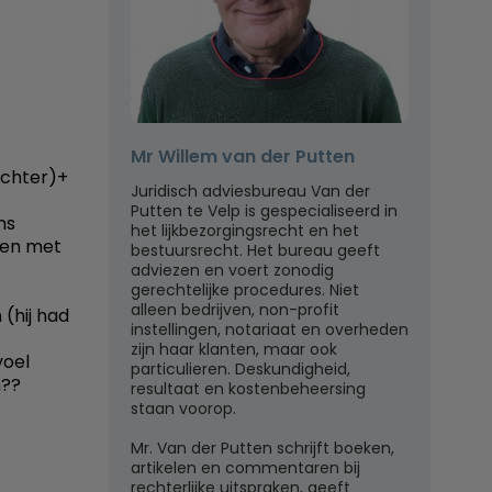
Mr Willem van der Putten
ochter)+
Juridisch adviesbureau Van der
Putten te Velp is gespecialiseerd in
ns
het lijkbezorgingsrecht en het
tsen met
bestuursrecht. Het bureau geeft
adviezen en voert zonodig
gerechtelijke procedures. Niet
alleen bedrijven, non-profit
 (hij had
instellingen, notariaat en overheden
zijn haar klanten, maar ook
voel
particulieren. Deskundigheid,
n??
resultaat en kostenbeheersing
staan voorop.
Mr. Van der Putten schrijft boeken,
artikelen en commentaren bij
rechterlijke uitspraken, geeft