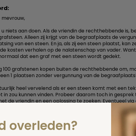
rd:
 mevrouw,
 u niets aan doen. Als de vriendin de rechthebbende is, besl
grafsteen. Alleen zij krijgt van de begraafplaats de vergu
tsing van een steen. En ja, als zij een steen plaatst, kan ze
 de kosten verhalen op de nalatenschap van vader. Want 
ormaal dat een graf met een steen wordt gedekt.
g 100 grafstenen kopen buiten de rechthebbende om, m
geen 1 plaatsen zonder vergunnung van de begraafplaats
atuurlijk heel vervelend als er een steen komt met een te
iet in zou kunnen vinden. Probeer daarom toch in gesprek 
t de vriendin en een oplossing te zoeken. Eventueel vi
met wie zij het redelijk goed kan vinden. Of een vriend va
ts.
jn boodschap is duidelijk: probeer een minnelijke oplossin
nd overleden?
h hebt u geen poot om op te staan. Dat is overigens primai
an de vriendin, maar het is de schuld van uw vader, zeg ik