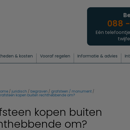
Be
088 -
Eén telefoontje
twijfe
kheden & kosten
Vooraf regelen
Informatie & advies
In
regelen
atie
 onze experts
hecklist uitvaart regelen
Waarom een uitvaart regelen?
Een laatste groet
Crematie regelen
Bedrijvengids
Intakeformulier
Thuisuitvaart crematie
Begrafenis regelen
Nieuws
Wensen vastleggen
Agenda
Offerte 
Intiem
Uitgebreid
Begrafenis Compleet
Natuurbegrafenis
Du
home
juridisch
begraven
grafsteen / monument
rafsteen kopen buiten rechthebbende om?
fsteen kopen buiten
hthebbende om?