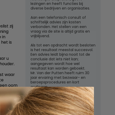
lezingen en heeft functies bij
diverse bedrijven en organisaties.
Aan een telefonisch consult of
schriftelijk advies zijn kosten
ist zij
verbonden. Het stellen van een
nning
vraag via de site is altijd gratis en
vrijblijvend.
 in
het is
Als tot een opdracht wordt besloten
is het resultaat meestal succesvol.
Een advies leidt bijna nooit tot de
aar u
conclusie dat iets niet kan;
houder.
aangegeven wordt hoe wel
resultaat kan worden geboekt.
Mr. Van der Putten heeft ruim 30
kst waar
jaar ervaring met bezwaar- en
te
beroepsprocedures en kort
a een oom
gedingen.
n vader.
Juridisch adviesbureau mr. W.G.H.M.
van der Putten c.s.
g, want
Zutphensestraatweg 7
r niet de
6881 WN Velp (Gld)
 er dan