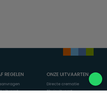
F REGELEN
ONZE UITVAARTEN
 aanvragen
Directe crematie
t uitvaart
Thuisuitvaart
 een uitvaart
Complete uitvaart
bij leven
Exclusieve uitvaart