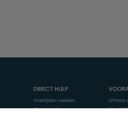
DIRECT HULP
VOORA
Overlijden melden
Offerte
Directe hulp
Checklis
Intakeformulier
Wat kost
Eerste 24 uur
Uitvaart 