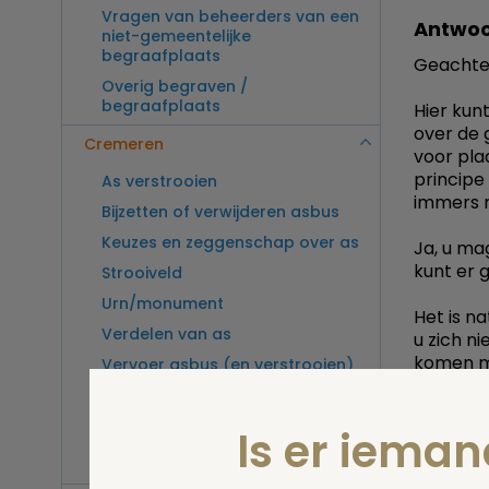
Vragen van beheerders van een
Antwoo
niet-gemeentelijke
begraafplaats
Geachte
Overig begraven /
begraafplaats
Hier kunt
over de 
Cremeren
voor plaa
principe
As verstrooien
immers n
Bijzetten of verwijderen asbus
Keuzes en zeggenschap over as
Ja, u ma
kunt er 
Strooiveld
Urn/monument
Het is n
Verdelen van as
u zich n
komen me
Vervoer asbus (en verstrooien)
buitenland
of tante 
Verzin ie
Vragen van beheerders van een
Enfin, mi
Is er iema
crematorium
juridisc
Overig cremeren
schuld v