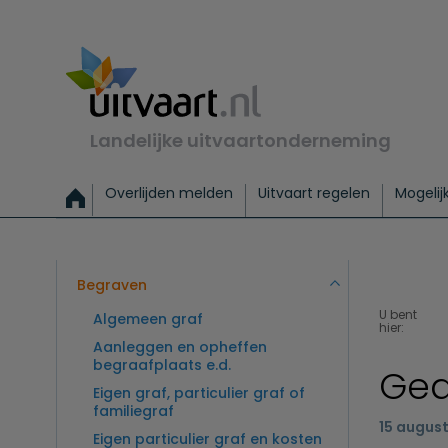
Landelijke uitvaartonderneming
Overlijden melden
Uitvaart regelen
Mogelij
Meld een overlijden
Alles over een uitvaart regelen
Uitvaartmogelijkheden
Uitvaart regelen bij leven
Alle onderwerpen
Wat kost een uitvaart?
Directe hulp bij overlijden
Keuzehulp
Uitvaart laten regelen
Checklist uitvaart 
Directe crem
Vraag
C
Exclusieve uitvaart
Begrafenis Basis
Begrafenis 
Begraven
U bent
Algemeen graf
hier:
Aanleggen en opheffen
begraafplaats e.d.
Ged
Eigen graf, particulier graf of
familiegraf
15 augus
Eigen particulier graf en kosten