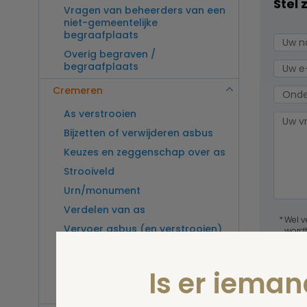
Stel 
Vragen van beheerders van een
niet-gemeentelijke
begraafplaats
Overig begraven /
begraafplaats
Cremeren
As verstrooien
Bijzetten of verwijderen asbus
Keuzes en zeggenschap over as
Strooiveld
Urn/monument
Verdelen van as
Wel v
Vervoer asbus (en verstrooien)
wordt
buitenland
Vragen van beheerders van een
Is er iema
crematorium
Overig cremeren