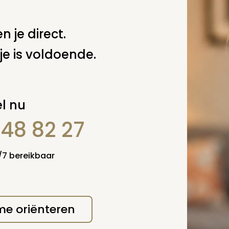
n je direct.
je is voldoende.
l nu
848 82 27
4/7 bereikbaar
 me oriënteren