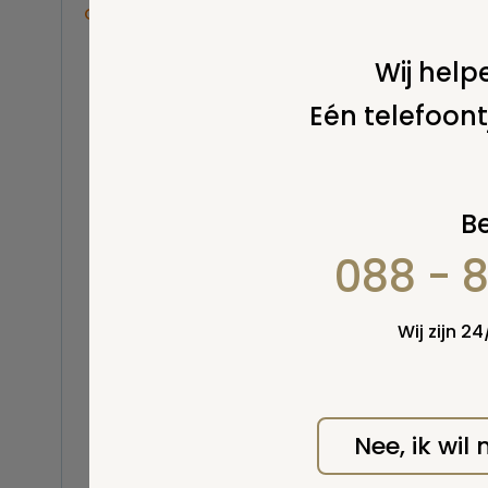
Overige
Balsemen en thanatopraxie
Wij helpe
Belastingen
Eén telefoont
Buitenland
Erfenis / erfrecht
Euthanasie
Kinderen / baby
Be
Koninklijk Huis
088 - 
Kosten uitvaart
Lijkschouwing
Milieu
Wij zijn 2
Mortuarium / rouwcentrum
Natuurlijke en niet-natuurlijke
dood
Opbaren
Nee, ik wil
Orgaandonatie