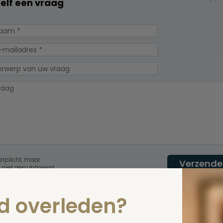
zelf een vraag
erplicht, maar
Verzende
 niet gepubliceerd.
nd overleden?