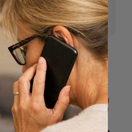
E-mail:
mr.vanderputten@gmail.com
Nu
een uitvaart
regelen
Beschrijf uw wensen
online of bel ons geheel
vrijblijvend voor hulp na
een overlijden.