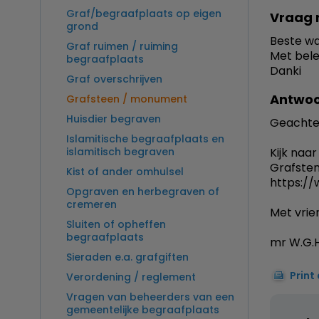
Graf/begraafplaats op eigen
Vraag 
grond
Beste wa
Graf ruimen / ruiming
Met bele
begraafplaats
Danki
Graf overschrijven
Antwoo
Grafsteen / monument
Huisdier begraven
Geachte
Islamitische begraafplaats en
islamitisch begraven
Kijk naar
Grafste
Kist of ander omhulsel
https://
Opgraven en herbegraven of
cremeren
Met vrien
Sluiten of opheffen
begraafplaats
mr W.G.H
Sieraden e.a. grafgiften
Print
Verordening / reglement
Vragen van beheerders van een
gemeentelijke begraafplaats