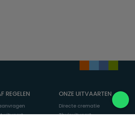
F REGELEN
ONZE UITVAARTEN
 aanvragen
Directe crematie
t uitvaart
Thuisuitvaart
 een uitvaart
Complete uitvaart
bij leven
Exclusieve uitvaart