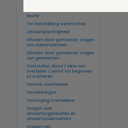
Overlijden op zee en
zeebegrafenis
Sectie
Ter beschikking wetenschap
Uitvaartplechtigheid
Uitvaart door gemeente; vragen
van nabestaanden
Uitvaart door gemeente; vragen
van gemeenten
Vaststellen dood / akte van
overlijden / verlof tot begraven
of cremeren
Vervoer overledene
Verzekeringen
Verzorging overledene
Vragen over
uitvaartorganisaties en
uitvaartondernemers
Vragen van