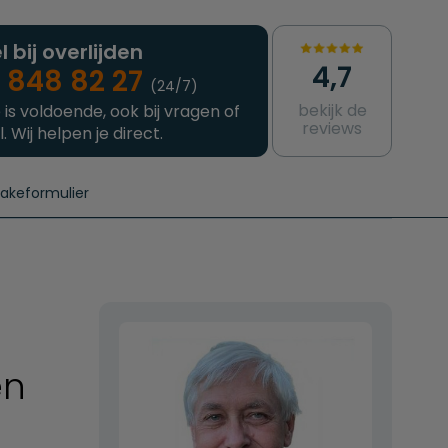
l bij overlijden
4,7
 848 82 27
(24/7)
bekijk de
 is voldoende, ook bij vragen of
reviews
l. Wij helpen je direct.
takeformulier
aanvragen
e crematie
Intakeformulier
Complete uitvaart
Contact
urzame uitvaart
Prijzen crematoria
en