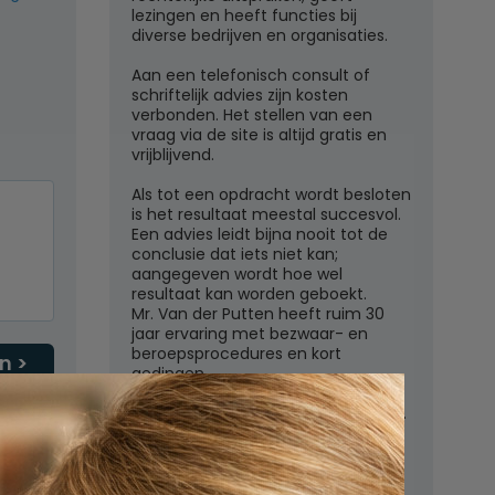
lezingen en heeft functies bij
diverse bedrijven en organisaties.
Aan een telefonisch consult of
schriftelijk advies zijn kosten
verbonden. Het stellen van een
vraag via de site is altijd gratis en
vrijblijvend.
Als tot een opdracht wordt besloten
is het resultaat meestal succesvol.
Een advies leidt bijna nooit tot de
conclusie dat iets niet kan;
aangegeven wordt hoe wel
resultaat kan worden geboekt.
Mr. Van der Putten heeft ruim 30
jaar ervaring met bezwaar- en
beroepsprocedures en kort
n
gedingen.
Juridisch adviesbureau mr. W.G.H.M.
van der Putten c.s.
Zutphensestraatweg 7
6881 WN Velp (Gld)