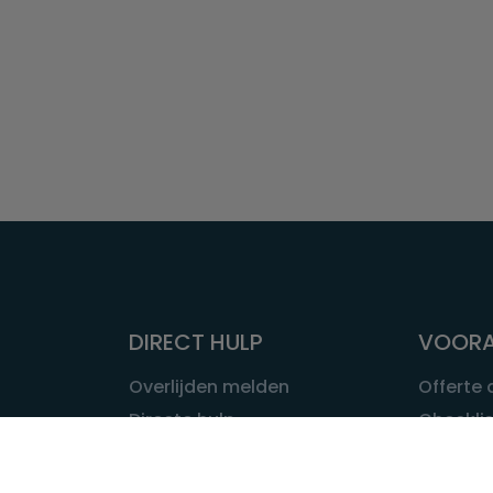
DIRECT HULP
VOORA
Overlijden melden
Offerte
Directe hulp
Checklis
Intakeformulier
Wat kost
Eerste 24 uur
Uitvaart 