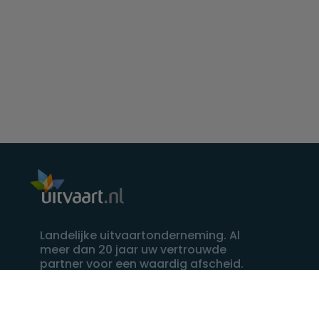
Landelijke uitvaartonderneming. Al
meer dan 20 jaar uw vertrouwde
partner voor een waardig afscheid.
088 - 848 82 27
24/7 bereikbaar, dag en nacht