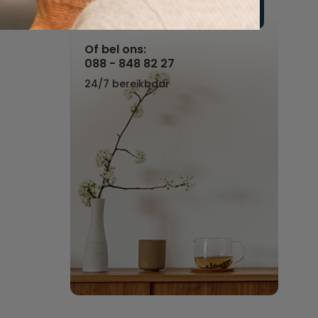
Vul hier uw wensen in
Of bel ons:
088 - 848 82 27
24/7 bereikbaar