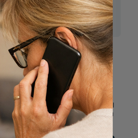
E-mail:
mr.vanderputten@gmail.com
Nu
een uitvaart
regelen
Beschrijf uw wensen
online of bel ons geheel
vrijblijvend voor hulp na
een overlijden.