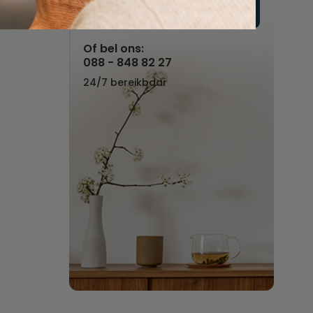
Vul hier uw wensen in
Of bel ons:
088 - 848 82 27
24/7 bereikbaar