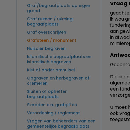
Vraag 
Graf/begraafplaats op eigen
grond
geachte
ik wou g
Graf ruimen / ruiming
begraafplaats
funderin
aan gewi
Graf overschrijven
in afwac
Grafsteen / monument
m.miero
Huisdier begraven
Antwoo
Islamitische begraafplaats en
islamitisch begraven
Geachte
Kist of ander omhulsel
De eisen
Opgraven en herbegraven of
algemeen
cremeren
een fund
Sluiten of opheffen
verzorge
begraafplaats
Sieraden e.a. grafgiften
U moet h
Verordening / reglement
ook vrag
toegesta
Vragen van beheerders van een
gemeentelijke begraafplaats