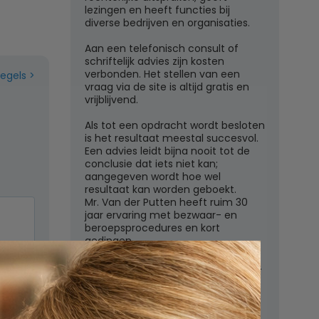
lezingen en heeft functies bij
diverse bedrijven en organisaties.
Aan een telefonisch consult of
schriftelijk advies zijn kosten
verbonden. Het stellen van een
regels
vraag via de site is altijd gratis en
vrijblijvend.
Als tot een opdracht wordt besloten
is het resultaat meestal succesvol.
Een advies leidt bijna nooit tot de
conclusie dat iets niet kan;
aangegeven wordt hoe wel
resultaat kan worden geboekt.
Mr. Van der Putten heeft ruim 30
jaar ervaring met bezwaar- en
beroepsprocedures en kort
gedingen.
Juridisch adviesbureau mr. W.G.H.M.
van der Putten c.s.
Zutphensestraatweg 7
6881 WN Velp (Gld)
n