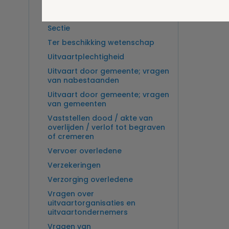
Overlijden op zee en
zeebegrafenis
Sectie
Ter beschikking wetenschap
Uitvaartplechtigheid
Uitvaart door gemeente; vragen
van nabestaanden
Uitvaart door gemeente; vragen
van gemeenten
Vaststellen dood / akte van
overlijden / verlof tot begraven
of cremeren
Vervoer overledene
Verzekeringen
Verzorging overledene
Vragen over
uitvaartorganisaties en
uitvaartondernemers
Vragen van