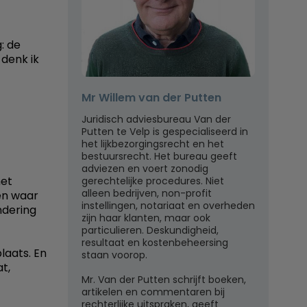
: de
 denk ik
Mr Willem van der Putten
Juridisch adviesbureau Van der
Putten te Velp is gespecialiseerd in
het lijkbezorgingsrecht en het
bestuursrecht. Het bureau geeft
adviezen en voert zonodig
het
gerechtelijke procedures. Niet
alleen bedrijven, non-profit
en waar
instellingen, notariaat en overheden
ndering
zijn haar klanten, maar ook
particulieren. Deskundigheid,
resultaat en kostenbeheersing
laats. En
staan voorop.
t,
Mr. Van der Putten schrijft boeken,
artikelen en commentaren bij
rechterlijke uitspraken, geeft