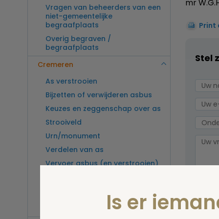
mr W.G.H
Vragen van beheerders van een
niet-gemeentelijke
begraafplaats
Print
Overig begraven /
begraafplaats
Stel 
Cremeren
As verstrooien
Bijzetten of verwijderen asbus
Keuzes en zeggenschap over as
Strooiveld
Urn/monument
Verdelen van as
Vervoer asbus (en verstrooien)
buitenland
Vragen van beheerders van een
Is er iema
crematorium
Overig cremeren
Wel v