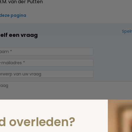
.M. van der Putten
 deze pagina
Spel
zelf een vraag
nd overleden?
erplicht, maar
Verzende