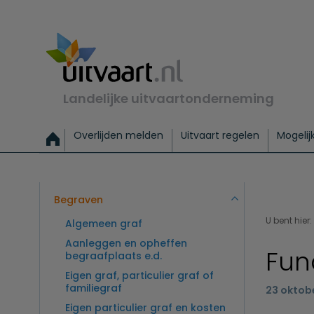
Landelijke uitvaartonderneming
Overlijden melden
Uitvaart regelen
Mogelij
Meld een overlijden
Alles over een uitvaart regelen
Uitvaartmogelijkheden
Uitvaart regelen bij leven
Alle onderwerpen
Wat kost een uitvaart?
Directe hulp bij overlijden
Keuzehulp
Uitvaart laten regelen
Checklist uitvaart 
Directe crem
Vraag
C
Exclusieve uitvaart
Begrafenis Basis
Begrafenis 
Begraven
U bent hier:
Algemeen graf
Aanleggen en opheffen
Fun
begraafplaats e.d.
Eigen graf, particulier graf of
familiegraf
23 oktob
Eigen particulier graf en kosten