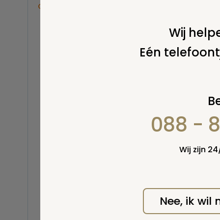
wordt
Overige
Balsemen en thanatopraxie
Wij helpe
Belastingen
Eén telefoont
Buitenland
Erfenis / erfrecht
Euthanasie
Kinderen / baby
Be
Koninklijk Huis
088 - 
Kosten uitvaart
Lijkschouwing
Milieu
Wij zijn 2
Mortuarium / rouwcentrum
Natuurlijke en niet-natuurlijke
dood
Opbaren
Nee, ik wil
Orgaandonatie