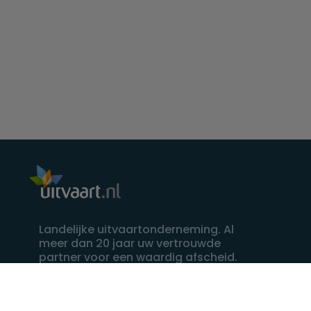
Landelijke uitvaartonderneming. Al
meer dan 20 jaar uw vertrouwde
partner voor een waardig afscheid.
088 - 848 82 27
24/7 bereikbaar, dag en nacht