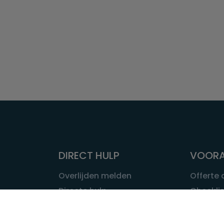
DIRECT HULP
VOORA
Overlijden melden
Offerte
Directe hulp
Checklis
Intakeformulier
Wat kost
Eerste 24 uur
Uitvaart 