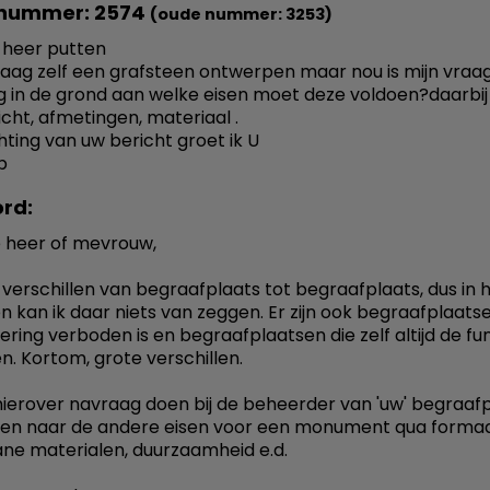
nummer: 2574
(oude nummer: 3253)
 heer putten
raag zelf een grafsteen ontwerpen maar nou is mijn vraag
g in de grond aan welke eisen moet deze voldoen?daarbij
cht, afmetingen, materiaal .
hting van uw bericht groet ik U
p
rd:
 heer of mevrouw,
 verschillen van begraafplaats tot begraafplaats, dus in 
 kan ik daar niets van zeggen. Er zijn ook begraafplaats
ering verboden is en begraafplaatsen die zelf altijd de fu
n. Kortom, grote verschillen.
ierover navraag doen bij de beheerder van 'uw' begraafp
en naar de andere eisen voor een monument qua formaa
ne materialen, duurzaamheid e.d.