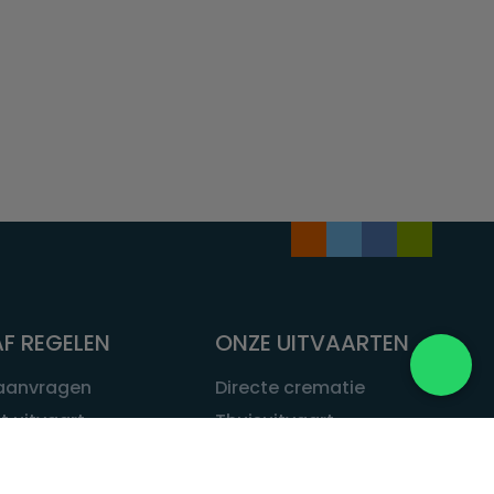
F REGELEN
ONZE UITVAARTEN
 aanvragen
Directe crematie
t uitvaart
Thuisuitvaart
 een uitvaart
Complete uitvaart
bij leven
Exclusieve uitvaart