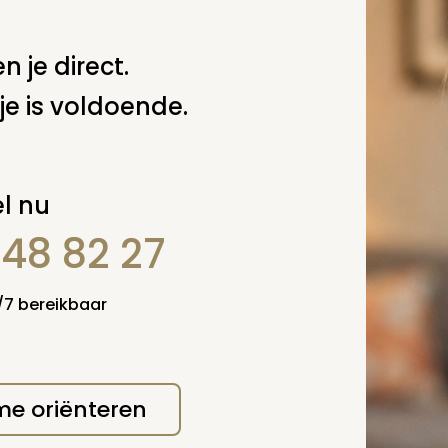
 niet gepubliceerd.
n je direct.
je is voldoende.
l nu
848 82 27
4/7 bereikbaar
 me oriënteren