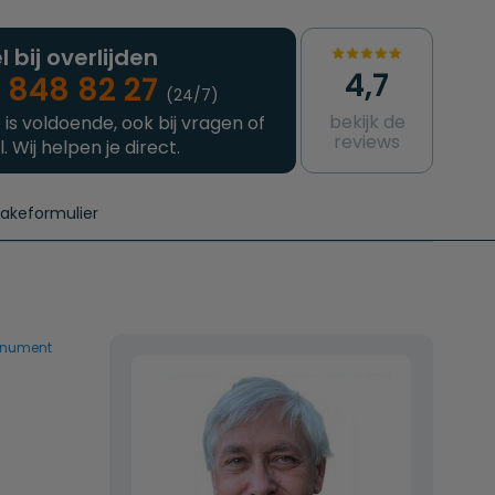
l bij overlijden
4,7
 848 82 27
(24/7)
bekijk de
 is voldoende, ook bij vragen of
reviews
l. Wij helpen je direct.
takeformulier
aanvragen
e crematie
Intakeformulier
Complete uitvaart
Contact
urzame uitvaart
Prijzen crematoria
onument