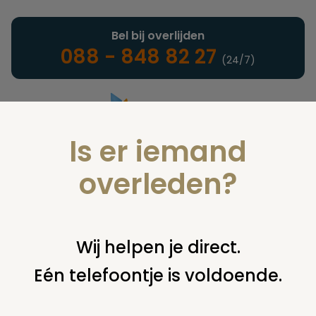
Bel bij overlijden
088 - 848 82 27
(24/7)
Is er iemand
Landelijke uitvaartonderneming
overleden?
Juridisch
Wij helpen je direct.
Eén telefoontje is voldoende.
U bent hier:
home
juridisch
begraven
grafsteen /
monument
bloemen op graf weghalen