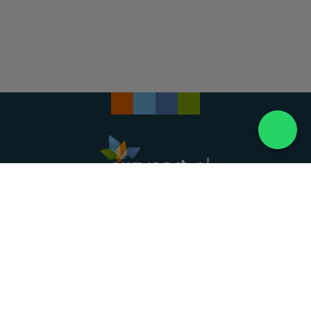
Landelijke uitvaartonderneming. Al meer dan 20
jaar uw vertrouwde partner voor een waardig
afscheid.
088 - 848 82 27
24/7 bereikbaar, dag en nacht