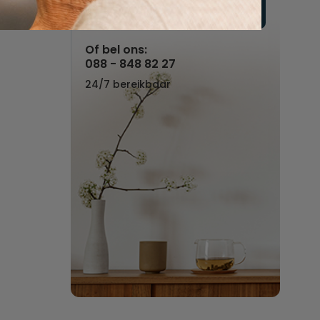
Vul hier uw wensen in
Of bel ons:
088 - 848 82 27
24/7 bereikbaar