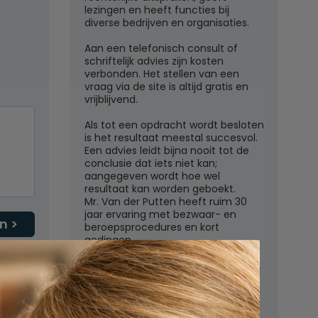
lezingen en heeft functies bij
diverse bedrijven en organisaties.
Aan een telefonisch consult of
schriftelijk advies zijn kosten
verbonden. Het stellen van een
vraag via de site is altijd gratis en
vrijblijvend.
Als tot een opdracht wordt besloten
is het resultaat meestal succesvol.
Een advies leidt bijna nooit tot de
conclusie dat iets niet kan;
aangegeven wordt hoe wel
resultaat kan worden geboekt.
Mr. Van der Putten heeft ruim 30
jaar ervaring met bezwaar- en
n
beroepsprocedures en kort
gedingen.
Juridisch adviesbureau mr. W.G.H.M.
van der Putten c.s.
Zutphensestraatweg 7
6881 WN Velp (Gld)