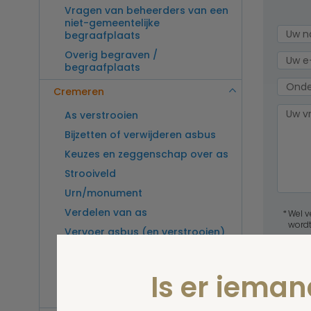
Vragen van beheerders van een
niet-gemeentelijke
begraafplaats
Overig begraven /
begraafplaats
Cremeren
As verstrooien
Bijzetten of verwijderen asbus
Keuzes en zeggenschap over as
Strooiveld
Urn/monument
Verdelen van as
Wel v
wordt
Vervoer asbus (en verstrooien)
buitenland
Vragen van beheerders van een
Is er iema
crematorium
Overig cremeren