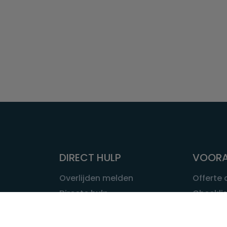
DIRECT HULP
VOORA
Overlijden melden
Offerte
Directe hulp
Checklis
Intakeformulier
Wat kost
Eerste 24 uur
Uitvaart 