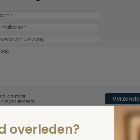
erplicht, maar
Verzende
 niet gepubliceerd.
nd overleden?