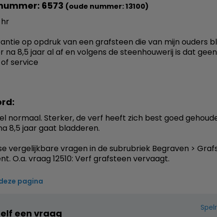
nummer: 6573
(oude nummer: 13100)
 hr
arantie op opdruk van een grafsteen die van mijn ouders b
r na 8,5 jaar al af en volgens de steenhouwerij is dat geen
 of service
rd:
eel normaal. Sterker, de verf heeft zich best goed gehoud
na 8,5 jaar gaat bladderen.
rse vergelijkbare vragen in de subrubriek Begraven > Graf
. O.a. vraag 12510: Verf grafsteen vervaagt.
 deze pagina
Spel
zelf een vraag