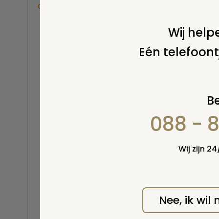
Overige
Balsemen en thanatopraxie
Wij helpe
Belastingen
Eén telefoont
Buitenland
Erfenis / erfrecht
Euthanasie
Kinderen / baby
Be
Koninklijk Huis
088 - 
Kosten uitvaart
Lijkschouwing
Milieu
Wij zijn 2
Mortuarium / rouwcentrum
Natuurlijke en niet-natuurlijke
dood
Opbaren
Nee, ik wil
Orgaandonatie