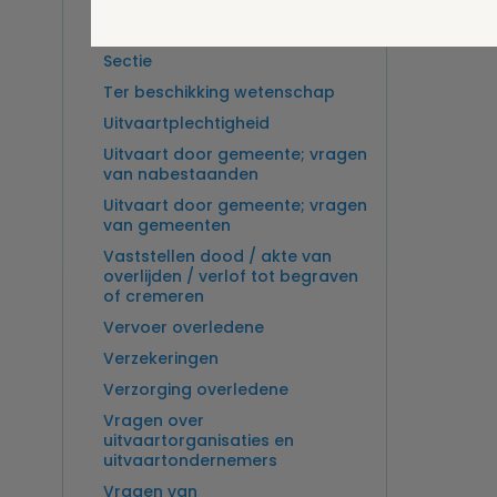
Overlijden op zee en
zeebegrafenis
Sectie
Ter beschikking wetenschap
Uitvaartplechtigheid
Uitvaart door gemeente; vragen
van nabestaanden
Uitvaart door gemeente; vragen
van gemeenten
Vaststellen dood / akte van
overlijden / verlof tot begraven
of cremeren
Vervoer overledene
Verzekeringen
Verzorging overledene
Vragen over
uitvaartorganisaties en
uitvaartondernemers
Vragen van