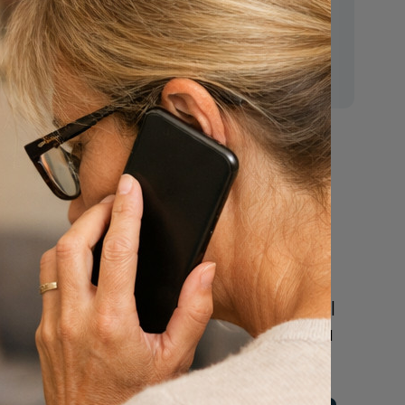
E-mail:
mr.vanderputten@gmail.com
Nu
een uitvaart
regelen
Beschrijf uw wensen
online of bel ons geheel
vrijblijvend voor hulp na
een overlijden.