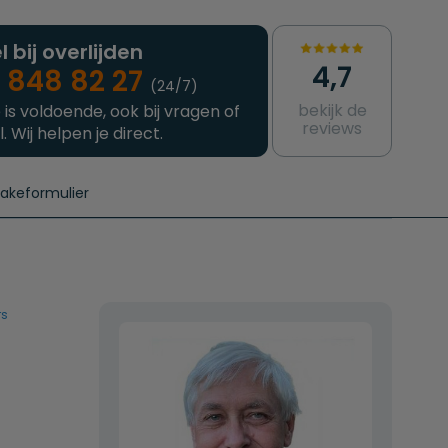
l bij overlijden
4,7
 848 82 27
(24/7)
bekijk de
 is voldoende, ook bij vragen of
reviews
l. Wij helpen je direct.
takeformulier
aanvragen
e crematie
Intakeformulier
Complete uitvaart
Contact
urzame uitvaart
Prijzen crematoria
rs