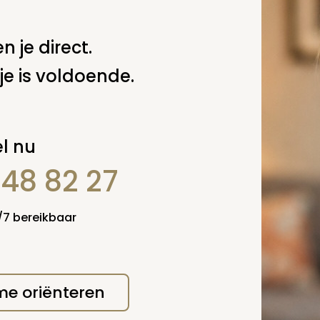
n je direct.
je is voldoende.
l nu
848 82 27
4/7 bereikbaar
 me oriënteren