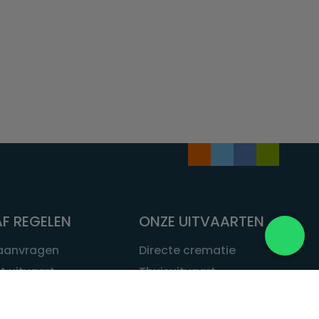
F REGELEN
ONZE UITVAARTEN
 aanvragen
Directe crematie
t uitvaart
Thuisuitvaart
 een uitvaart
Complete uitvaart
bij leven
Exclusieve uitvaart