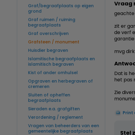
Vraag 
Graf/begraafplaats op eigen
grond
geachte
Graf ruimen / ruiming
begraafplaats
zit er g
de verf e
Graf overschrijven
garantie
Grafsteen / monument
Huisdier begraven
mvg dirk
Islamitische begraafplaats en
Antwoo
islamitisch begraven
Kist of ander omhulsel
Dat is h
het pas 
Opgraven en herbegraven of
cremeren
Zie dive
Sluiten of opheffen
monument
begraafplaats
Sieraden e.a. grafgiften
Print
Verordening / reglement
Vragen van beheerders van een
gemeentelijke begraafplaats
Stel 