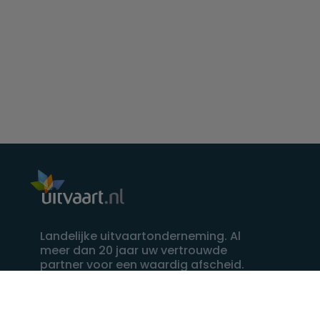
Landelijke uitvaartonderneming. Al
meer dan 20 jaar uw vertrouwde
partner voor een waardig afscheid.
088 - 848 82 27
24/7 bereikbaar, dag en nacht