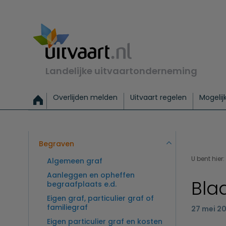
Landelijke uitvaartonderneming
Overlijden melden
Uitvaart regelen
Mogelij
Meld een overlijden
Alles over een uitvaart regelen
Uitvaartmogelijkheden
Uitvaart regelen bij leven
Alle onderwerpen
Wat kost een uitvaart?
Directe hulp bij overlijden
Keuzehulp
Uitvaart laten regelen
Checklist uitvaart 
Directe crem
Vraag
C
Exclusieve uitvaart
Begrafenis Basis
Begrafenis 
Begraven
U bent hier:
Algemeen graf
Aanleggen en opheffen
Bla
begraafplaats e.d.
Eigen graf, particulier graf of
familiegraf
27 mei 2
Eigen particulier graf en kosten