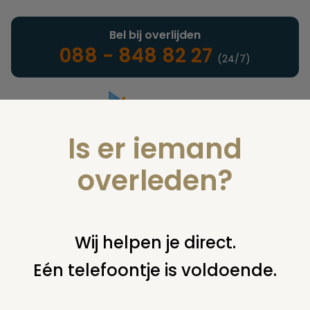
Bel bij overlijden
088 - 848 82 27
(24/7)
Is er iemand
Landelijke uitvaartonderneming
overleden?
Juridisch
Wij helpen je direct.
Eén telefoontje is voldoende.
U bent hier:
home
juridisch
begraven
grafsteen /
monument
afkorting 'abt' op grafsteen