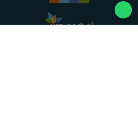
Landelijke uitvaartonderneming. Al meer dan 20
jaar uw vertrouwde partner voor een waardig
afscheid.
088 - 848 82 27
24/7 bereikbaar, dag en nacht
DIRECT HULP
Overlijden melden
Directe hulp