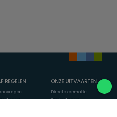
F REGELEN
ONZE UITVAARTEN
 aanvragen
Directe crematie
t uitvaart
Thuisuitvaart
 een uitvaart
Complete uitvaart
bij leven
Exclusieve uitvaart