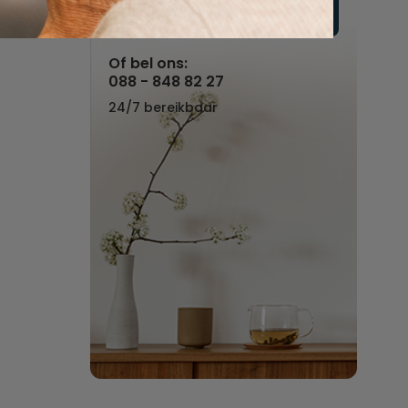
Vul hier uw wensen in
Of bel ons:
088 - 848 82 27
24/7 bereikbaar