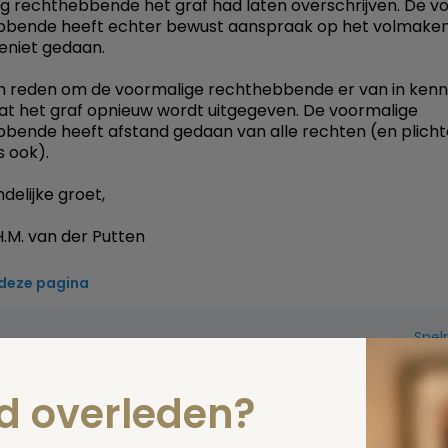
g rechthebbende het graf had laten overschrijven. De v
bbende heeft echter bewust aanspraak op het volmaken
teniet gedaan.
en reden om de voormalige rechthebbende er van in kenni
dat het graf opnieuw wordt uitgegeven. De voormalige
bende heeft afstand gedaan van alle rechten (en plich
 ook).
delijke groet,
.M. van der Putten
 deze pagina
Spel
zelf een vraag
nd overleden?