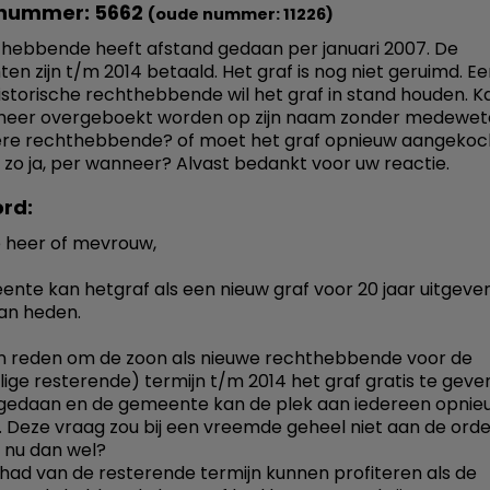
nummer: 5662
(oude nummer: 11226)
hebbende heeft afstand gedaan per januari 2007. De
ten zijn t/m 2014 betaald. Het graf is nog niet geruimd. E
istorische rechthebbende wil het graf in stand houden. K
meer overgeboekt worden op zijn naam zonder medewet
ere rechthebbende? of moet het graf opnieuw aangekoc
zo ja, per wanneer? Alvast bedankt voor uw reactie.
rd:
 heer of mevrouw,
nte kan hetgraf als een nieuw graf voor 20 jaar uitgeve
an heden.
en reden om de zoon als nieuwe rechthebbende voor de
ige resterende) termijn t/m 2014 het graf gratis te geven;
gedaan en de gemeente kan de plek aan iedereen opnie
. Deze vraag zou bij een vreemde geheel niet aan de orde 
nu dan wel?
had van de resterende termijn kunnen profiteren als de