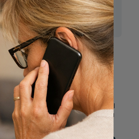
E-mail:
mr.vanderputten@gmail.com
Nu
een uitvaart
n
regelen
Beschrijf uw wensen
online of bel ons geheel
vrijblijvend voor hulp na
een overlijden.