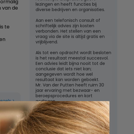
oormalig
lezingen en heeft functies bij
 van de
diverse bedrijven en organisaties.
Aan een telefonisch consult of
schriftelijk advies zijn kosten
s te
verbonden. Het stellen van een
vraag via de site is altijd gratis en
ten
vrijblijvend.
Als tot een opdracht wordt besloten
is het resultaat meestal succesvol.
Een advies leidt bijna nooit tot de
conclusie dat iets niet kan;
aangegeven wordt hoe wel
resultaat kan worden geboekt.
Mr. Van der Putten heeft ruim 30
jaar ervaring met bezwaar- en
beroepsprocedures en kort
regels
gedingen.
Juridisch adviesbureau mr. W.G.H.M.
van der Putten c.s.
Zutphensestraatweg 7
6881 WN Velp (Gld)