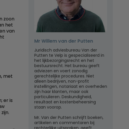
en zoon
an het
en van
ht
Mr Willem van der Putten
Juridisch adviesbureau Van der
Putten te Velp is gespecialiseerd in
het lijkbezorgingsrecht en het
bestuursrecht. Het bureau geeft
adviezen en voert zonodig
n, met
gerechtelijke procedures. Niet
alleen bedrijven, non-profit
instellingen, notariaat en overheden
zijn haar klanten, maar ook
particulieren. Deskundigheid,
 er is
resultaat en kostenbeheersing
uw
staan voorop.
zijn.
Mr. Van der Putten schrijft boeken,
artikelen en commentaren bij
rechterlijke uitspraken, geeft