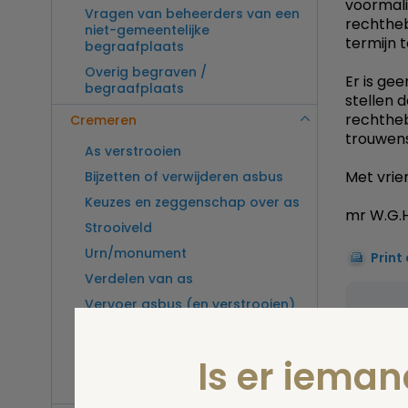
voormali
Vragen van beheerders van een
rechthe
niet-gemeentelijke
termijn 
begraafplaats
Overig begraven /
Er is ge
begraafplaats
stellen 
rechtheb
Cremeren
trouwens
As verstrooien
Met vrien
Bijzetten of verwijderen asbus
Keuzes en zeggenschap over as
mr W.G.H
Strooiveld
Urn/monument
Print
Verdelen van as
Vervoer asbus (en verstrooien)
Stel 
buitenland
Vragen van beheerders van een
Is er iema
crematorium
Overig cremeren