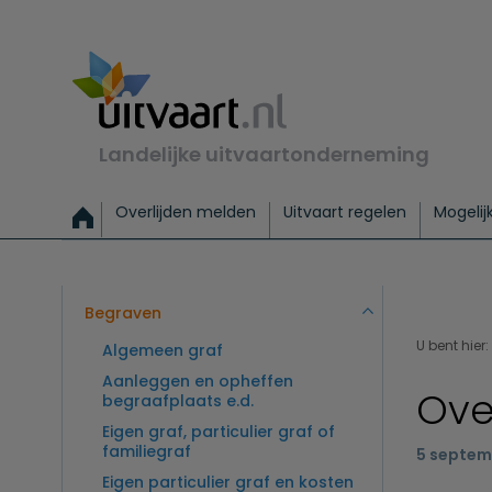
Landelijke uitvaartonderneming
Overlijden melden
Uitvaart regelen
Mogelij
Meld een overlijden
Alles over een uitvaart regelen
Uitvaartmogelijkheden
Uitvaart regelen bij leven
Alle onderwerpen
Wat kost een uitvaart?
Directe hulp bij overlijden
Keuzehulp
Uitvaart laten regelen
Checklist uitvaart 
Directe crem
Vraag
C
Exclusieve uitvaart
Begrafenis Basis
Begrafenis 
Begraven
U bent hier:
Algemeen graf
Aanleggen en opheffen
Ove
begraafplaats e.d.
Eigen graf, particulier graf of
familiegraf
5 septem
Eigen particulier graf en kosten