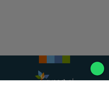
Landelijke uitvaartonderneming. Al meer dan 20
jaar uw vertrouwde partner voor een waardig
afscheid.