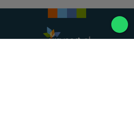
Landelijke uitvaartonderneming. Al meer dan 20
jaar uw vertrouwde partner voor een waardig
afscheid.
088 - 848 82 27
24/7 bereikbaar, dag en nacht
DIRECT HULP
Overlijden melden