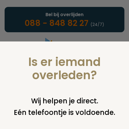
Bel bij overlijden
088 - 848 82 27
(24/7)
Is er iemand
Landelijke uitvaartonderneming
overleden?
Juridisch
Wij helpen je direct.
Eén telefoontje is voldoende.
U bent hier:
home
juridisch
begraven
graf overschrijven
grafrecht overname in stieffamilie