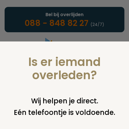
Bel bij overlijden
088 - 848 82 27
(24/7)
Is er iemand
Landelijke uitvaartonderneming
overleden?
Juridisch
Wij helpen je direct.
Eén telefoontje is voldoende.
U bent hier:
home
juridisch
begraven
graf overschrijven
graf overschrijven maar huidige rechthebbende is verlamd