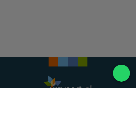
Landelijke uitvaartonderneming. Al meer dan 20
jaar uw vertrouwde partner voor een waardig
afscheid.
088 - 848 82 27