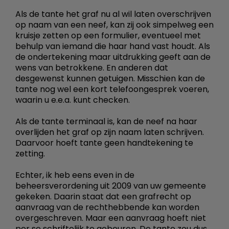
Als de tante het graf nu al wil laten overschrijven
op naam van een neef, kan zij ook simpelweg een
kruisje zetten op een formulier, eventueel met
behulp van iemand die haar hand vast houdt. Als
de ondertekening maar uitdrukking geeft aan de
wens van betrokkene. En anderen dat
desgewenst kunnen getuigen. Misschien kan de
tante nog wel een kort telefoongesprek voeren,
waarin u e.e.a. kunt checken.
Als de tante terminaal is, kan de neef na haar
overlijden het graf op zijn naam laten schrijven.
Daarvoor hoeft tante geen handtekening te
zetting.
Echter, ik heb eens even in de
beheersverordening uit 2009 van uw gemeente
gekeken. Daarin staat dat een grafrecht op
aanvraag van de rechthebbende kan worden
overgeschreven. Maar een aanvraag hoeft niet
per se schriftelijk te gebeuren. De tante zou dus