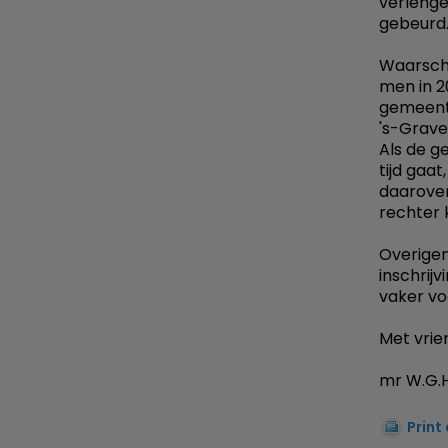
verlengen
gebeurd
Waarschi
men in 2
gemeente
's-Grave
Als de g
tijd gaa
daarover
rechter 
Overigen
inschrij
vaker vo
Met vrien
mr W.G.H
Print