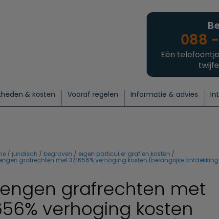
Be
088 -
Eén telefoontje
twijfe
kheden & kosten
Vooraf regelen
Informatie & advies
In
regelen
atie
 onze experts
hecklist uitvaart regelen
Waarom een uitvaart regelen?
Een laatste groet
Crematie regelen
Bedrijvengids
Intakeformulier
Thuisuitvaart crematie
Begrafenis regelen
Nieuws
Wensen vastleggen
Agenda
Offerte 
Intiem
Uitgebreid
Begrafenis Compleet
Natuurbegrafenis
Du
me
juridisch
begraven
eigen particulier graf en kosten
lengen grafrechten met 371656% verhoging kosten (belangrijke ontdekking
lengen grafrechten met
656% verhoging kosten