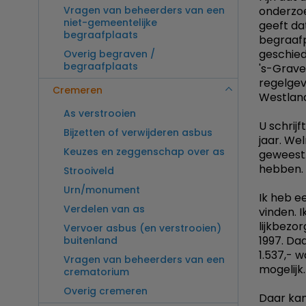
Vragen van beheerders van een
onderzoe
niet-gemeentelijke
geeft dat
begraafplaats
begraafp
geschied
Overig begraven /
begraafplaats
's-Grave
regelgev
Cremeren
Westland
As verstrooien
U schrijf
Bijzetten of verwijderen asbus
jaar. We
Keuzes en zeggenschap over as
geweest.
hebben. 
Strooiveld
Urn/monument
Ik heb ee
Verdelen van as
vinden. 
lijkbezo
Vervoer asbus (en verstrooien)
1997. Da
buitenland
1.537,- 
Vragen van beheerders van een
mogelijk
crematorium
Overig cremeren
Daar kan