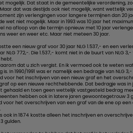
iet mogelijk. Dat staat in de gemeentelijke verordening, zo
 Maar dat was destijds ook niet mogelijk, want wettelijk v
oment zijn verlengingen voor langere termijnen dan 20 ja
de wet niet mogelijk. Maar in 1993 was 10 jaar het maxim
l na afloop van die termijn opnieuw met 10 jaar verlenge
ns weer en weer etc. Maar niet meteen 30 jaar.
kostte een nieuw graf voor 30 jaar NLG 1.537,- en een verl
ar NLG 772,-. Die 1.537,- komt niet in de buurt van NLG 3,-
 hebt.
daarom dat u zich vergist. En ik vermoed ook te weten wa
g is. In 1990/1991 was er namelijk een bedragje van NLG 3,-
d voor het inschrijven van een nieuw graf en het overschr
graf op een nieuwe rechthebbende. Dat bedragje was in ju
et gehaald en toen geen wettelijk vastgesteld bedrag me
eenten hebben ook in latere jaren gewoontegetrouw 3 
 voor het overschrijven van een graf van de ene op een
.
 ook in 1874 kostte alleen het inschrijven en overschrijv
 3 gulden.