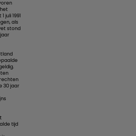
evoren
 het
 juli 1991
gen, als
wet stond
 jaar
tland
epaalde
eldig.
hten
 rechten
 30 jaar
jns
t
lde tijd