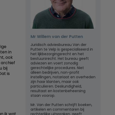
Mr Willem van der Putten
Juridisch adviesbureau Van der
rige
Putten te Velp is gespecialiseerd in
ten in
het lijkbezorgingsrecht en het
ht, ook
bestuursrecht. Het bureau geeft
 archief
adviezen en voert zonodig
gerechtelijke procedures. Niet
 bij
alleen bedrijven, non-profit
at is
instellingen, notariaat en overheden
zijn haar klanten, maar ook
particulieren. Deskundigheid,
resultaat en kostenbeheersing
staan voorop.
Mr. Van der Putten schrijft boeken,
artikelen en commentaren bij
n ik wat
rechterlijke uitspraken, geeft