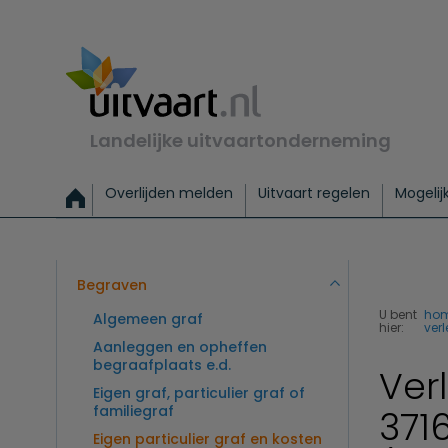
Landelijke uitvaartonderneming
Overlijden melden
Uitvaart regelen
Mogelij
Meld een overlijden
Alles over een uitvaart regelen
Uitvaartmogelijkheden
Uitvaart regelen bij leven
Alle onderwerpen
Wat kost een uitvaart?
Directe hulp bij overlijden
Keuzehulp
Uitvaart laten regelen
Checklist uitvaart 
Directe crem
Vraag
C
Exclusieve uitvaart
Begrafenis Basis
Begrafenis 
Begraven
U bent
ho
Algemeen graf
hier:
ver
Aanleggen en opheffen
begraafplaats e.d.
Ver
Eigen graf, particulier graf of
familiegraf
371
Eigen particulier graf en kosten