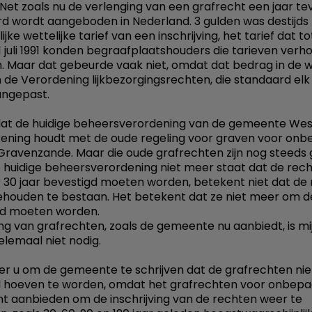
 Net zoals nu de verlenging van een grafrecht een jaar t
d wordt aangeboden in Nederland. 3 gulden was destijds
ijke wettelijke tarief van een inschrijving, het tarief dat tot 1
 1 juli 1991 konden begraafplaatshouders die tarieven verho
n. Maar dat gebeurde vaak niet, omdat dat bedrag in de 
in de Verordening lijkbezorgingsrechten, die standaard elk
angepast.
dat de huidige beheersverordening van de gemeente Wes
ening houdt met de oude regeling voor graven voor onb
's-Gravenzande. Maar die oude grafrechten zijn nog steeds g
e huidige beheersverordening niet meer staat dat de rec
 30 jaar bevestigd moeten worden, betekent niet dat de
gehouden te bestaan. Het betekent dat ze niet meer om de
gd moeten worden.
ng van grafrechten, zoals de gemeente nu aanbiedt, is mi
elemaal niet nodig.
eer u om de gemeente te schrijven dat de grafrechten nie
 hoeven te worden, omdat het grafrechten voor onbepaa
kunt aanbieden om de inschrijving van de rechten weer te