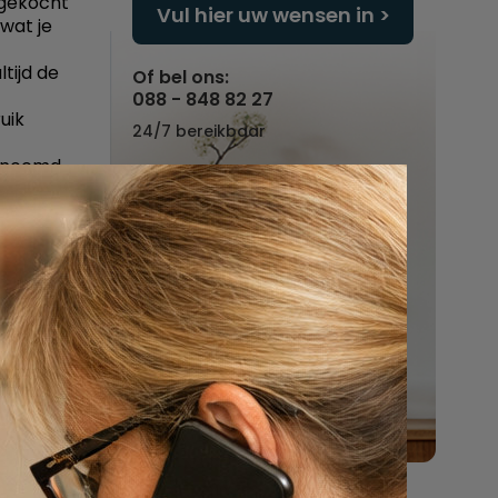
"gekocht"
Vul hier uw wensen in
 wat je
tijd de
Of bel ons:
088 - 848 82 27
uik
24/7 bereikbaar
genoemd
aar en
familie
toevallig
oor een
f altijd
 het
 van de