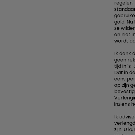
regelen.
standaar
gebruikel
gold. Na
ze wilde
en niet 
wordt a
Ik denk 
geen rek
tijd in 
Dat in d
eens per
op zijn 
bevesti
Verlengi
inziens h
Ik advis
verlengd
zijn. U 