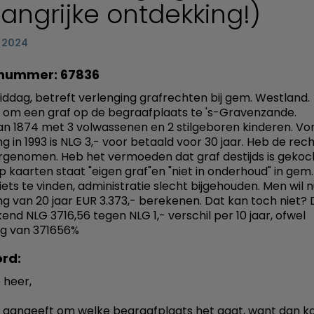
langrijke ontdekking!)
i 2024
nummer: 67836
dag, betreft verlenging grafrechten bij gem. Westland.
 om een graf op de begraafplaats te 's-Gravenzande.
van 1874 met 3 volwassenen en 2 stilgeboren kinderen. Vo
g in 1993 is NLG 3,- voor betaald voor 30 jaar. Heb de rech
rgenomen. Heb het vermoeden dat graf destijds is gekoc
 kaarten staat "eigen graf"en "niet in onderhoud" in gem.
ets te vinden, administratie slecht bijgehouden. Men wil nu
ng van 20 jaar EUR 3.373,- berekenen. Dat kan toch niet? D
nd NLG 3716,56 tegen NLG 1,- verschil per 10 jaar, ofwel
ng van 371656%
rd:
 heer,
 u aangeeft om welke begraafplaats het gaat, want dan ka