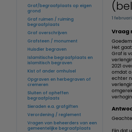
(be
Graf/begraafplaats op eigen
grond
1 februar
Graf ruimen / ruiming
begraafplaats
Vraag 
Graf overschrijven
Goedemid
Grafsteen / monument
Het gaat
Huisdier begraven
Graf is 
Islamitische begraafplaats en
verlengin
islamitisch begraven
2021 ove
Kist of ander omhulsel
omdat op
echter ni
Opgraven en herbegraven of
verlengi
cremeren
omgereke
Sluiten of opheffen
verhogi
begraafplaats
Sieraden e.a. grafgiften
Antwoo
Verordening / reglement
Geachte
Vragen van beheerders van een
gemeentelijke begraafplaats
Fijn dat