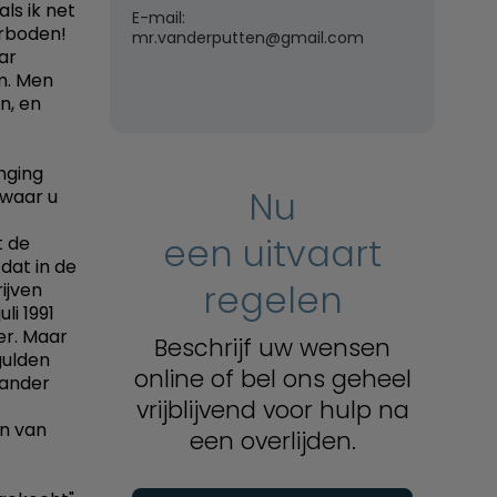
als ik net
E-mail:
erboden!
mr.vanderputten@gmail.com
ar
um. Men
n, en
enging
Nu
 waar u
een uitvaart
t de
 dat in de
regelen
ijven
li 1991
er. Maar
Beschrijf uw wensen
gulden
online of bel ons geheel
 ander
vrijblijvend voor hulp na
en van
een overlijden.