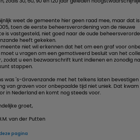
, zoals 30, 60, 90 en 120 jaar geleden hoogstwaarschijnlijk
.
jnlijk weet de gemeente hier geen raad mee, maar dat i
005, toen de eerste beheersverordening van de nieuwe
 is vastgesteld, niet goed naar de oude beheersverorde
nzande heeft gekeken.
emeente niet wil erkennen dat het om een graf voor onb
t, moet u vragen om een gemotiveerd besluit van het coll
, zodat u een bezwaarschrift kunt indienen en zonodig n
kunt stappen.
s was 's-Gravenzande met het telkens laten bevestigen
ving van graven voor onbepaalde tijd niet uniek. Dat kwam
or in Nederland en komt nog steeds voor.
delijke groet,
.M. van der Putten
 deze pagina