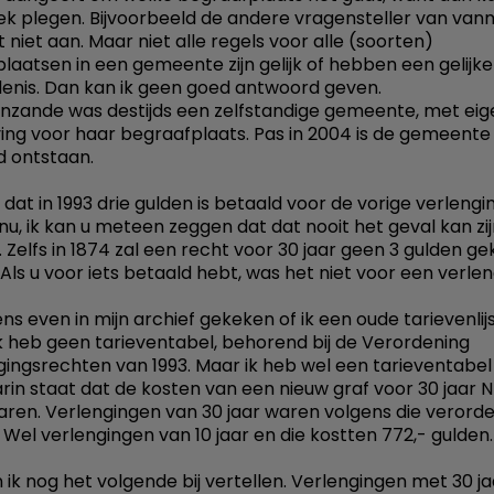
k plegen. Bijvoorbeeld de andere vragensteller van van
 niet aan. Maar niet alle regels voor alle (soorten)
laatsen in een gemeente zijn gelijk of hebben een gelijke
enis. Dan kan ik geen goed antwoord geven.
nzande was destijds een zelfstandige gemeente, met eig
ing voor haar begraafplaats. Pas in 2004 is de gemeente
 ontstaan.
t dat in 1993 drie gulden is betaald voor de vorige verleng
lnu, ik kan u meteen zeggen dat dat nooit het geval kan zi
 Zelfs in 1874 zal een recht voor 30 jaar geen 3 gulden ge
Als u voor iets betaald hebt, was het niet voor een verlen
ns even in mijn archief gekeken of ik een oude tarievenlij
Ik heb geen tarieventabel, behorend bij de Verordening
rgingsrechten van 1993. Maar ik heb wel een tarieventabel
arin staat dat de kosten van een nieuw graf voor 30 jaar 
waren. Verlengingen van 30 jaar waren volgens die verorde
. Wel verlengingen van 10 jaar en die kostten 772,- gulden.
 ik nog het volgende bij vertellen. Verlengingen met 30 j