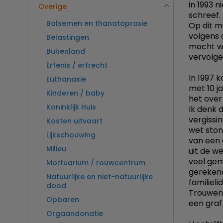
in 1993 n
Overige
schreef.
Balsemen en thanatopraxie
Op dit m
volgens 
Belastingen
mocht we
Buitenland
vervolge
Erfenis / erfrecht
In 1997 
Euthanasie
met 10 ja
Kinderen / baby
het over
Koninklijk Huis
Ik denk 
vergissin
Kosten uitvaart
wet ston
Lijkschouwing
van een 
Milieu
uit de w
veel gem
Mortuarium / rouwcentrum
gerekend
Natuurlijke en niet-natuurlijke
familielid
dood
Trouwens
Opbaren
een graf
Orgaandonatie