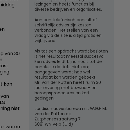
lezingen en heeft functies bij
middag
diverse bedrijven en organisaties.
Aan een telefonisch consult of
schriftelijk advies zijn kosten
en
verbonden. Het stellen van een
vraag via de site is altijd gratis en
vrijblijvend.
Als tot een opdracht wordt besloten
ing van 30
is het resultaat meestal succesvol.
jn
Een advies leidt bijna nooit tot de
kost
conclusie dat iets niet kan;
ging.
aangegeven wordt hoe wel
resultaat kan worden geboekt.
Mr. Van der Putten heeft ruim 30
st kon
jaar ervaring met bezwaar- en
beroepsprocedures en kort
 van
gedingen.
NLG
ning niet
Juridisch adviesbureau mr. W.G.H.M.
van der Putten c.s.
Zutphensestraatweg 7
6881 WN Velp (Gld)
aar waren