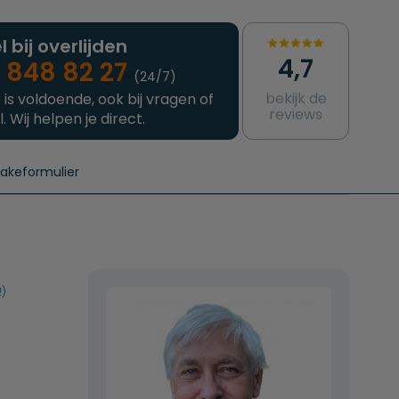
l bij overlijden
4,7
 848 82 27
(24/7)
bekijk de
 is voldoende, ook bij vragen of
reviews
l. Wij helpen je direct.
takeformulier
aanvragen
e crematie
Intakeformulier
Complete uitvaart
Contact
urzame uitvaart
Prijzen crematoria
!)