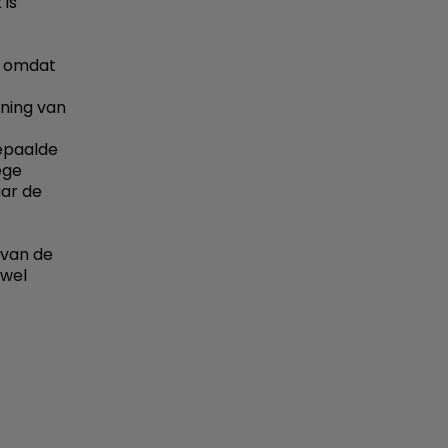
 is
s omdat
ning van
epaalde
ege
aar de
 van de
 wel