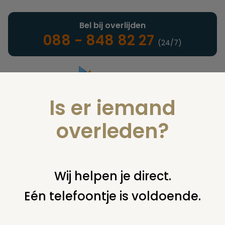
Bel bij overlijden
088 - 848 82 27
(24/7)
Is er iemand
Landelijke uitvaartonderneming
overleden?
Juridisch
Wij helpen je direct.
Eén telefoontje is voldoende.
U bent hier:
home
juridisch
begraven
eigen graf, particulier
graf of familiegraf
richtprijzen kosten graf