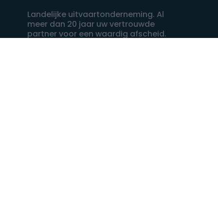
Landelijke uitvaartonderneming. Al
meer dan 20 jaar uw vertrouwde
partner voor een waardig afscheid.
088 - 848 82 27
24/7 bereikbaar, dag en nacht