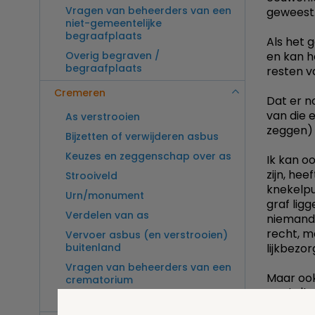
Vragen van beheerders van een
geweest.
niet-gemeentelijke
begraafplaats
Als het 
Overig begraven /
en kan he
begraafplaats
resten v
Cremeren
Dat er no
van die 
As verstrooien
zeggen) 
Bijzetten of verwijderen asbus
Keuzes en zeggenschap over as
Ik kan o
zijn, he
Strooiveld
knekelpu
Urn/monument
graf lig
Verdelen van as
niemand 
recht, m
Vervoer asbus (en verstrooien)
buitenland
lijkbezo
Vragen van beheerders van een
Maar ook
crematorium
op de 'b
Overig cremeren
ook niet