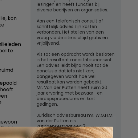
lezingen en heeft functies bij
diverse bedrijven en organisaties.
ie, kon
Aan een telefonisch consult of
ke
schriftelijk advies zijn kosten
verbonden. Het stellen van een
vraag via de site is altijd gratis en
vrijblijvend.
ilieleden
pel te
Als tot een opdracht wordt besloten
is het resultaat meestal succesvol.
Een advies leidt bijna nooit tot de
eruimd
conclusie dat iets niet kan;
aangegeven wordt hoe wel
resultaat kan worden geboekt.
bepaald
Mr. Van der Putten heeft ruim 30
 heeft
jaar ervaring met bezwaar- en
een
beroepsprocedures en kort
e
gedingen.
Juridisch adviesbureau mr. W.G.H.M.
van der Putten c.s.
 gewoon
Zutphensestraatweg 7
lielid ze
6881 WN Velp (Gld)
 het graf