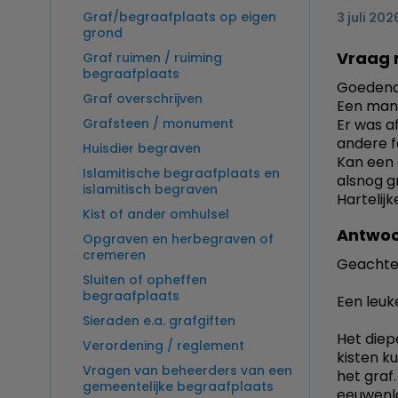
Graf/begraafplaats op eigen
3 juli 202
grond
Vraag 
Graf ruimen / ruiming
begraafplaats
Goedend
Graf overschrijven
Een mani
Grafsteen / monument
Er was a
andere f
Huisdier begraven
Kan een a
Islamitische begraafplaats en
alsnog g
islamitisch begraven
Hartelij
Kist of ander omhulsel
Antwoo
Opgraven en herbegraven of
cremeren
Geachte
Sluiten of opheffen
begraafplaats
Een leuk
Sieraden e.a. grafgiften
Het diep
Verordening / reglement
kisten k
Vragen van beheerders van een
het graf
gemeentelijke begraafplaats
eeuwenla