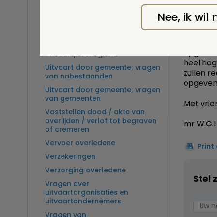
monument
Overlijden op zee en
'nieuwe' 
zeebegrafenis
Nee, ik wil
genomen 
Sectie
een ande
Ter beschikking wetenschap
probleem
opgraving
Uitvaartplechtigheid
heel hog
Uitvaart door gemeente; vragen
zullen r
van nabestaanden
opgeven 
Uitvaart door gemeente; vragen
van gemeenten
Met vrien
Vaststellen dood / akte van
overlijden / verlof tot begraven
mr W.G.H
of cremeren
Vervoer overledene
Print
Verzekeringen
Verzorging overledene
Stel 
Vragen over
uitvaartorganisaties en
uitvaartondernemers
Vragen van