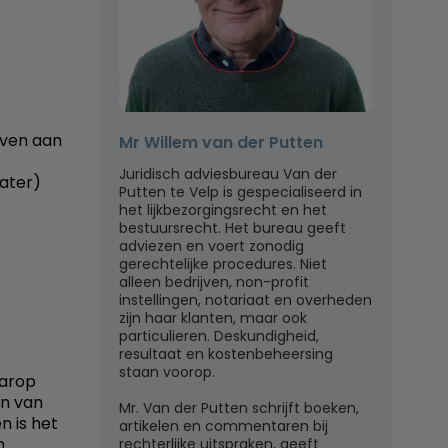
even aan
Mr Willem van der Putten
Juridisch adviesbureau Van der
later)
Putten te Velp is gespecialiseerd in
het lijkbezorgingsrecht en het
bestuursrecht. Het bureau geeft
adviezen en voert zonodig
gerechtelijke procedures. Niet
alleen bedrijven, non-profit
instellingen, notariaat en overheden
zijn haar klanten, maar ook
particulieren. Deskundigheid,
resultaat en kostenbeheersing
staan voorop.
aarop
en van
Mr. Van der Putten schrijft boeken,
n is het
artikelen en commentaren bij
n
rechterlijke uitspraken, geeft