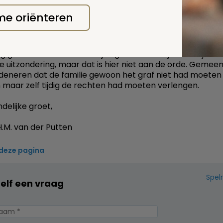
 e.d., maar ook het betalen van een schadevergoeding
familie, die geheel terecht en legaal het graf in gebruik h
 me oriënteren
en dan nu haar overledene zou moeten laten opgraven 
r graf zonder 'claims' te laten begraven. Nog los van het
 dat burgemeesters gewoonlijk geen vergunning voor e
 geven binnen de wettelijke grafrusttermijn van 10 jaar. A
e uitzondering, maar dat is hier niet aan de orde. Gemee
edeneren dat de familie gewoon het graf niet had moeten
maar zelf tijdig de rechten had moeten verlengen.
delijke groet,
.M. van der Putten
 deze pagina
Spel
zelf een vraag