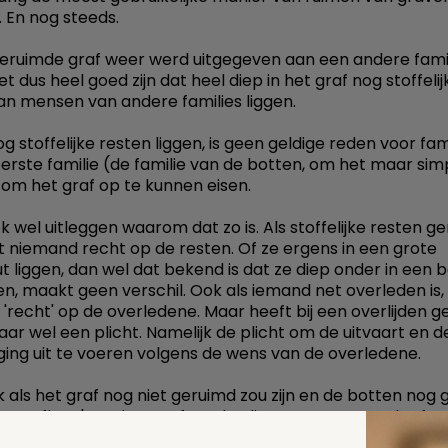
 En nog steeds.
geruimde graf weer werd uitgegeven aan een andere famil
t dus heel goed zijn dat heel diep in het graf nog stoffelij
an mensen van andere families liggen.
g stoffelijke resten liggen, is geen geldige reden voor fam
eerste familie (de familie van de botten, om het maar sim
om het graf op te kunnen eisen.
ok wel uitleggen waarom dat zo is. Als stoffelijke resten g
eft niemand recht op de resten. Of ze ergens in een grote
t liggen, dan wel dat bekend is dat ze diep onder in een 
gen, maakt geen verschil. Ook als iemand net overleden is,
'recht' op de overledene. Maar heeft bij een overlijden g
aar wel een plicht. Namelijk de plicht om de uitvaart en d
rging uit te voeren volgens de wens van de overledene.
 als het graf nog niet geruimd zou zijn en de botten nog
egraaflaag' van het graf zouden liggen, zou een ander fami
 kunnen opeisen. Dan is het alleen de rechthebbende van