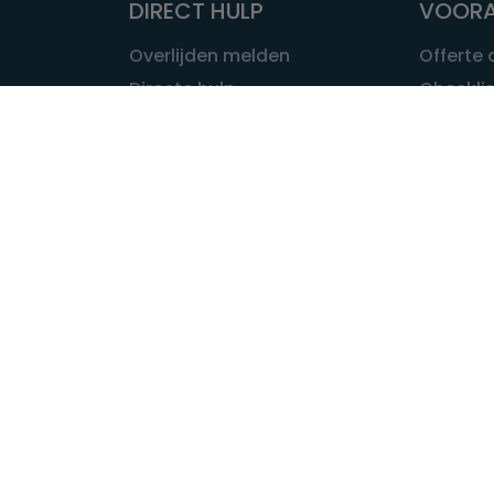
DIRECT HULP
VOORA
Overlijden melden
Offerte
Directe hulp
Checklis
Intakeformulier
Wat kost
Eerste 24 uur
Uitvaart 
Overlijden buitenland
Onze ui
Lokale uitvaart
OVER U
INFORMATIE & ADVIES
Wie is Ui
Infotheek
Contac
Vraag een expert
Redactie
Bedrijvengids
Redacti
Tarieven crematoria
Onze me
Nieuws & agenda