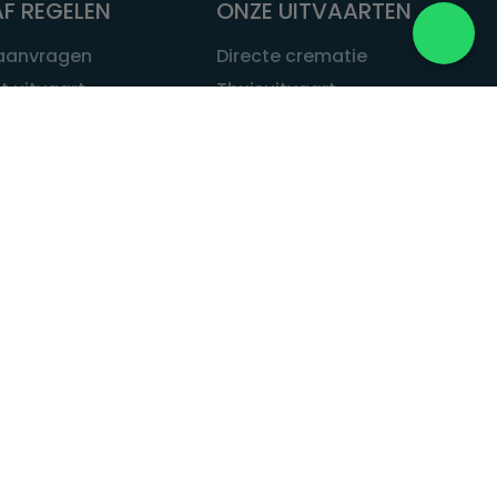
F REGELEN
ONZE UITVAARTEN
 aanvragen
Directe crematie
t uitvaart
Thuisuitvaart
 een uitvaart
Complete uitvaart
bij leven
Exclusieve uitvaart
tvaarten
Begrafenissen
Natuurbegrafenis
ITVAART.NL
Alle uitvaarten
tvaart.nl
t
 Uitvaart.nl
estatuut
rken