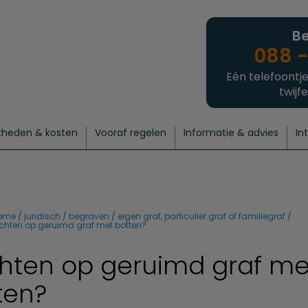
Be
088 -
Eén telefoontje
twijfe
kheden & kosten
Vooraf regelen
Informatie & advies
In
regelen
atie
 onze experts
hecklist uitvaart regelen
Waarom een uitvaart regelen?
Een laatste groet
Crematie regelen
Bedrijvengids
Intakeformulier
Thuisuitvaart crematie
Begrafenis regelen
Nieuws
Wensen vastleggen
Agenda
Offerte 
Intiem
Uitgebreid
Begrafenis Compleet
Natuurbegrafenis
Du
ome
juridisch
begraven
eigen graf, particulier graf of familiegraf
echten op geruimd graf met botten?
hten op geruimd graf me
ten?