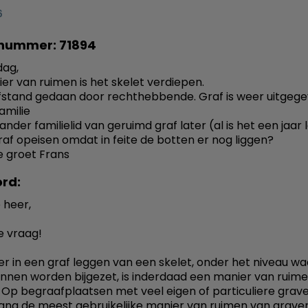
6
nummer: 71894
ag,
er van ruimen is het skelet verdiepen.
fstand gedaan door rechthebbende. Graf is weer uitgeg
amilie
nder familielid van geruimd graf later (al is het een jaar 
raf opeisen omdat in feite de botten er nog liggen?
ke groet Frans
rd:
 heer,
e vraag!
er in een graf leggen van een skelet, onder het niveau w
unnen worden bijgezet, is inderdaad een manier van ruim
. Op begraafplaatsen met veel eigen of particuliere grave
ng de meest gebruikelijke manier van ruimen van grave