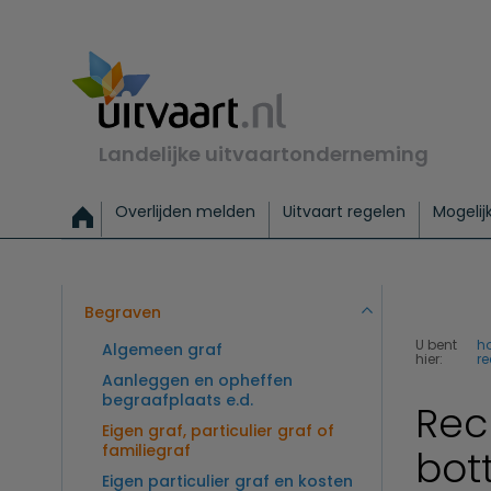
Landelijke uitvaartonderneming
Overlijden melden
Uitvaart regelen
Mogelij
Meld een overlijden
Alles over een uitvaart regelen
Uitvaartmogelijkheden
Uitvaart regelen bij leven
Alle onderwerpen
Wat kost een uitvaart?
Directe hulp bij overlijden
Keuzehulp
Uitvaart laten regelen
Checklist uitvaart 
Directe crem
Vraag
C
Exclusieve uitvaart
Begrafenis Basis
Begrafenis 
Begraven
U bent
h
Algemeen graf
hier:
r
Aanleggen en opheffen
begraafplaats e.d.
Rec
Eigen graf, particulier graf of
familiegraf
bot
Eigen particulier graf en kosten