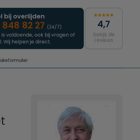
l bij overlijden
4,7
 848 82 27
(24/7)
bekijk de
 is voldoende, ook bij vragen of
reviews
l. Wij helpen je direct.
takeformulier
aanvragen
e crematie
Intakeformulier
Complete uitvaart
Contact
urzame uitvaart
Prijzen crematoria
t