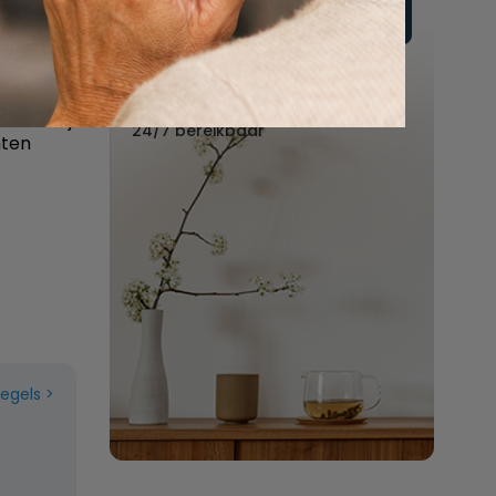
 aan de
Vul hier uw wensen in
eeft
om ze in
Of bel ons:
en
088 - 848 82 27
lleen bij
24/7 bereikbaar
nten
regels