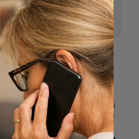
 - die
E-mail:
egraving
mr.vanderputten@gmail.com
duidelijk
t graf
d om een
 elders
Nu
ing is
een uitvaart
 is, is -
regelen
er -
Beschrijf uw wensen
sen
online of bel ons geheel
 oude
vrijblijvend voor hulp na
 zouden
een overlijden.
et graf
een nieuw