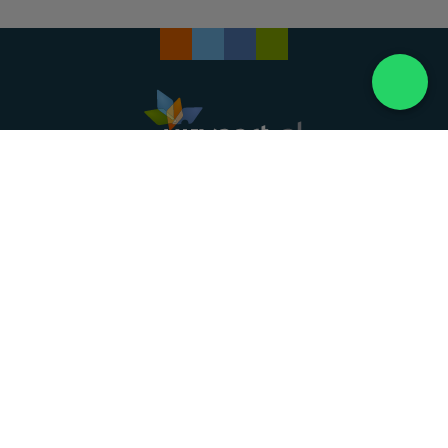
Landelijke uitvaartonderneming. Al meer dan 20
jaar uw vertrouwde partner voor een waardig
afscheid.
088 - 848 82 27
24/7 bereikbaar, dag en nacht
DIRECT HULP
Overlijden melden