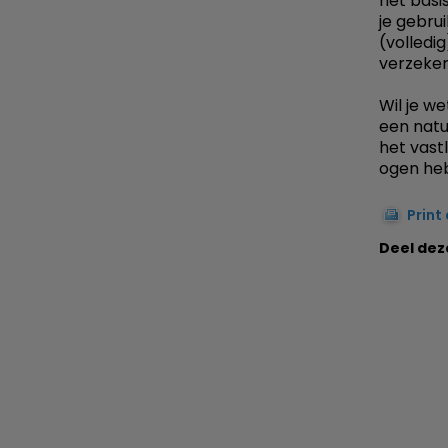
het basi
je gebru
(volledig
verzeker
Wil je w
een nat
het vast
ogen heb
Print
Deel dez