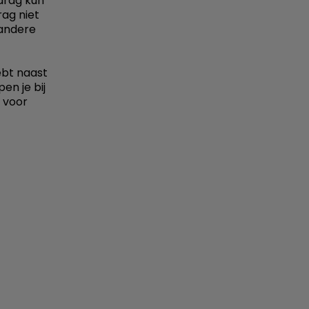
drag kun
rag niet
 andere
ebt naast
pen je bij
e voor