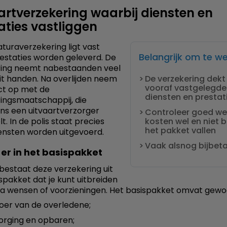
artverzekering waarbij diensten en
aties vastliggen
aturaverzekering ligt vast
Belangrijk om te w
estaties worden geleverd. De
ring neemt nabestaanden veel
it handen. Na overlijden neem
De verzekering dekt
vooraf vastgelegde
ct op met de
diensten en prestat
ingsmaatschappij, die
ns een uitvaartverzorger
Controleer goed we
t. In de polis staat precies
kosten wel en niet 
het pakket vallen
ensten worden uitgevoerd.
Vaak alsnog bijbet
 er in het basispakket
bestaat deze verzekering uit
spakket dat je kunt uitbreiden
a wensen of voorzieningen. Het basispakket omvat gewoon
oer van de overledene;
orging en opbaren;