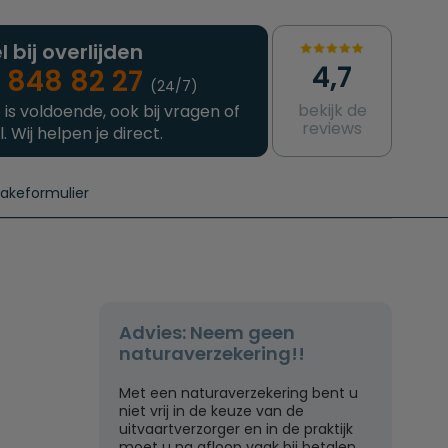
l bij overlijden
4,7
 848 82 27
(24/7)
bekijk de
 is voldoende, ook bij vragen of
reviews
l. Wij helpen je direct.
takeformulier
aanvragen
e crematie
Intakeformulier
Complete uitvaart
Contact
urzame uitvaart
Prijzen crematoria
Advies: Neem geen
naturaverzekering!!
Met een naturaverzekering bent u
niet vrij in de keuze van de
uitvaartverzorger en in de praktijk
moet u na afloop vaak bij betalen.