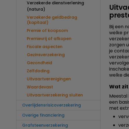
Verzekerde dienstverlening
Uitva
(natura)
prest
Verzekerde geldbedrag
(kapitaal)
Bij een n
Premie of koopsom
welke pr
verzeke
Premievrij of afkopen
zorgen u
Fiscale aspecten
je conta
Gezinsverzekering
verzeker
vervolge
Gezondheid
inschakel
Zelfdoding
welke di
Uitvaartverenigingen
Wat zit
Waardevast
Uitvaartverzekering sluiten
Meestal 
een basi
Overlijdensrisicoverzekering
met extr
Overige financiering
verv
verz
Grafsteenverzekering