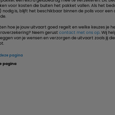
spakket een extra geldbedrag mee te verzekeren. Dit be
iken voor kosten die buiten het pakket vallen. Als het bed
) nodig is, blijft het beschikbaar binnen de polis voor een
de.
eten hoe je jouw uitvaart goed regelt en welke keuzes je h
uraverzekering? Neem gerust
contact met ons op
. Wij hel
leggen van je wensen en verzorgen de uitvaart zoals jij di
t.
 deze pagina
e pagina