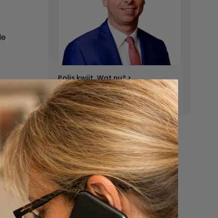
de
Polis kwijt. Wat nu?
Stel een vraag
en van