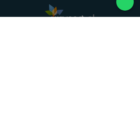
Landelijke uitvaartonderneming. Al meer dan 20
jaar uw vertrouwde partner voor een waardig
afscheid.
088 - 848 82 27
24/7 bereikbaar, dag en nacht
DIRECT HULP
Overlijden melden
Directe hulp
Intakeformulier