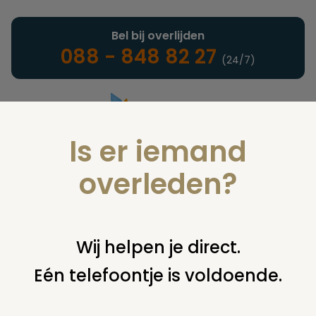
Bel bij overlijden
088 - 848 82 27
(24/7)
Is er iemand
Landelijke uitvaartonderneming
overleden?
Kosten uitvaart
Wij helpen je direct.
Eén telefoontje is voldoende.
U bent hier:
home
infotheek
alle onderwerpen
kosten
uitvaart
crowdfunding uitvaart