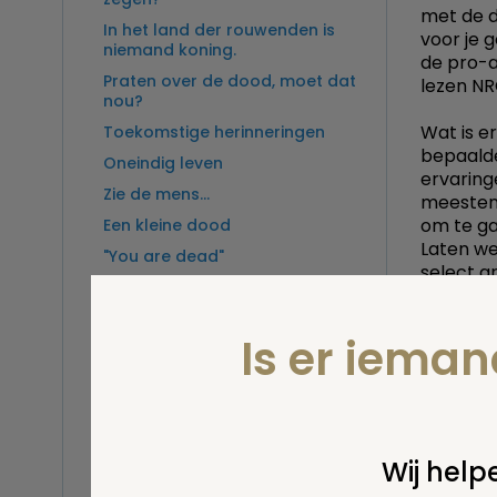
met de d
In het land der rouwenden is
voor je 
niemand koning.
de pro-a
Praten over de dood, moet dat
lezen NR
nou?
Wat is e
Toekomstige herinneringen
bepaalde 
Oneindig leven
ervaring
Zie de mens...
meesten 
om te ga
Een kleine dood
Laten we 
"You are dead"
select g
Zomer
minuscu
moeten 
Sterven als een eskimo
Is er iema
De Begraafplaats
Centrale 
De ziel van de
Ieder me
uitvaartondernemer
Maak hul
Er is alleen het nu.
veelzijdi
grote al
Nieuwjaarswens
Wij helpe
Want dat
De dood. Niet te vatten.