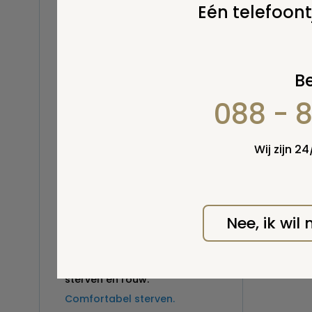
Eén telefoont
MH17
Print
Dag lief broertje,
Zij die Nederland helpen
sterven?
Be
44 jaar.
088 - 
‘Maar het leven zo is leuker’
Nog één keer…
De dood in je achterzak.
Wij zijn 2
Chemo voor de ziel?
Nieuw of oud rouwen
Al mijn doden.
Nee, ik wil
Liefde tot de dood?
Januarigedachten
Hokjesdenken in het land van
sterven en rouw.
Comfortabel sterven.