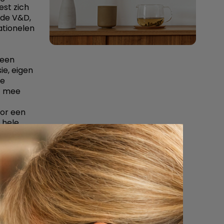
est zich
 de V&D,
ationelen
 een
ie, eigen
De
st mee
oor een
 hele
naderd
 anders.
overkomt.
ens in de
n mens.
tuarium.