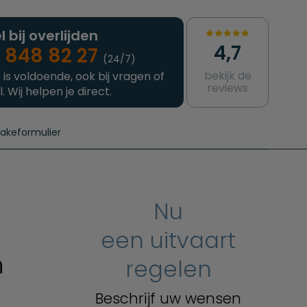
l bij overlijden
4,7
 848 82 27
(24/7)
bekijk de
 is voldoende, ook bij vragen of
reviews
l. Wij helpen je direct.
takeformulier
aanvragen
e crematie
Intakeformulier
Complete uitvaart
Contact
urzame uitvaart
Prijzen crematoria
Nu
een uitvaart
n
regelen
Beschrijf uw wensen