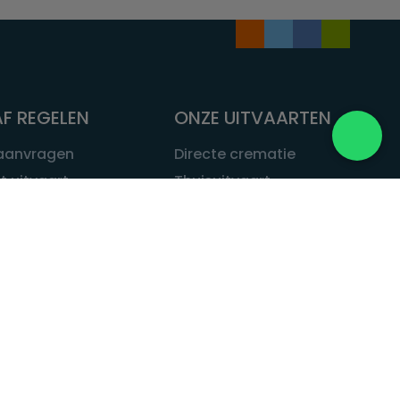
F REGELEN
ONZE UITVAARTEN
 aanvragen
Directe crematie
t uitvaart
Thuisuitvaart
 een uitvaart
Complete uitvaart
bij leven
Exclusieve uitvaart
tvaarten
Begrafenissen
Natuurbegrafenis
ITVAART.NL
Alle uitvaarten
tvaart.nl
t