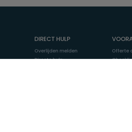
DIRECT HULP
VOORA
Overlijden melden
Offerte
Directe hulp
Checklis
Intakeformulier
Wat kost
Eerste 24 uur
Uitvaart 
Overlijden buitenland
Onze ui
Lokale uitvaart
OVER U
INFORMATIE & ADVIES
Wie is Ui
Infotheek
Contac