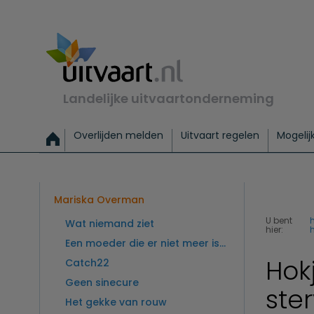
Landelijke uitvaartonderneming
Overlijden melden
Uitvaart regelen
Mogelij
Meld een overlijden
Alles over een uitvaart regelen
Uitvaartmogelijkheden
Uitvaart regelen bij leven
Alle onderwerpen
Wat kost een uitvaart?
Directe hulp bij overlijden
Keuzehulp
Uitvaart laten regelen
Checklist uitvaart 
Directe crem
Vraag
C
Exclusieve uitvaart
Begrafenis Basis
Begrafenis 
Mariska Overman
U bent
Wat niemand ziet
hier:
Een moeder die er niet meer is...
Hok
Catch22
Geen sinecure
ste
Het gekke van rouw