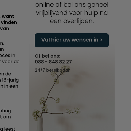
online of bel ons geheel
vrijblijvend voor hulp na
, want
een overlijden.
 vinden
 van
Vul hier uw wensen in
n.
an
oces in
Of bel ons:
k voor de
088 - 848 82 27
24/7 bereikbaar
en de
 18-jarig
en in een
hting
at om
g leest