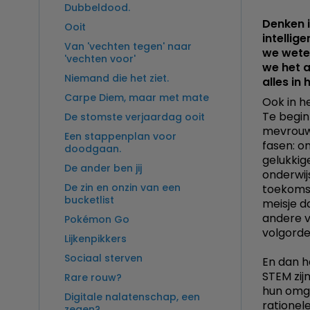
Dubbeldood.
Denken i
Ooit
intelli
Van 'vechten tegen' naar
we weten
'vechten voor'
we het a
Niemand die het ziet.
alles in
Carpe Diem, maar met mate
Ook in h
Te begin
De stomste verjaardag ooit
mevrouw 
Een stappenplan voor
fasen: o
doodgaan.
gelukkig
De ander ben jij
onderwij
De zin en onzin van een
toekomsti
bucketlist
meisje da
andere v
Pokémon Go
volgorde
Lijkenpikkers
Sociaal sterven
En dan h
STEM zij
Rare rouw?
hun omga
Digitale nalatenschap, een
rationel
zegen?