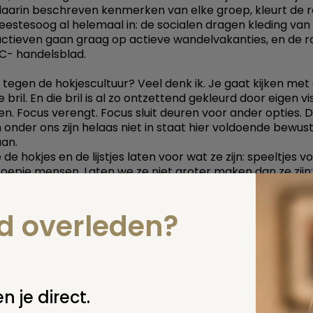
aarin beschreven kenmerken van elke groep, kleurt de r
geestesoog al helemaal in: de socialen dragen kleding van
ctieven gaan graag op actieve wandelvakanties, en de r
C- handelsblad.
r tegen de hokjescultuur? Veel denk ik. Je gaat kijken met
bril. En die bril is al zo ontzettend gekleurd door eigen vis
en. Focus verengt. Focus sluit deuren voor ander opties. 
onder ons zijn helaas niet in staat hier voldoende bewu
an.
de hokjes en de lijstjes laten voor wat ze zijn: speeltjes v
roepje mensen. Laten we ze niet groter maken dan ze zijn:
le vingerwijzingen die met enorme bedachtzaamheid be
worden.
nd overleden?
deler van al dat soort hokjes is uiteindelijk: ieder mens is
ns reageert op eigen wijze op de ellende die hem/haar 
pverleners dáár bewust van. Maak ze bewust van de
gheid. Leer ze niet in categorieën of fasen denken, hoogst
les overlappende categorie: de patiënt voor je neus is ee
n je direct.
 hokje, daar kom je vanzelf wel in op een dag. In het mor