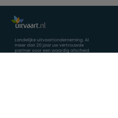
Landelijke uitvaartonderneming. Al
meer dan 20 jaar uw vertrouwde
partner voor een waardig afscheid.
088 - 848 82 27
24/7 bereikbaar, dag en nacht