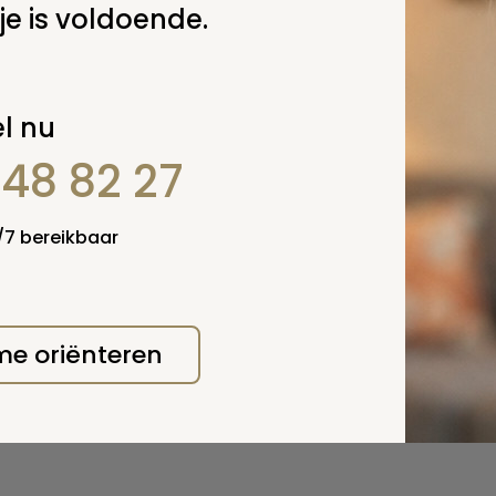
je is voldoende.
 deze pagina
l nu
848 82 27
4/7 bereikbaar
 me oriënteren