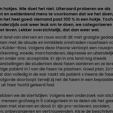
n hokjes. Wie doet het niet. Uiteraard proberen we als
gent en weldenkend mens te voorkomen dat we het doen
 het heel goed: niemand past 100 % in een hokje. Toch
nderzijds ook weer leuk om te doen, we categoriseren
 het leven. Lekker overzichtelijk, dat dan weer wel.
et land van sterven en rouw wordt dit met graagte gedaa
nen met de aloude en inmiddels omstreden rouwfasen v
Kübler-Ross. Volgens deze theorie verloopt een rouwpr
ntkenning, woede, marchanderen, depressie en uiteindelij
en onder ons: acceptatie. Er zijn in ons land nog steeds
sinstellingen die studenten deze fasen aanleren en ze ler
ge patiënt in 1 van die fasen te plaatsen. Goed plan. Zo’n
t dan volledig in de war raakt als patiënt x ineens de fas
olgorde doorloopt terwijl zij net de fasen in een bepaalde
 uit haar hoofd geleerd had.
ebben we de sterfstijlen. Volgens een onderzoek van stic
n mensen grofweg in 5 categorieën in te delen als het ga
an met sterven en dood. Er zijn pro-actieven, socialen,
en, onbevangenen en vertrouwenden. Als je de beschrijvin