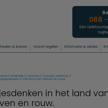
Be
088 -
Eén telefoontje
twijfe
kheden & kosten
Vooraf regelen
Informatie & advies
In
regelen
atie
 onze experts
hecklist uitvaart regelen
Waarom een uitvaart regelen?
Een laatste groet
Crematie regelen
Bedrijvengids
Intakeformulier
Thuisuitvaart crematie
Begrafenis regelen
Nieuws
Wensen vastleggen
Agenda
Offerte 
Intiem
Uitgebreid
Begrafenis Compleet
Natuurbegrafenis
Du
home
infotheek
columns
mariska overman
hokjesdenken in het land van sterven en rouw.
jesdenken in het land va
rven en rouw.