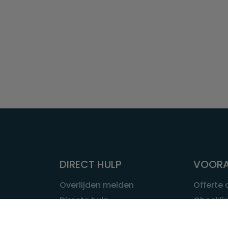
DIRECT HULP
VOORA
Overlijden melden
Offerte
Directe hulp
Checklis
Intakeformulier
Wat kost