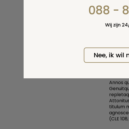
bevallin
088 - 
kinderen
vrouw ge
overhou
Wij zijn 2
Tot slot 
Vel nunc
Etiam do
Nee, ik wil
Trebius B
Ut scire 
Rerum bo
Innocua 
Annos qu
Genuitqu
repletaq
Attonitu
titulum 
agnosce
(CLE 10