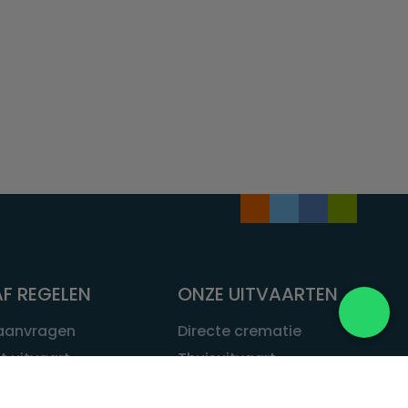
F REGELEN
ONZE UITVAARTEN
 aanvragen
Directe crematie
t uitvaart
Thuisuitvaart
 een uitvaart
Complete uitvaart