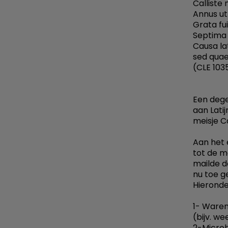
Calliste
Annus ut
Grata fu
Septima 
Causa la
sed quae
(CLE 103
Een dege
aan Lati
meisje Ca
Aan het 
tot de m
mailde d
nu toe ge
Hieronde
1- Waren
(bijv. 
2-Microb