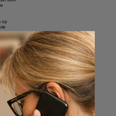
ie
s op
 de
ven aan
et
 hem was
egang tot
en dat er
 minder
s?
Rome
 in die
et een
 betere
kt.
kige