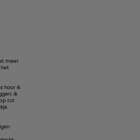
iet meer
 het
s hoor ik
gen. Ik
op tot
kje.
igen
dacht,