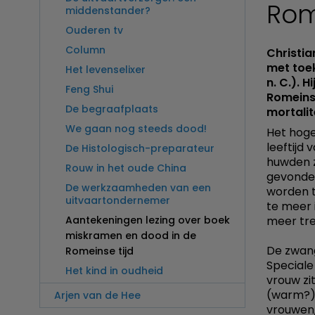
Rom
middenstander?
Ouderen tv
Column
Christia
met toek
Het levenselixer
n. C.). 
Feng Shui
Romeins
De begraafplaats
mortalit
We gaan nog steeds dood!
Het hoge
leeftijd
De Histologisch-preparateur
huwden z
Rouw in het oude China
gevonden
De werkzaamheden van een
worden t
uitvaartondernemer
te meer 
Aantekeningen lezing over boek
meer tre
miskramen en dood in de
De zwang
Romeinse tijd
Speciale
Het kind in oudheid
vrouw zi
(warm?) 
Arjen van de Hee
vrouwen,