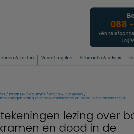
Be
088 -
Eén telefoontje
twijfe
kheden & kosten
Vooraf regelen
Informatie & advies
In
regelen
atie
 onze experts
hecklist uitvaart regelen
Waarom een uitvaart regelen?
Een laatste groet
Crematie regelen
Bedrijvengids
Intakeformulier
Thuisuitvaart crematie
Begrafenis regelen
Nieuws
Wensen vastleggen
Agenda
Offerte 
Intiem
Uitgebreid
Begrafenis Compleet
Natuurbegrafenis
Du
ome
infotheek
columns
david & liva elders
ntekeningen lezing over boek miskramen en dood in de romeinse tijd
tekeningen lezing over b
kramen en dood in de