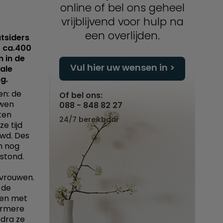
online of bel ons geheel
vrijblijvend voor hulp na
een overlijden.
utsiders
- ca.400
n in de
Vul hier uw wensen in
ale
ng.
en: de
Of bel ons:
uwen
088 - 848 82 27
ten
24/7 bereikbaar
e tijd
wd. Des
n nog
stond.
dvrouwen.
 de
len met
armere
odra ze