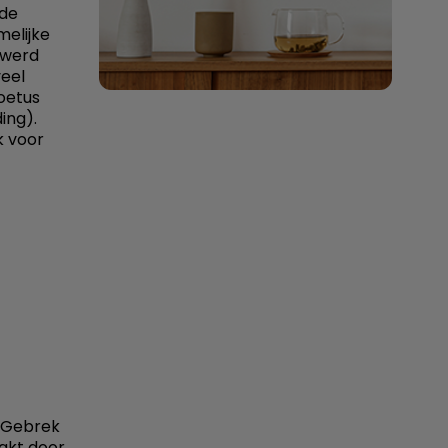
 de
melijke
 werd
eel
foetus
ing).
k voor
. Gebrek
akt door