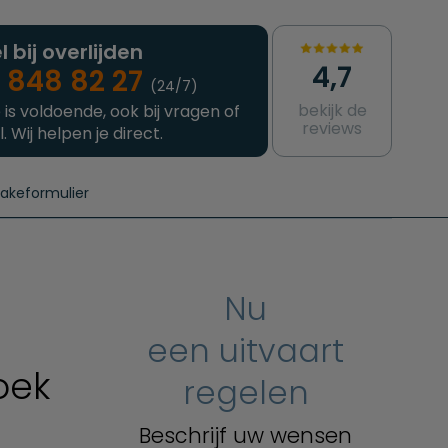
l bij overlijden
4,7
 848 82 27
(24/7)
bekijk de
 is voldoende, ook bij vragen of
reviews
l. Wij helpen je direct.
takeformulier
aanvragen
e crematie
Intakeformulier
Complete uitvaart
Contact
urzame uitvaart
Prijzen crematoria
Nu
een uitvaart
oek
regelen
Beschrijf uw wensen