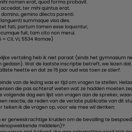
 mihi nomen erat, quod forma probavit.
 accedat, ter mihi quintus erat.
i domino, gemino dilecta parenti.
languenti summaque visa dies.
tet fati, partum tamen esse loquontur,
cumque fuit, tam cito non merui.
5 = CIL VI, 5534 Romae)
lijke vertaling heb ik niet paraat (sinds het gymnasium n
jn gedaan). Wat de laatste inscriptie betreft, we lezen dat
lliste heette en dat ze 15 jaar oud was toen ze stierf.
einde van de lezing was er tijd om vragen te stellen. Helaa
ensen die pas achteraf weten wat ze hadden moeten zeg
e volgende dag een lijst van vragen aan de spreker, waar
en reactie, de reden van de verlate publicatie van dit stu
r teken ik die vragen op, voor wie mee wil denken:
 er geneeskrachtige kruiden om de bevalling te bespoed
weeënopwekkende middelen)?
es waren niet bekend, dus aan ontsmetting werd niet ge