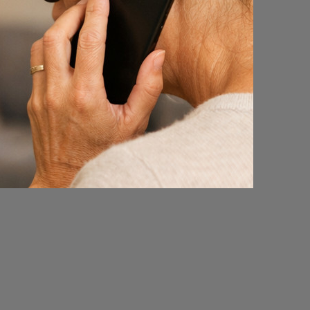
uwde en
een