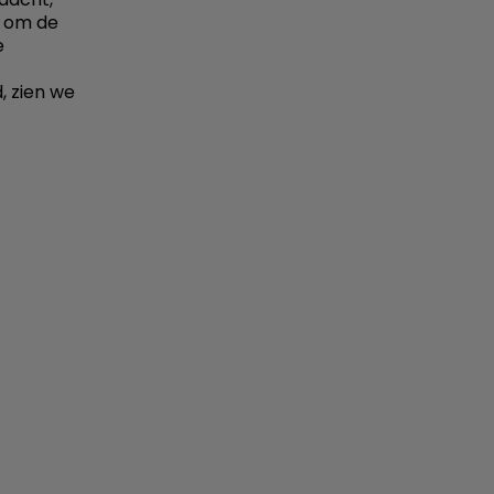
l om de
e
, zien we