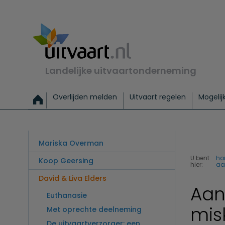
Landelijke uitvaartonderneming
Overlijden melden
Uitvaart regelen
Mogelij
Meld een overlijden
Alles over een uitvaart regelen
Uitvaartmogelijkheden
Uitvaart regelen bij leven
Alle onderwerpen
Wat kost een uitvaart?
Directe hulp bij overlijden
Keuzehulp
Uitvaart laten regelen
Checklist uitvaart 
Directe crem
Vraag
C
Exclusieve uitvaart
Begrafenis Basis
Begrafenis 
Mariska Overman
U bent
h
Koop Geersing
hier:
aa
David & Liva Elders
Aan
Euthanasie
mis
Met oprechte deelneming
De uitvaartverzorger: een