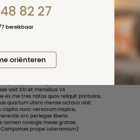
gen: de sociale erkenning die een vrouw kreeg als ze tro
848 82 27
 baarde. Door de hoge sterfte onder zuigelingen moest 
middeld vier à zes kinderen krijgen wilde ze er twee aan
den.
4/7 bereikbaar
een tweetal grafinscripties:
 morando, resta, qui perges iter.
lentis casus adversos lege,
 me oriënteren
asileus coniunx quae scripsi dolens,
possis infra scripta pectoris.
narum fuit haec ornata suis,
simplex, quae numquam errabit dolum,
ae vixit XXI et mensibus VII
e ex me tres natos quos reliquit parbulos,
ue quartum utero mense octavo obit.
s capita nunc versorum inspice,
merentis oro perlegas libens:
s nomen coniugis meae gratae.
8; Campanae prope Laterannum)