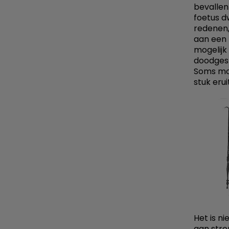
bevallen
foetus d
redenen,
aan een 
mogelijk
doodgest
Soms moe
stuk eru
Het is n
aan str