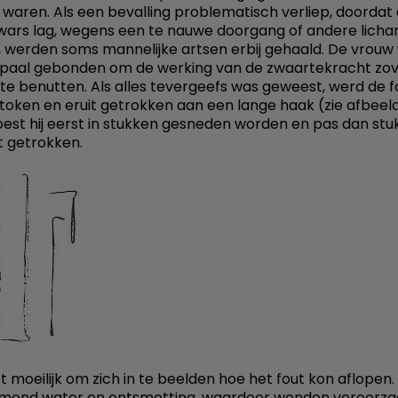
 waren. Als een bevalling problematisch verliep, doordat
wars lag, wegens een te nauwe doorgang of andere licha
 werden soms mannelijke artsen erbij gehaald. De vrouw
paal gebonden om de werking van de zwaartekracht zov
 te benutten. Als alles tevergeefs was geweest, werd de 
oken en eruit getrokken aan een lange haak (zie afbeeld
st hij eerst in stukken gesneden worden en pas dan stu
it getrokken.
iet moeilijk om zich in te beelden hoe het fout kon aflopen
omend water en ontsmetting, waardoor wonden veroorza