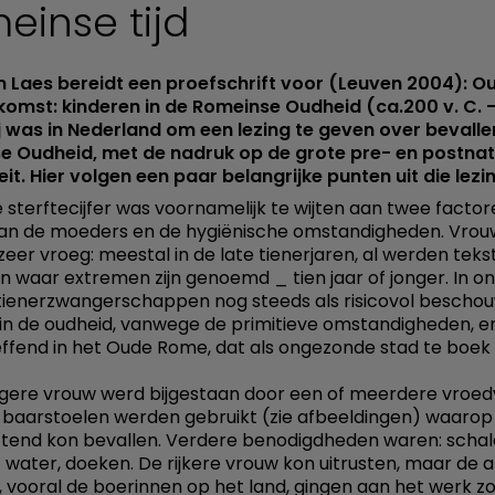
einse tijd
n Laes bereidt een proefschrift voor (Leuven 2004): O
omst: kinderen in de Romeinse Oudheid (ca.200 v. C. 
Hij was in Nederland om een lezing te geven over bevalle
e Oudheid, met de nadruk op de grote pre- en postnat
eit. Hier volgen een paar belangrijke punten uit die lezi
 sterftecijfer was voornamelijk te wijten aan twee factor
 van de moeders en de hygiënische omstandigheden. Vro
eer vroeg: meestal in de late tienerjaren, al werden teks
 waar extremen zijn genoemd _ tien jaar of jonger. In onz
ienerzwangerschappen nog steeds als risicovol beschou
in de oudheid, vanwege de primitieve omstandigheden, e
ffend in het Oude Rome, dat als ongezonde stad te boek 
ere vrouw werd bijgestaan door een of meerdere vroe
 baarstoelen werden gebruikt (zie afbeeldingen) waarop
ttend kon bevallen. Verdere benodigdheden waren: scha
water, doeken. De rijkere vrouw kon uitrusten, maar de 
 vooral de boerinnen op het land, gingen aan het werk z