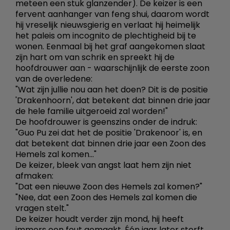
meteen een stuk glanzender). De keizer is een
fervent aanhanger van feng shui, daarom wordt
hij vreselijk nieuwsgierig en verlaat hij heimelijk
het paleis om incognito de plechtigheid bij te
wonen. Eenmaal bij het graf aangekomen slaat
zijn hart om van schrik en spreekt hij de
hoofdrouwer aan - waarschijnlijk de eerste zoon
van de overledene:
"Wat zijn jullie nou aan het doen? Dit is de positie
'Drakenhoorn', dat betekent dat binnen drie jaar
de hele familie uitgeroeid zal worden!"
De hoofdrouwer is geenszins onder de indruk:
"Guo Pu zei dat het de positie 'Drakenoor' is, en
dat betekent dat binnen drie jaar een Zoon des
Hemels zal komen..."
De keizer, bleek van angst laat hem zijn niet
afmaken:
"Dat een nieuwe Zoon des Hemels zal komen?"
"Nee, dat een Zoon des Hemels zal komen die
vragen stelt."
De keizer houdt verder zijn mond, hij heeft
immers een fout gemaakt. Één jaar later sterft