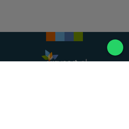
Landelijke uitvaartonderneming. Al meer dan 20
jaar uw vertrouwde partner voor een waardig
afscheid.
088 - 848 82 27
24/7 bereikbaar, dag en nacht