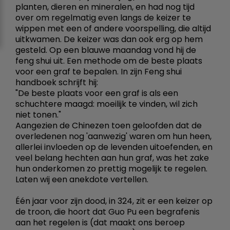
planten, dieren en mineralen, en had nog tijd
over om regelmatig even langs de keizer te
wippen met een of andere voorspelling, die altijd
uitkwamen. De keizer was dan ook erg op hem
gesteld. Op een blauwe maandag vond hij de
feng shui uit. Een methode om de beste plaats
voor een graf te bepalen. In zijn Feng shui
handboek schrijft hij:
"De beste plaats voor een graf is als een
schuchtere maagd: moeilijk te vinden, wil zich
niet tonen."
Aangezien de Chinezen toen geloofden dat de
overledenen nog 'aanwezig' waren om hun heen,
allerlei invloeden op de levenden uitoefenden, en
veel belang hechten aan hun graf, was het zake
hun onderkomen zo prettig mogelijk te regelen.
Laten wij een anekdote vertellen.
Één jaar voor zijn dood, in 324, zit er een keizer op
de troon, die hoort dat Guo Pu een begrafenis
aan het regelen is (dat maakt ons beroep