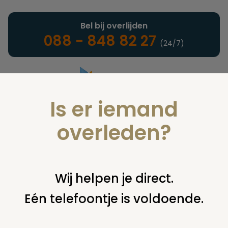
Bel bij overlijden
088 - 848 82 27
(24/7)
Is er iemand
Landelijke uitvaartonderneming
overleden?
Columns
Wij helpen je direct.
Eén telefoontje is voldoende.
U bent hier:
home
infotheek
columns
david & liva elders
feng shui