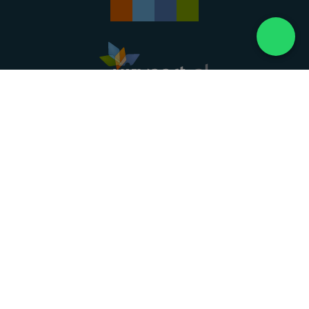
Landelijke uitvaartonderneming. Al meer dan 20
jaar uw vertrouwde partner voor een waardig
afscheid.
088 - 848 82 27
24/7 bereikbaar, dag en nacht
DIRECT HULP
Overlijden melden
Directe hulp