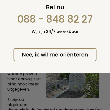
Moslims en
Bel nu
grafrechten
088 - 848 82 27
Is eeuwige grafrust een
Wij zijn 24/7 bereikbaar
probleem?
In de islamitische
traditie is de
eeuwige grafrust
Nee, ik wil me oriënteren
een belangrijke
waarde. In
Nederland
worden graven
‘voor eeuwig’ juist
bijna nooit meer
uitgegeven.
Er zijn de
afgelopen
decennia in de Randstad regelmatig moslims (en