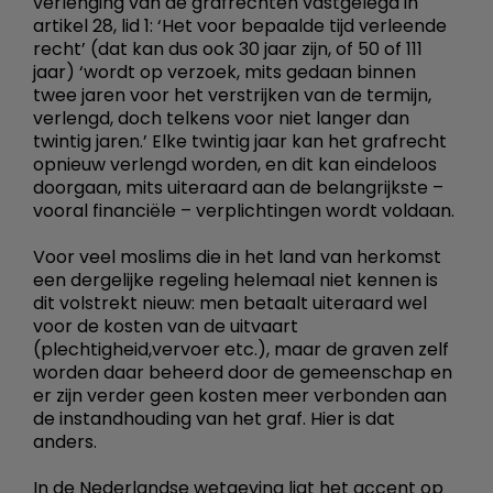
verlenging van de grafrechten vastgelegd in
artikel 28, lid 1: ‘Het voor bepaalde tijd verleende
recht’ (dat kan dus ook 30 jaar zijn, of 50 of 111
jaar) ‘wordt op verzoek, mits gedaan binnen
twee jaren voor het verstrijken van de termijn,
verlengd, doch telkens voor niet langer dan
twintig jaren.’ Elke twintig jaar kan het grafrecht
opnieuw verlengd worden, en dit kan eindeloos
doorgaan, mits uiteraard aan de belangrijkste –
vooral financiële – verplichtingen wordt voldaan.
Voor veel moslims die in het land van herkomst
een dergelijke regeling helemaal niet kennen is
dit volstrekt nieuw: men betaalt uiteraard wel
voor de kosten van de uitvaart
(plechtigheid,vervoer etc.), maar de graven zelf
worden daar beheerd door de gemeenschap en
er zijn verder geen kosten meer verbonden aan
de instandhouding van het graf. Hier is dat
anders.
In de Nederlandse wetgeving ligt het accent op