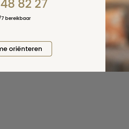
848 82 27
4/7 bereikbaar
 me oriënteren