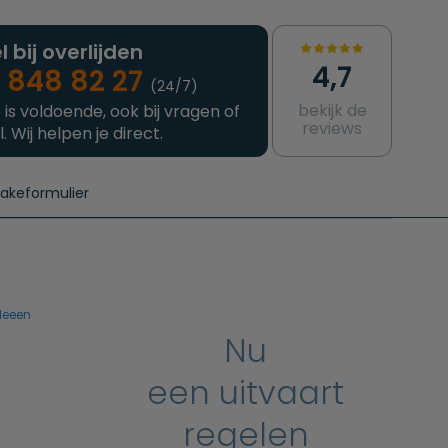
l bij overlijden
4,7
 848 82 27
(24/7)
bekijk de
 is voldoende, ook bij vragen of
reviews
l. Wij helpen je direct.
takeformulier
aanvragen
e crematie
Intakeformulier
Complete uitvaart
Contact
urzame uitvaart
Prijzen crematoria
deeen
Nu
een uitvaart
regelen