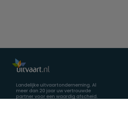
Landelijke uitvaartonderneming. Al
meer dan 20 jaar uw vertrouwde
partner voor een waardig afscheid.
088 - 848 82 27
24/7 bereikbaar, dag en nacht