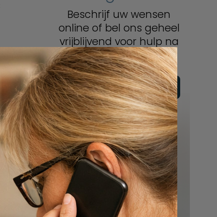
:
Beschrijf uw wensen
online of bel ons geheel
vrijblijvend voor hulp na
een overlijden.
Vul hier uw wensen in
Of bel ons:
088 - 848 82 27
24/7 bereikbaar