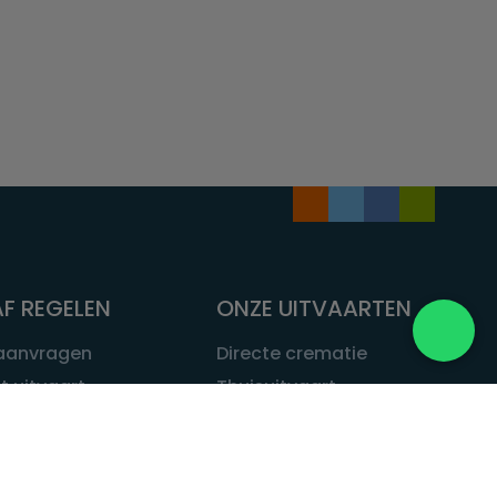
F REGELEN
ONZE UITVAARTEN
 aanvragen
Directe crematie
t uitvaart
Thuisuitvaart
 een uitvaart
Complete uitvaart
bij leven
Exclusieve uitvaart
tvaarten
Begrafenissen