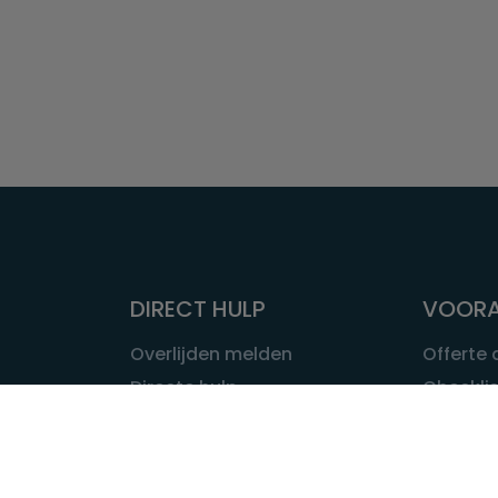
DIRECT HULP
VOORA
Overlijden melden
Offerte
Directe hulp
Checklis
Intakeformulier
Wat kost
Eerste 24 uur
Uitvaart 
Overlijden buitenland
Onze ui