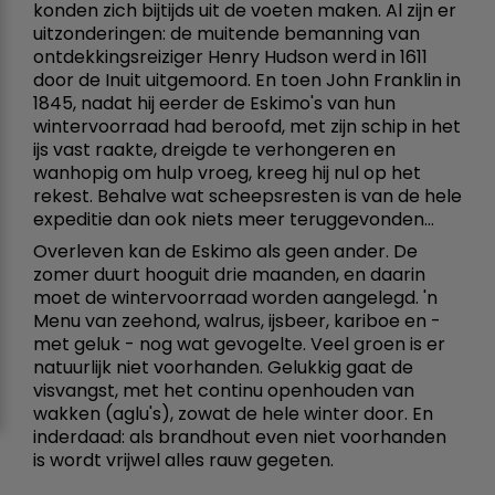
konden zich bijtijds uit de voeten maken. Al zijn er
uitzonderingen: de muitende bemanning van
ontdekkingsreiziger Henry Hudson werd in 1611
door de Inuit uitgemoord. En toen John Franklin in
1845, nadat hij eerder de Eskimo's van hun
wintervoorraad had beroofd, met zijn schip in het
ijs vast raakte, dreigde te verhongeren en
wanhopig om hulp vroeg, kreeg hij nul op het
rekest. Behalve wat scheepsresten is van de hele
expeditie dan ook niets meer teruggevonden...
Overleven kan de Eskimo als geen ander. De
zomer duurt hooguit drie maanden, en daarin
moet de wintervoorraad worden aangelegd. 'n
Menu van zeehond, walrus, ijsbeer, kariboe en -
met geluk - nog wat gevogelte. Veel groen is er
natuurlijk niet voorhanden. Gelukkig gaat de
visvangst, met het continu openhouden van
wakken (aglu's), zowat de hele winter door. En
inderdaad: als brandhout even niet voorhanden
is wordt vrijwel alles rauw gegeten.