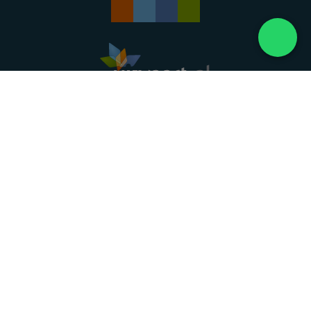
Landelijke uitvaartonderneming. Al meer dan 20
jaar uw vertrouwde partner voor een waardig
afscheid.
088 - 848 82 27
24/7 bereikbaar, dag en nacht
DIRECT HULP
Overlijden melden
Directe hulp