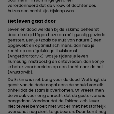
door hem - in sommige gevallen -
verordonneerd dat de vrouw of dochter des
huizes een nacht zijn bijslaap was.
Het leven gaat door
Leven en dood werden bij de Eskimo beheerst
door de strijd tégen boze en mèt gunstig gezinde
geesten. Ben je (zoals de Inuit van nature!) een
opgewekt en optimistisch mens, dan heb je
recht op een 'gelukkige thuiskomst'
(Angerdrartarvik); was je tijdens je leven
humeurig, mistroostig en ontevreden, dan kon je
je beter voorbereiden op een tocht naar de hel
(Anuttorvik).
De Eskimo is niet bang voor de dood. Wèl krijgt de
geest van de dode nogal eens de schuld van elk
onheil dat de stam is overkomen. Of vreest men
de wraak voor enig onrecht dat de gestorvene is
aangedaan. Vandaar dat de Eskimo zich liever
niet teveel bemoeit met wat er met het stoffelijk
overschot nog dient te gebeuren. Daar komt nog