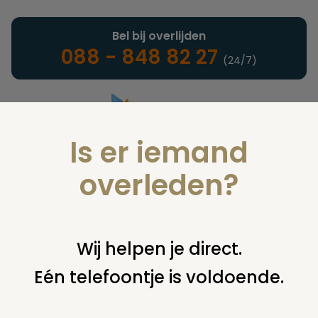
Bel bij overlijden
088 - 848 82 27
(24/7)
Is er iemand
Landelijke uitvaartonderneming
overleden?
Artikelen & rapporten
Wij helpen je direct.
Eén telefoontje is voldoende.
U bent hier:
home
infotheek
artikelen & rapporten
de
plechtigheid
de eskimo's