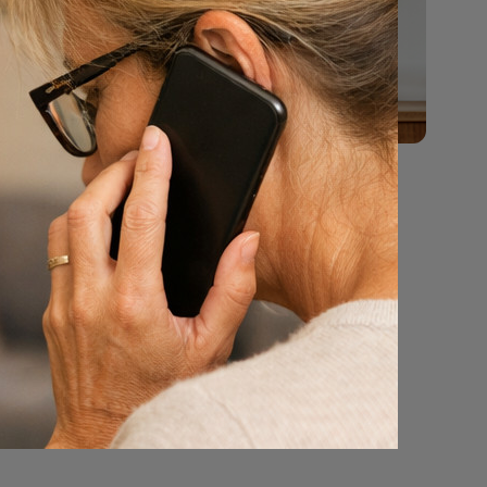
ten. Waar
.
s)
n van
 erkende
n familie
e hem