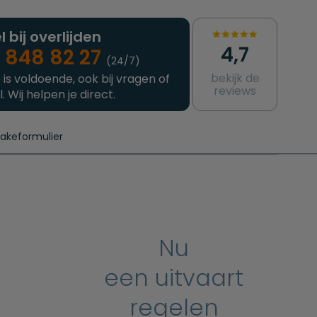
l bij overlijden
4,7
 848 82 27
(24/7)
bekijk de
 is voldoende, ook bij vragen of
reviews
l. Wij helpen je direct.
takeformulier
aanvragen
e crematie
Intakeformulier
Complete uitvaart
Contact
urzame uitvaart
Prijzen crematoria
Nu
een uitvaart
regelen