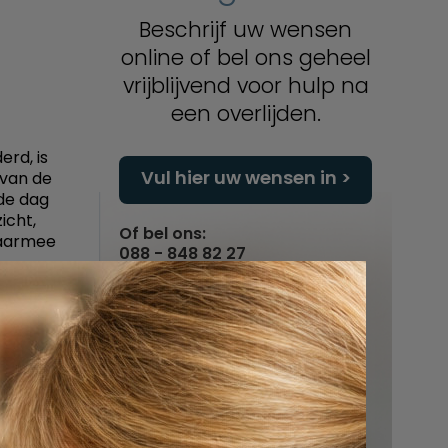
Beschrijf uw wensen
online of bel ons geheel
vrijblijvend voor hulp na
een overlijden.
erd, is
Vul hier uw wensen in
 van de
 de dag
icht,
Of bel ons:
 Waarmee
088 - 848 82 27
24/7 bereikbaar
der