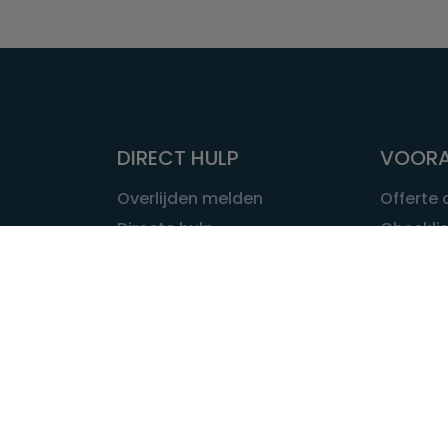
DIRECT HULP
VOORA
Overlijden melden
Offerte
Directe hulp
Checklis
Intakeformulier
Wat kost
Eerste 24 uur
Uitvaart 
Overlijden buitenland
Onze ui
Lokale uitvaart
OVER U
INFORMATIE & ADVIES
Wie is Ui