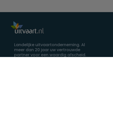
Landelijke uitvaartonderneming. Al
meer dan 20 jaar uw vertrouwde
partner voor een waardig afscheid.
088 - 848 82 27
24/7 bereikbaar, dag en nacht