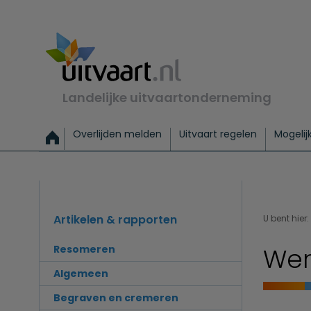
Landelijke uitvaartonderneming
Overlijden melden
Uitvaart regelen
Mogelij
Meld een overlijden
Alles over een uitvaart regelen
Uitvaartmogelijkheden
Uitvaart regelen bij leven
Alle onderwerpen
Wat kost een uitvaart?
Directe hulp bij overlijden
Keuzehulp
Uitvaart laten regelen
Checklist uitvaart 
Directe crem
Vraag
C
Exclusieve uitvaart
Begrafenis Basis
Begrafenis 
Artikelen & rapporten
U bent hier:
Wer
Resomeren
Algemeen
Begraven en cremeren