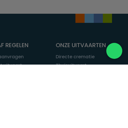
F REGELEN
ONZE UITVAARTEN
 aanvragen
Directe crematie
t uitvaart
Thuisuitvaart
 een uitvaart
Complete uitvaart
bij leven
Exclusieve uitvaart
tvaarten
Begrafenissen
Natuurbegrafenis
ITVAART.NL
Alle uitvaarten
tvaart.nl