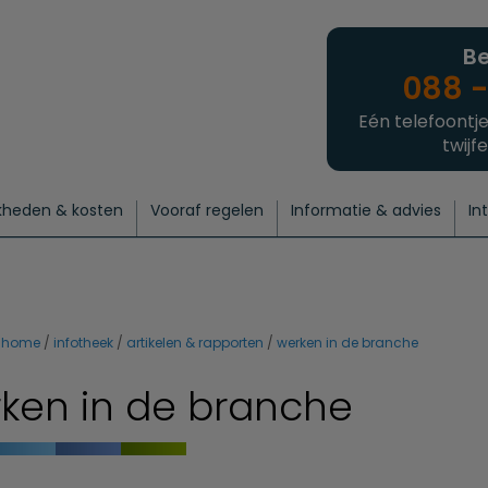
Be
088 -
Eén telefoontje
twijfe
kheden & kosten
Vooraf regelen
Informatie & advies
In
regelen
atie
 onze experts
hecklist uitvaart regelen
Waarom een uitvaart regelen?
Een laatste groet
Crematie regelen
Bedrijvengids
Intakeformulier
Thuisuitvaart crematie
Begrafenis regelen
Nieuws
Wensen vastleggen
Agenda
Offerte 
Intiem
Uitgebreid
Begrafenis Compleet
Natuurbegrafenis
Du
home
infotheek
artikelen & rapporten
werken in de branche
ken in de branche