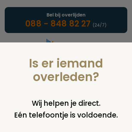
Bel bij overlijden
088 - 848 82 27
(24/7)
Is er iemand
Landelijke uitvaartonderneming
overleden?
Wij helpen je direct.
U bent hier:
home
infotheek
artikelen & rapporten
geschiedenis
Eén telefoontje is voldoende.
Geschiedenis