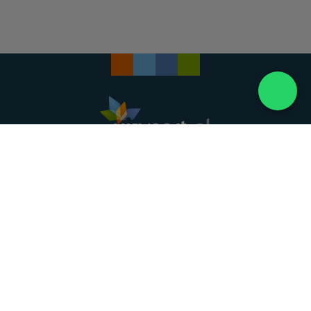
Landelijke uitvaartonderneming. Al meer dan 20
jaar uw vertrouwde partner voor een waardig
afscheid.
088 - 848 82 27
24/7 bereikbaar, dag en nacht