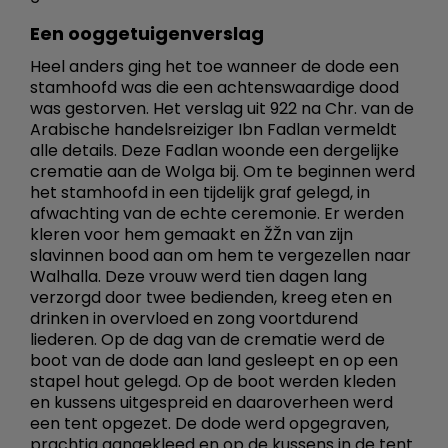
Een ooggetuigenverslag
Heel anders ging het toe wanneer de dode een
stamhoofd was die een achtenswaardige dood
was gestorven. Het verslag uit 922 na Chr. van de
Arabische handelsreiziger Ibn Fadlan vermeldt
alle details. Deze Fadlan woonde een dergelijke
crematie aan de Wolga bij. Om te beginnen werd
het stamhoofd in een tijdelijk graf gelegd, in
afwachting van de echte ceremonie. Er werden
kleren voor hem gemaakt en ŽŽn van zijn
slavinnen bood aan om hem te vergezellen naar
Walhalla. Deze vrouw werd tien dagen lang
verzorgd door twee bedienden, kreeg eten en
drinken in overvloed en zong voortdurend
liederen. Op de dag van de crematie werd de
boot van de dode aan land gesleept en op een
stapel hout gelegd. Op de boot werden kleden
en kussens uitgespreid en daaroverheen werd
een tent opgezet. De dode werd opgegraven,
prachtig aangekleed en op de kussens in de tent