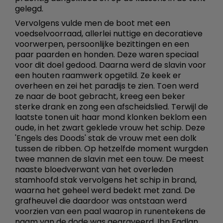
gelegd.
Vervolgens vulde men de boot met een
voedselvoorraad, allerlei nuttige en decoratieve
voorwerpen, persoonlijke bezittingen en een
paar paarden en honden. Deze waren speciaal
voor dit doel gedood. Daarna werd de slavin voor
een houten raamwerk opgetild. Ze keek er
overheen en zei het paradijs te zien. Toen werd
ze naar de boot gebracht, kreeg een beker
sterke drank en zong een afscheidslied. Terwijl de
laatste tonen uit haar mond klonken beklom een
oude, in het zwart geklede vrouw het schip. Deze
'Engels des Doods' stak de vrouw met een dolk
tussen de ribben. Op hetzelfde moment wurgden
twee mannen de slavin met een touw. De meest
naaste bloedverwant van het overleden
stamhoofd stak vervolgens het schip in brand,
waarna het geheel werd bedekt met zand. De
grafheuvel die daardoor was ontstaan werd
voorzien van een paal waarop in runentekens de
naam van de dode was gegraveerd. Ibn Fadlan