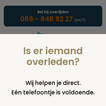
Bel bij overlijden
088 - 848 82 27
(24/7)
Is er iemand
Landelijke uitvaartonderneming
overleden?
Artikelen & rapporten
Wij helpen je direct.
Eén telefoontje is voldoende.
U bent hier:
home
infotheek
artikelen & rapporten
de
plechtigheid
de noormannen