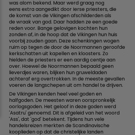
was alom bekend. Maar werd graag nog
eens extra aangedikt door Ierse priesters, die
de komst van de Vikingen afschilderden als
de wraak van god. Daar hadden ze een goede
reden voor. Bange gelovigen kochten hun
zonden af, in de hoop dat de Vikingen hun huis
voorbij zouden gaan. Deze schenkingen wogen
ruim op tegen de door de Noormannen geroofde
kerkschatten uit kapellen en kloosters. Zo
hielden de priesters er een aardig centje aan
over. Hoewel de Noormannen bepaald geen
lieverdjes waren, blijken hun gruweldaden
achteraf erg overtrokken. In de meeste gevallen
voeren de langschepen uit om handel te drijven.
De Vikingen kenden heel veel goden en
halfgoden. De meesten waren oorspronkelijk
oorlogsgoden. Het geloof in deze goden werd
'Asatru' genoemd. Dit is afgeleid van het woord
'Ass', dat 'god' betekent. Tijdens hun vele
handelsreizen merkten de Scandinavische
kooplieden op dat de christelijke landen