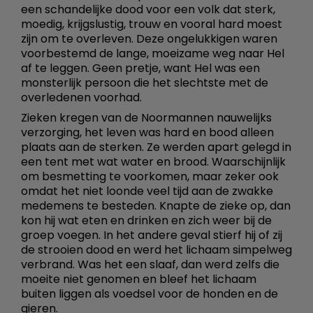
een schandelijke dood voor een volk dat sterk,
moedig, krijgslustig, trouw en vooral hard moest
zijn om te overleven. Deze ongelukkigen waren
voorbestemd de lange, moeizame weg naar Hel
af te leggen. Geen pretje, want Hel was een
monsterlijk persoon die het slechtste met de
overledenen voorhad.
Zieken kregen van de Noormannen nauwelijks
verzorging, het leven was hard en bood alleen
plaats aan de sterken. Ze werden apart gelegd in
een tent met wat water en brood. Waarschijnlijk
om besmetting te voorkomen, maar zeker ook
omdat het niet loonde veel tijd aan de zwakke
medemens te besteden. Knapte de zieke op, dan
kon hij wat eten en drinken en zich weer bij de
groep voegen. In het andere geval stierf hij of zij
de strooien dood en werd het lichaam simpelweg
verbrand. Was het een slaaf, dan werd zelfs die
moeite niet genomen en bleef het lichaam
buiten liggen als voedsel voor de honden en de
gieren.