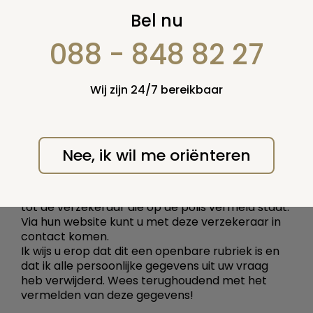
Oude polis nr. ----
Bel nu
088 - 848 82 27
13 februari 2020
Vraag nummer: 60034
Wij zijn 24/7 bereikbaar
Is deze polis nog geldig? Ik ben verzekerd voor
f.1500,00 en zoja, kan ik deze polis afkopen.
Antwoord:
Nee, ik wil me oriënteren
Beste vragensteller, ik beschik niet over een
database met verzekeringsgegevens, dit is een
adviesrubriek. U moet zich rechtstreeks wenden
tot de verzekeraar die op de polis vermeld staat.
Via hun website kunt u met deze verzekeraar in
contact komen.
Ik wijs u erop dat dit een openbare rubriek is en
dat ik alle persoonlijke gegevens uit uw vraag
heb verwijderd. Wees terughoudend met het
vermelden van deze gegevens!