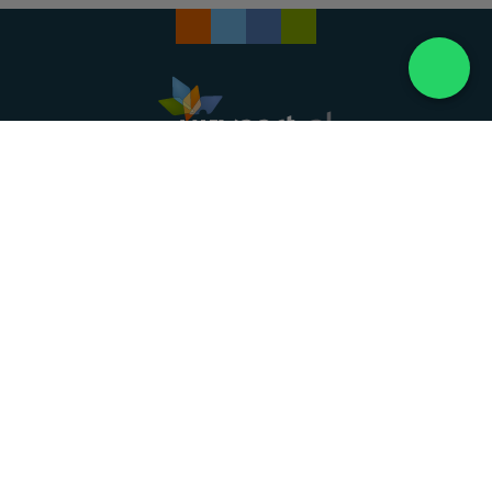
Landelijke uitvaartonderneming. Al meer dan 20
jaar uw vertrouwde partner voor een waardig
afscheid.
088 - 848 82 27
24/7 bereikbaar, dag en nacht
DIRECT HULP
Overlijden melden