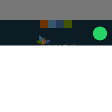
Landelijke uitvaartonderneming. Al meer dan 20
jaar uw vertrouwde partner voor een waardig
afscheid.
088 - 848 82 27
24/7 bereikbaar, dag en nacht