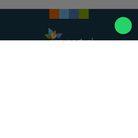
Landelijke uitvaartonderneming. Al meer dan 20
jaar uw vertrouwde partner voor een waardig
afscheid.
088 - 848 82 27
24/7 bereikbaar, dag en nacht
DIRECT HULP
Overlijden melden