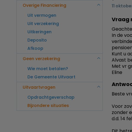
Overige Financiering
11 oktobe
Uit vermogen
Vraag 
Uit verzekering
Geachte
Uitkeringen
In de vo
Deposito
verbinde
pensioen
Afkoop
Kunt u a
Geen verzekering
Alvast b
Met vr g
Wie moet betalen?
Eline
De Gemeente Uitvaart
Antwoo
Uitvaartvragen
Beste vr
Opdrachtgeverschap
Bijzondere situaties
Voor zov
zonder e
d.d. 14 f
Dit betr