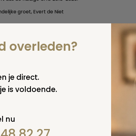
delijke groet, Evert de Niet
 deze pagina
nd overleden?
n je direct.
je is voldoende.
l nu
848 82 27