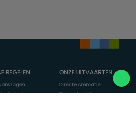
F REGELEN
ONZE UITVAARTEN
 aanvragen
Directe crematie
t uitvaart
Thuisuitvaart
 een uitvaart
Complete uitvaart
bij leven
Exclusieve uitvaart
tvaarten
Begrafenissen
Natuurbegrafenis