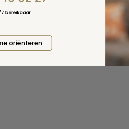
4/7 bereikbaar
 me oriënteren