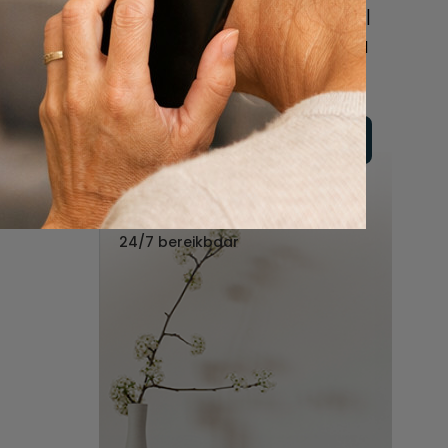
online of bel ons geheel
vrijblijvend voor hulp na
een overlijden.
Vul hier uw wensen in
Of bel ons:
088 - 848 82 27
24/7 bereikbaar