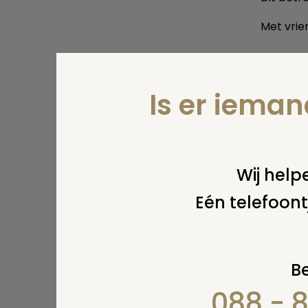
Met vrien
Print
Is er iema
Wij helpe
Eén telefoont
Be
088 - 