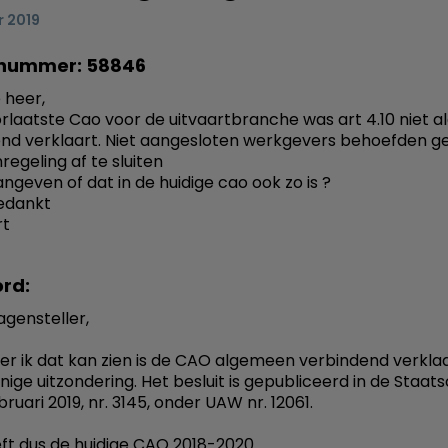
r 2019
nummer: 58846
 heer,
orlaatste Cao voor de uitvaartbranche was art 4.10 niet
nd verklaart. Niet aangesloten werkgevers behoefden g
regeling af te sluiten
angeven of dat in de huidige cao ook zo is ?
edankt
rt
rd:
agensteller,
er ik dat kan zien is de CAO algemeen verbindend verklaa
nige uitzondering. Het besluit is gepubliceerd in de Staat
ebruari 2019, nr. 3145, onder UAW nr. 12061.
eft dus de huidige CAO 2018-2020.