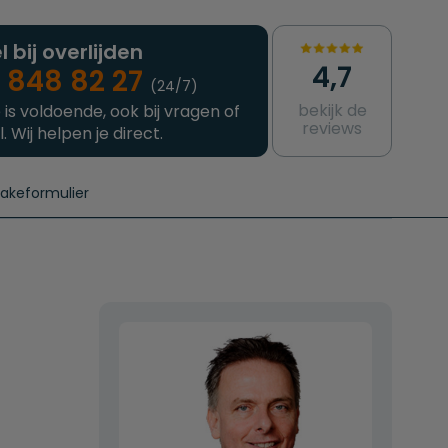
l bij overlijden
4,7
 848 82 27
(24/7)
bekijk de
 is voldoende, ook bij vragen of
reviews
l. Wij helpen je direct.
takeformulier
aanvragen
e crematie
Intakeformulier
Complete uitvaart
Contact
urzame uitvaart
Prijzen crematoria