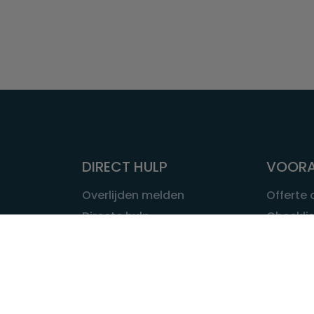
DIRECT HULP
VOORA
Overlijden melden
Offerte
Directe hulp
Checklis
Intakeformulier
Wat kost
Eerste 24 uur
Uitvaart 
Overlijden buitenland
Onze ui
Lokale uitvaart