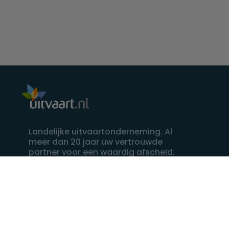
Landelijke uitvaartonderneming. Al
meer dan 20 jaar uw vertrouwde
partner voor een waardig afscheid.
088 - 848 82 27
24/7 bereikbaar, dag en nacht