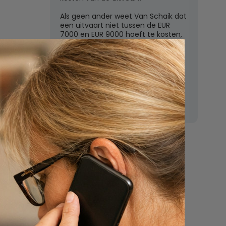
Als geen ander weet Van Schaik dat
een uitvaart niet tussen de EUR
7000 en EUR 9000 hoeft te kosten,
zoals de grote uitvaartverzekeraars
vaak beweren. In deze rubriek
beantwoordt Van Schaik vragen
over uitvaartkosten en financiele
dekking.
Nu
een uitvaart
regelen
Beschrijf uw wensen