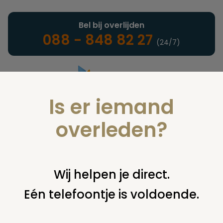
Bel bij overlijden
088 - 848 82 27
(24/7)
Is er iemand
Landelijke uitvaartonderneming
overleden?
Verzekeringen
Wij helpen je direct.
Eén telefoontje is voldoende.
U bent hier:
home
verzekeringen
overige financiering
uitkeringen
uitkering begrafenispolis niet aan premiebetaler?