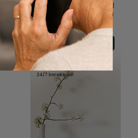
online of bel ons geheel
vrijblijvend voor hulp na
een overlijden.
Vul hier uw wensen in
Of bel ons:
088 - 848 82 27
24/7 bereikbaar