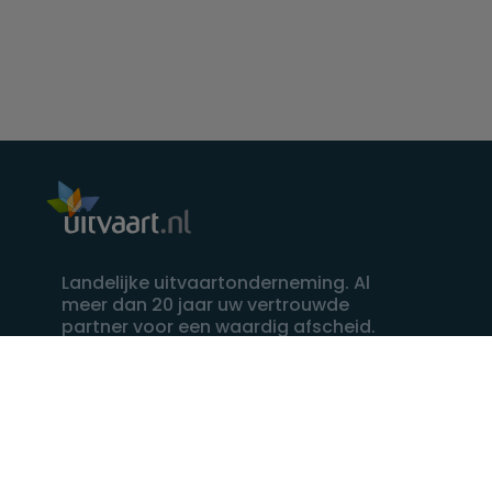
Landelijke uitvaartonderneming. Al
meer dan 20 jaar uw vertrouwde
partner voor een waardig afscheid.
088 - 848 82 27
24/7 bereikbaar, dag en nacht