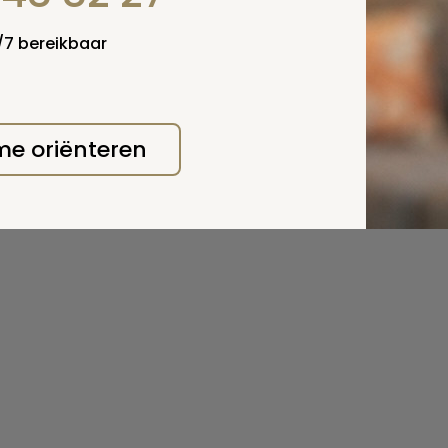
4/7 bereikbaar
 me oriënteren