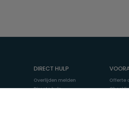
DIRECT HULP
VOORA
Overlijden melden
Offerte
Directe hulp
Checklis
Intakeformulier
Wat kost
Eerste 24 uur
Uitvaart 
Overlijden buitenland
Onze ui
Lokale uitvaart