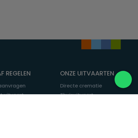
F REGELEN
ONZE UITVAARTEN
 aanvragen
Directe crematie
t uitvaart
Thuisuitvaart
 een uitvaart
Complete uitvaart
bij leven
Exclusieve uitvaart
tvaarten
Begrafenissen
Natuurbegrafenis