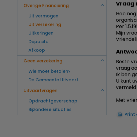
Vraag 
Overige Financiering
Heb nog 
Uit vermogen
organisat
Uit verzekering
Per 1.5.1
Mijn vraa
Uitkeringen
Vriendeli
Deposito
Afkoop
Antwoo
Geen verzekering
Beste vra
vraag aa
Wie moet betalen?
Ik ben g
De Gemeente Uitvaart
U kunt u
vermeld 
Uitvaartvragen
Met vrien
Opdrachtgeverschap
Bijzondere situaties
Print