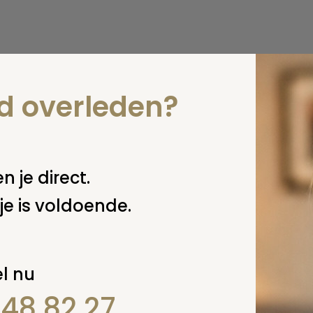
nd overleden?
n je direct.
je is voldoende.
l nu
848 82 27