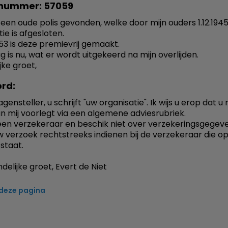
nummer: 57059
een oude polis gevonden, welke door mijn ouders 1.12.1945
ie is afgesloten.
953 is deze premievrij gemaakt.
g is nu, wat er wordt uitgekeerd na mijn overlijden.
jke groet,
rd:
gensteller, u schrijft "uw organisatie". Ik wijs u erop dat u
n mij voorlegt via een algemene adviesrubriek.
een verzekeraar en beschik niet over verzekeringsgegeve
w verzoek rechtstreeks indienen bij de verzekeraar die op
staat.
delijke groet, Evert de Niet
 deze pagina