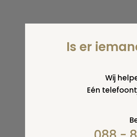
Is er iema
Wij helpe
Eén telefoont
Be
088 - 