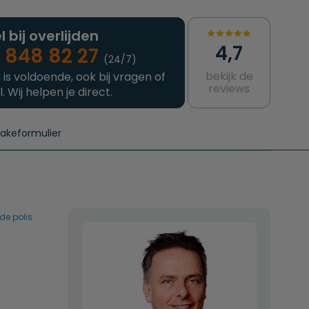
l bij overlijden
4,7
 848 82 27
(24/7)
bekijk de
 is voldoende, ook bij vragen of
reviews
l. Wij helpen je direct.
takeformulier
aanvragen
e crematie
Intakeformulier
Complete uitvaart
Contact
urzame uitvaart
Prijzen crematoria
de polis