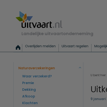
Landelijke uitvaartonderneming
Overlijden melden
Uitvaart regelen
Mogelij
Meld een overlijden
Alles over een uitvaart regelen
Uitvaartmogelijkheden
Uitvaart regelen bij leven
Alle onderwerpen
Wat kost een uitvaart?
Directe hulp bij overlijden
Keuzehulp
Uitvaart laten regelen
Checklist uitvaart 
Directe crem
Vraag
C
Exclusieve uitvaart
Begrafenis Basis
Begrafenis 
Naturaverzekeringen
U bent hier:
Waar verzekerd?
Premie
Uit
Dekking
Afkoop
9 januari
Klachten