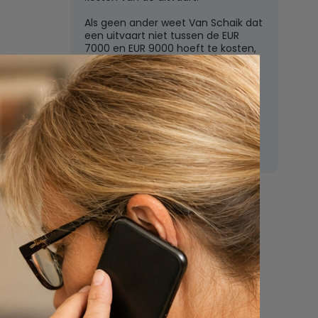
Als geen ander weet Van Schaik dat
een uitvaart niet tussen de EUR
7000 en EUR 9000 hoeft te kosten,
zoals de grote uitvaartverzekeraars
vaak beweren. In deze rubriek
beantwoordt Van Schaik vragen
over uitvaartkosten en financiele
dekking.
Nu
een uitvaart
regelen
Beschrijf uw wensen